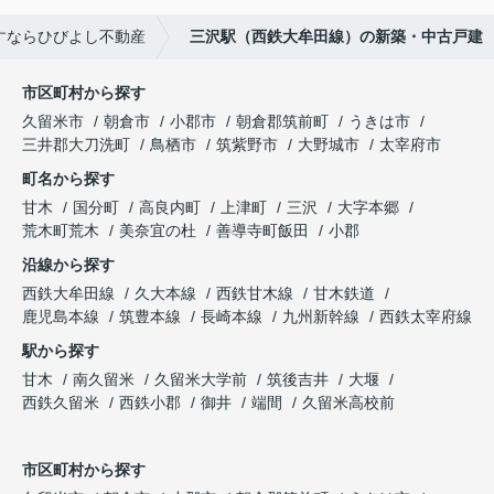
すならひびよし不動産
三沢駅（西鉄大牟田線）の新築・中古戸建
市区町村から探す
久留米市
朝倉市
小郡市
朝倉郡筑前町
うきは市
三井郡大刀洗町
鳥栖市
筑紫野市
大野城市
太宰府市
町名から探す
甘木
国分町
高良内町
上津町
三沢
大字本郷
荒木町荒木
美奈宜の杜
善導寺町飯田
小郡
沿線から探す
西鉄大牟田線
久大本線
西鉄甘木線
甘木鉄道
鹿児島本線
筑豊本線
長崎本線
九州新幹線
西鉄太宰府線
駅から探す
甘木
南久留米
久留米大学前
筑後吉井
大堰
西鉄久留米
西鉄小郡
御井
端間
久留米高校前
市区町村から探す