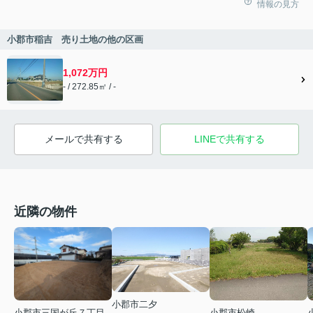
情報の見方
小郡市稲吉 売り土地の他の区画
1,072万円
- / 272.85㎡ / -
メールで共有する
LINEで共有する
近隣の物件
小郡市二夕
小郡市松崎
小郡市三国が丘７丁目