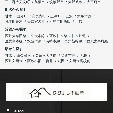
三井郡大刀洗町
鳥栖市
筑紫野市
大野城市
太宰府市
町名から探す
甘木
国分町
高良内町
上津町
三沢
大字本郷
荒木町荒木
美奈宜の杜
善導寺町飯田
小郡
沿線から探す
西鉄大牟田線
久大本線
西鉄甘木線
甘木鉄道
鹿児島本線
筑豊本線
長崎本線
九州新幹線
西鉄太宰府線
駅から探す
甘木
南久留米
久留米大学前
筑後吉井
大堰
西鉄久留米
西鉄小郡
御井
端間
久留米高校前
〒830-1221