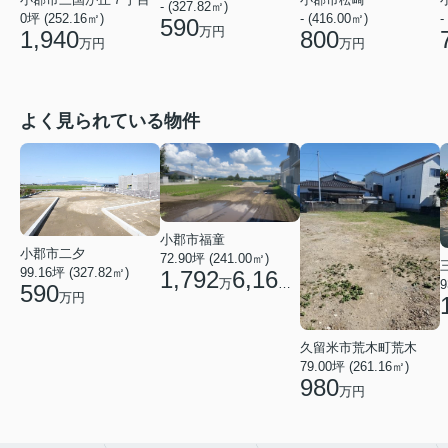
- (327.82㎡)
- (416.00㎡)
-
0坪 (252.16㎡)
590
万円
800
1,940
万円
万円
よく見られている物件
小郡市福童
小郡市二夕
72.90坪 (241.00㎡)
99.16坪 (327.82㎡)
1,792
6,160
万
円
9
590
万円
久留米市荒木町荒木
79.00坪 (261.16㎡)
980
万円