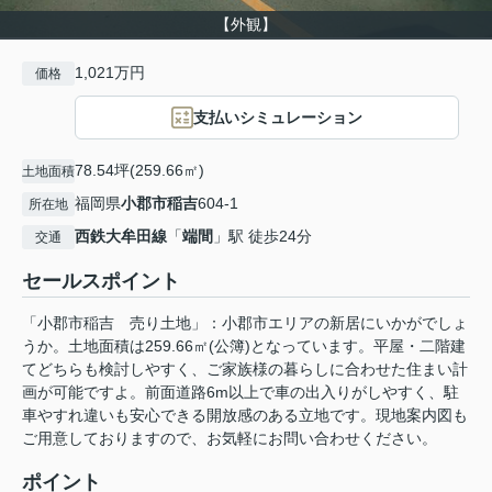
【外観】
1,021万円
価格
支払いシミュレーション
78.54坪(259.66㎡)
土地面積
福岡県
小郡市
稲吉
604-1
所在地
西鉄大牟田線
「
端間
」駅 徒歩24分
交通
セールスポイント
「小郡市稲吉 売り土地」：小郡市エリアの新居にいかがでしょ
うか。土地面積は259.66㎡(公簿)となっています。平屋・二階建
てどちらも検討しやすく、ご家族様の暮らしに合わせた住まい計
画が可能ですよ。前面道路6m以上で車の出入りがしやすく、駐
車やすれ違いも安心できる開放感のある立地です。現地案内図も
ご用意しておりますので、お気軽にお問い合わせください。
ポイント