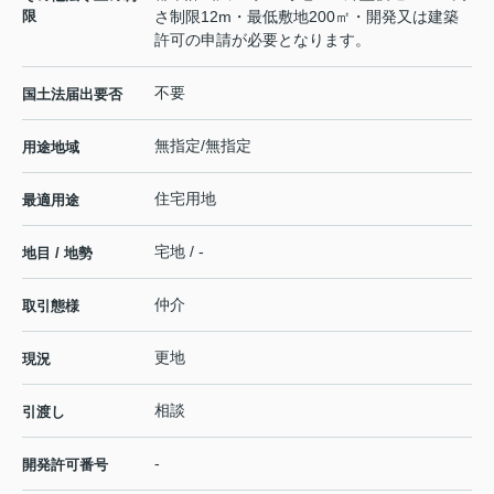
限
さ制限12m・最低敷地200㎡・開発又は建築
許可の申請が必要となります。
不要
国土法届出要否
無指定/無指定
用途地域
住宅用地
最適用途
宅地 / -
地目 / 地勢
仲介
取引態様
更地
現況
相談
引渡し
-
開発許可番号