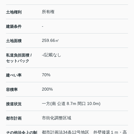
所有権
土地権利
-
建築条件
259.66㎡
土地面積
-/記載なし
私道負担面積 /
セットバック
70%
建ぺい率
200%
容積率
一方(南 公道 8.7m 間口 10.0m)
接道状況
市街化調整区域
都市計画
都市計画法34条12号地区 外壁後退１ｍ・高
その他法令上の制