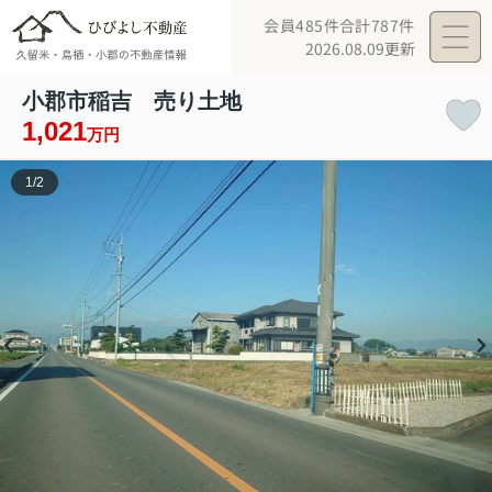
会員485件
合計787件
2026.08.09更新
小郡市稲吉 売り土地
1,021
万円
1
/
2