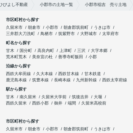
ひびよし不動産
小郡市の土地一覧
小郡市稲吉 売り土地
市区町村から探す
久留米市
朝倉市
小郡市
朝倉郡筑前町
うきは市
三井郡大刀洗町
鳥栖市
筑紫野市
大野城市
太宰府市
町名から探す
甘木
国分町
高良内町
上津町
三沢
大字本郷
荒木町荒木
美奈宜の杜
善導寺町飯田
小郡
沿線から探す
西鉄大牟田線
久大本線
西鉄甘木線
甘木鉄道
鹿児島本線
筑豊本線
長崎本線
九州新幹線
西鉄太宰府線
駅から探す
甘木
南久留米
久留米大学前
筑後吉井
大堰
西鉄久留米
西鉄小郡
御井
端間
久留米高校前
市区町村から探す
久留米市
朝倉市
小郡市
朝倉郡筑前町
うきは市