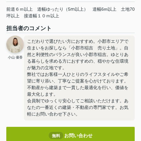
前道６ｍ以上
道幅ゆったり（5ⅿ以上）
道幅6m以上
土地70
坪以上
接道幅１０ｍ以上
担当者のコメント
こだわりで選びたい方におすすめ。小郡市エリアで
住まいをお探しなら「小郡市稲吉 売り土地」。自
然と利便性のバランスが良い小郡市稲吉。ゆとりあ
小山 優香
る暮らしを求める方におすすめの、穏やかな住環境
が魅力の立地です。
弊社ではお客様一人ひとりのライフスタイルやご希
望に寄り添い、丁寧なご提案を心がけております。
不動産から建築まで一貫した最適化を行い、価値を
最大化します。
会員制でゆっくり安心してご相談いただけます。あ
なたの一番近くの建築・不動産の専門家です。お気
軽にお問い合わせ下さい。
お問い合わせ
無料