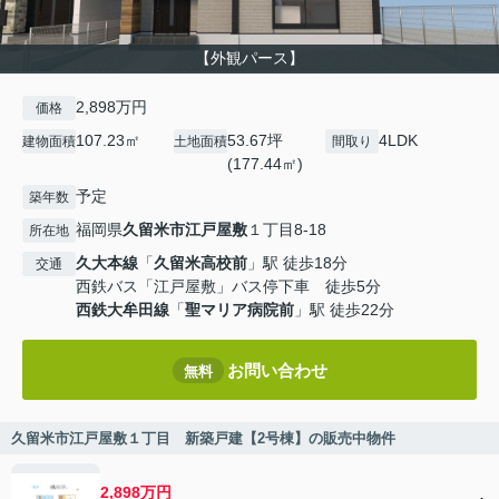
【外観パース】
2,898万円
価格
107.23㎡
53.67坪
4LDK
建物面積
土地面積
間取り
(177.44㎡)
予定
築年数
福岡県
久留米市
江戸屋敷
１丁目8-18
所在地
久大本線
「
久留米高校前
」駅 徒歩18分
交通
西鉄バス「江戸屋敷」バス停下車 徒歩5分
西鉄大牟田線
「
聖マリア病院前
」駅 徒歩22分
お問い合わせ
無料
久留米市江戸屋敷１丁目 新築戸建【2号棟】の販売中物件
2,898万円