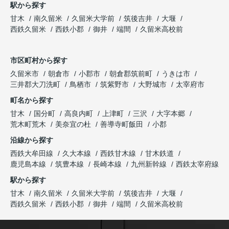
駅から探す
甘木
南久留米
久留米大学前
筑後吉井
大堰
西鉄久留米
西鉄小郡
御井
端間
久留米高校前
市区町村から探す
久留米市
朝倉市
小郡市
朝倉郡筑前町
うきは市
三井郡大刀洗町
鳥栖市
筑紫野市
大野城市
太宰府市
町名から探す
甘木
国分町
高良内町
上津町
三沢
大字本郷
荒木町荒木
美奈宜の杜
善導寺町飯田
小郡
沿線から探す
西鉄大牟田線
久大本線
西鉄甘木線
甘木鉄道
鹿児島本線
筑豊本線
長崎本線
九州新幹線
西鉄太宰府線
駅から探す
甘木
南久留米
久留米大学前
筑後吉井
大堰
西鉄久留米
西鉄小郡
御井
端間
久留米高校前