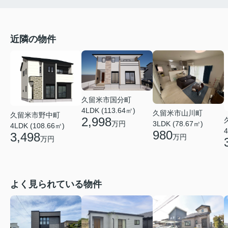
近隣の物件
久留米市国分町
4LDK (113.64㎡)
久留米市山川町
久留米市野中町
2,998
万円
3LDK (78.67㎡)
4LDK (108.66㎡)
4
980
3,498
万円
万円
よく見られている物件