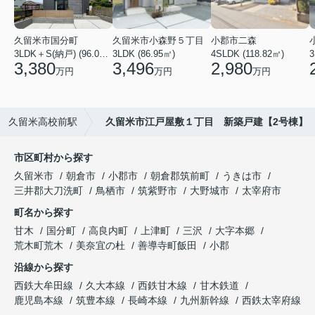
久留米市国分町
久留米市小森野５丁目
小郡市二森
3LDK＋S(納戸) (96.05㎡)
3LDK (86.95㎡)
4SLDK (118.82㎡)
3
3,380
3,496
2,980
万円
万円
万円
久留米高校前駅
久留米市江戸屋敷１丁目 新築戸建【2号棟】
市区町村から探す
久留米市
朝倉市
小郡市
朝倉郡筑前町
うきは市
三井郡大刀洗町
鳥栖市
筑紫野市
大野城市
太宰府市
町名から探す
甘木
国分町
高良内町
上津町
三沢
大字本郷
荒木町荒木
美奈宜の杜
善導寺町飯田
小郡
沿線から探す
西鉄大牟田線
久大本線
西鉄甘木線
甘木鉄道
鹿児島本線
筑豊本線
長崎本線
九州新幹線
西鉄太宰府線