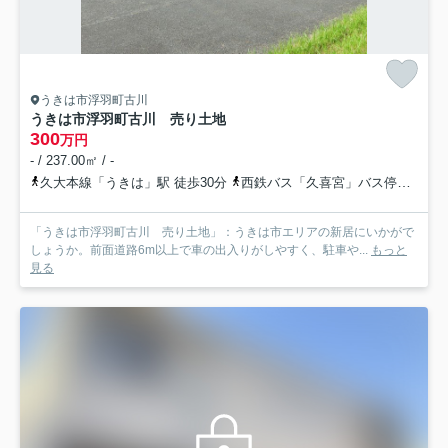
うきは市浮羽町古川
うきは市浮羽町古川 売り土地
300
万円
- / 237.00㎡ / -
久大本線「うきは」駅 徒歩30分
西鉄バス「久喜宮」バス停下車 徒歩50分
「うきは市浮羽町古川 売り土地」：うきは市エリアの新居にいかがで
しょうか。前面道路6m以上で車の出入りがしやすく、駐車や...
もっと
見る