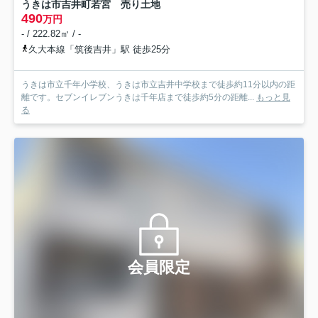
うきは市吉井町若宮 売り土地
490
万円
- / 222.82㎡ / -
久大本線「筑後吉井」駅 徒歩25分
うきは市立千年小学校、うきは市立吉井中学校まで徒歩約11分以内の距
離です。セブンイレブンうきは千年店まで徒歩約5分の距離...
もっと見
る
会員限定