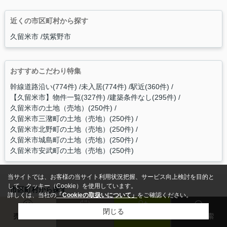
近くの市区町村から探す
久留米市
筑紫野市
おすすめこだわり特集
幹線道路沿い(774件)
未入居(774件)
駅近(360件)
【久留米市】物件一覧(327件)
建築条件なし(295件)
久留米市の土地（売地）(250件)
久留米市三潴町の土地（売地）(250件)
久留米市北野町の土地（売地）(250件)
久留米市城島町の土地（売地）(250件)
久留米市安武町の土地（売地）(250件)
当サイトでは、お客様の当サイト利用状況把握、サービス向上検討を目的と
して、クッキー（Cookie）を使用しています。
市区町村から探す
詳しくは、当社の
「Cookieの取扱いについて」
をご確認ください。
久留米市
朝倉市
小郡市
朝倉郡筑前町
うきは市
閉じる
三井郡大刀洗町
鳥栖市
筑紫野市
大野城市
太宰府市
売却査定
来店予約
会員登録
物件検索