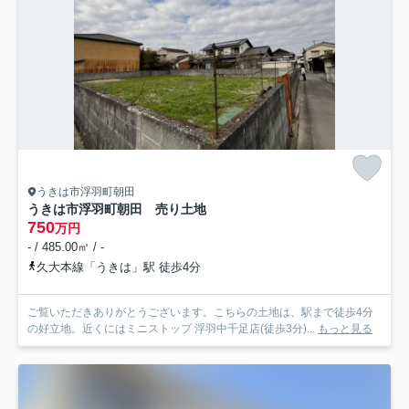
うきは市浮羽町朝田
うきは市浮羽町朝田 売り土地
750
万円
- / 485.00㎡ / -
久大本線「うきは」駅 徒歩4分
ご覧いただきありがとうございます。こちらの土地は、駅まで徒歩4分
の好立地。近くにはミニストップ 浮羽中千足店(徒歩3分)...
もっと見る