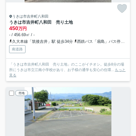
うきは市吉井町八和田
うきは市吉井町八和田 売り土地
450
万円
- / 456.69㎡ / -
久大本線「筑後吉井」駅 徒歩34分
西鉄バス「扇島」バス停下車 徒歩20分
南道路
「うきは市吉井町八和田 売り土地」のここがイチオシ。徒歩8分の場
所にうきは市立江南小学校があり、お子様の通学も安心の住環...
もっと
見る
売地