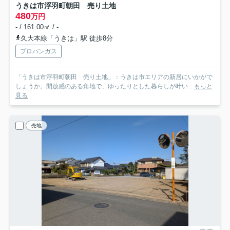
うきは市浮羽町朝田 売り土地
480
万円
- / 161.00㎡ / -
久大本線「うきは」駅 徒歩8分
プロパンガス
「うきは市浮羽町朝田 売り土地」：うきは市エリアの新居にいかがで
しょうか。開放感のある角地で、ゆったりとした暮らしが叶い...
もっと
見る
売地