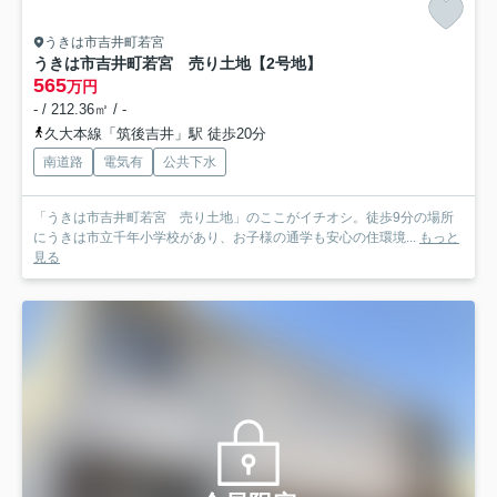
うきは市吉井町若宮
うきは市吉井町若宮 売り土地【2号地】
565
万円
- / 212.36㎡ / -
久大本線「筑後吉井」駅 徒歩20分
南道路
電気有
公共下水
「うきは市吉井町若宮 売り土地」のここがイチオシ。徒歩9分の場所
にうきは市立千年小学校があり、お子様の通学も安心の住環境...
もっと
見る