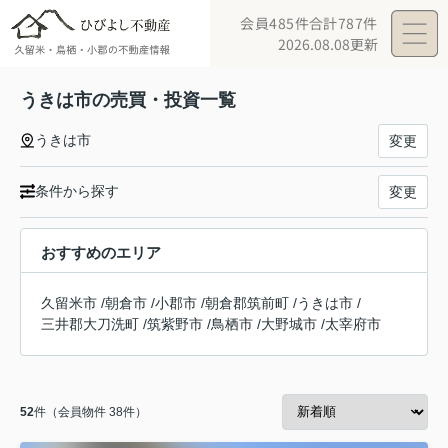
会員485件
合計787件
2026.08.08更新
うきは市の売買・投資一覧
うきは市
変更
条件から探す
変更
おすすめのエリア
久留米市
/
朝倉市
/
小郡市
/
朝倉郡筑前町
/
うきは市
/
三井郡大刀洗町
/
筑紫野市
/
鳥栖市
/
大野城市
/
太宰府市
52
件（会員物件 38件）