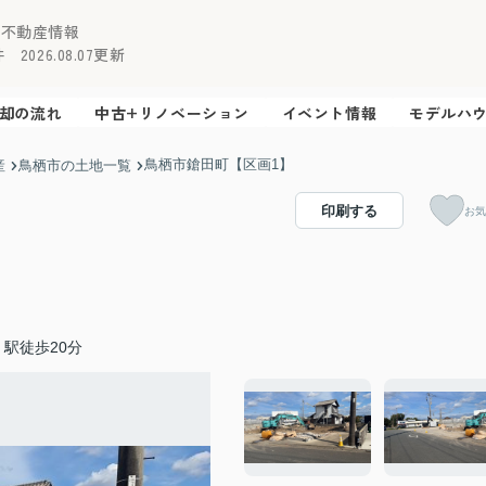
の不動産情報
2026.08.07更新
却の流れ
中古+リノベーション
イベント情報
モデルハ
鳥栖市鎗田町【区画1】
産
鳥栖市の土地一覧
印刷する
お気
駅徒歩20分