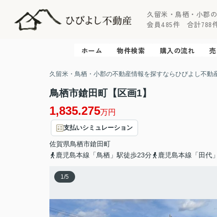
久留米・鳥栖・小郡
会員485件 合計788件 
ホーム
物件検索
購入の流れ
売
久留米・鳥栖・小郡の不動産情報を探すならひびよし不動
鳥栖市鎗田町【区画1】
1,835.275
万円
支払いシミュレーション
佐賀県
鳥栖市
鎗田町
鹿児島本線「鳥栖」駅徒歩23分
鹿児島本線「田代」
1
/
5