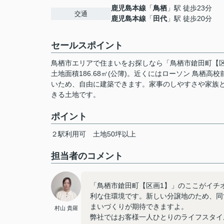
鹿児島本線
「
鳥栖
」駅 徒歩23分
交通
鹿児島本線
「
田代
」駅 徒歩20分
セールスポイント
鳥栖市エリアで住まいをお探しなら「鳥栖市鎗田町【
土地面積186.68㎡(公簿)。近くにはローソン 鳥栖
いため、自由に建築できます。家事のしやすさや家族
きる土地です。
ポイント
２駅利用可
土地50坪以上
担当者のコメント
「鳥栖市鎗田町【区画1】」のここがイチ
利な住環境です。新しい分譲地のため、同
まいづくりが期待できますよ。
村山 貴羅
弊社ではお客様一人ひとりのライフスタイ