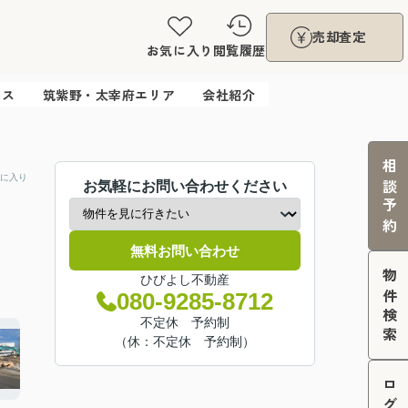
売却査定
お気に入り
閲覧履歴
ウス
筑紫野・太宰府エリア
会社紹介
相談予約
に入り
お気軽にお問い合わせください
無料お問い合わせ
物件検索
ひびよし不動産
080-9285-8712
不定休 予約制
（休：不定休 予約制）