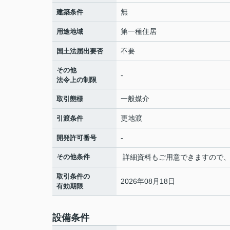
無
建築条件
第一種住居
用途地域
不要
国土法届出要否
その他
-
法令上の制限
一般媒介
取引態様
更地渡
引渡条件
-
開発許可番号
その他条件
詳細資料もご用意できますので、
取引条件の
2026年08月18日
有効期限
設備条件