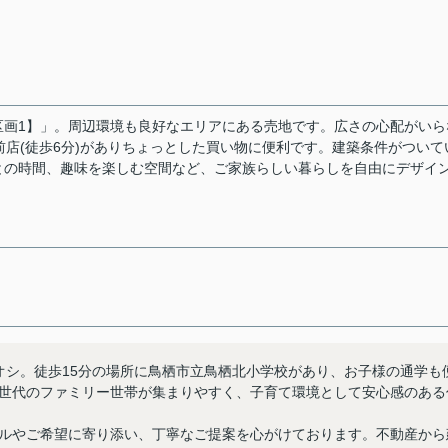
区画1】」。周辺環境も良好なエリアにある売地です。広さの心配がいら
高校前店(徒歩6分)がありちょっとした買い物に便利です。建築条件がついて
との時間、趣味を楽しむ空間など、ご家族らしい暮らしを自由にデザイ
オシ。徒歩15分の場所に鳥栖市立鳥栖北小学校があり、お子様の通学も
世代のファミリー世帯が集まりやすく、子育て環境として安心感のある
ルやご希望に寄り添い、丁寧なご提案を心がけております。不動産から