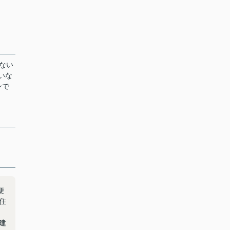
ない
いな
ンで
便
住
建