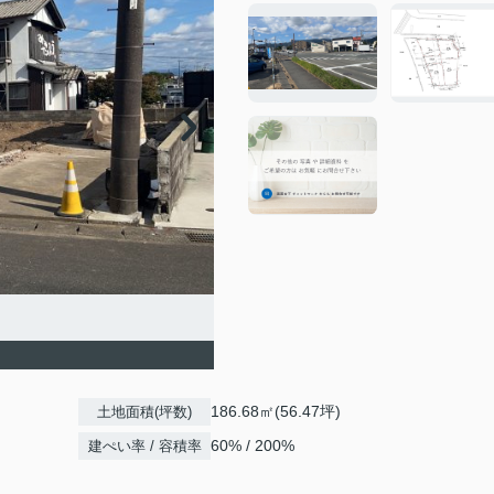
186.68㎡(56.47坪)
土地面積(坪数)
60% / 200%
建ぺい率 / 容積率