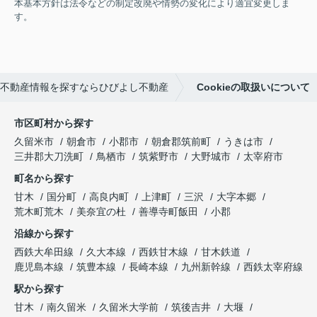
本基本方針は法令などの制定改廃や情勢の変化により適宜変更しま
す。
不動産情報を探すならひびよし不動産
Cookieの取扱いについて
市区町村から探す
久留米市
朝倉市
小郡市
朝倉郡筑前町
うきは市
三井郡大刀洗町
鳥栖市
筑紫野市
大野城市
太宰府市
町名から探す
甘木
国分町
高良内町
上津町
三沢
大字本郷
荒木町荒木
美奈宜の杜
善導寺町飯田
小郡
沿線から探す
西鉄大牟田線
久大本線
西鉄甘木線
甘木鉄道
鹿児島本線
筑豊本線
長崎本線
九州新幹線
西鉄太宰府線
駅から探す
甘木
南久留米
久留米大学前
筑後吉井
大堰