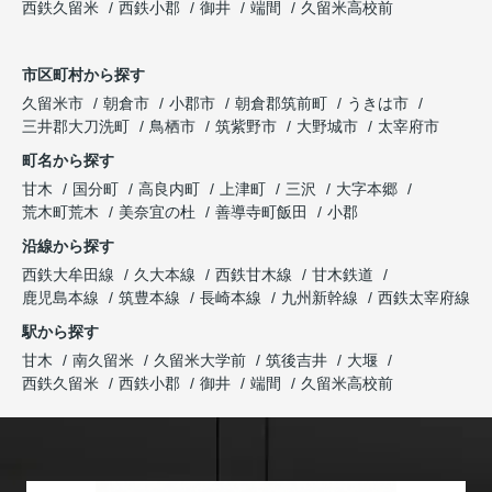
西鉄久留米
西鉄小郡
御井
端間
久留米高校前
市区町村から探す
久留米市
朝倉市
小郡市
朝倉郡筑前町
うきは市
三井郡大刀洗町
鳥栖市
筑紫野市
大野城市
太宰府市
町名から探す
甘木
国分町
高良内町
上津町
三沢
大字本郷
荒木町荒木
美奈宜の杜
善導寺町飯田
小郡
沿線から探す
西鉄大牟田線
久大本線
西鉄甘木線
甘木鉄道
鹿児島本線
筑豊本線
長崎本線
九州新幹線
西鉄太宰府線
駅から探す
甘木
南久留米
久留米大学前
筑後吉井
大堰
西鉄久留米
西鉄小郡
御井
端間
久留米高校前