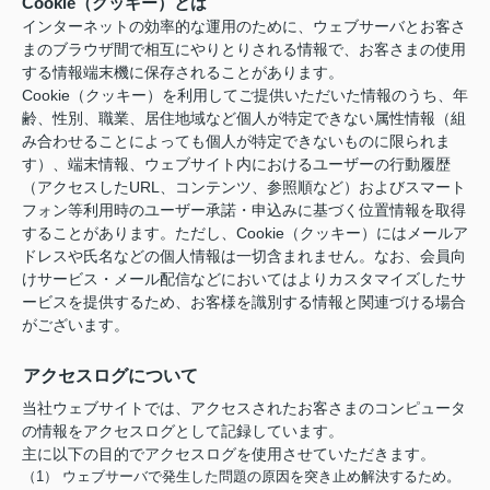
Cookie（クッキー）とは
インターネットの効率的な運用のために、ウェブサーバとお客さ
まのブラウザ間で相互にやりとりされる情報で、お客さまの使用
する情報端末機に保存されることがあります。
Cookie（クッキー）を利用してご提供いただいた情報のうち、年
齢、性別、職業、居住地域など個人が特定できない属性情報（組
み合わせることによっても個人が特定できないものに限られま
す）、端末情報、ウェブサイト内におけるユーザーの行動履歴
（アクセスしたURL、コンテンツ、参照順など）およびスマート
フォン等利用時のユーザー承諾・申込みに基づく位置情報を取得
することがあります。ただし、Cookie（クッキー）にはメールア
ドレスや氏名などの個人情報は一切含まれません。なお、会員向
けサービス・メール配信などにおいてはよりカスタマイズしたサ
ービスを提供するため、お客様を識別する情報と関連づける場合
がございます。
アクセスログについて
当社ウェブサイトでは、アクセスされたお客さまのコンピュータ
の情報をアクセスログとして記録しています。
主に以下の目的でアクセスログを使用させていただきます。
（1） ウェブサーバで発生した問題の原因を突き止め解決するため。