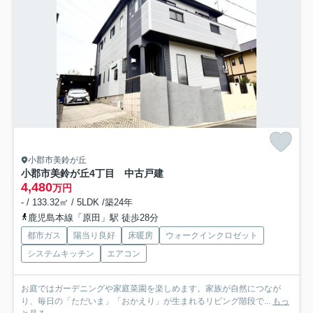
小郡市美鈴が丘
小郡市美鈴が丘4丁目 中古戸建
4,480
万円
- / 133.32㎡ / 5LDK /築24年
鹿児島本線「原田」駅 徒歩28分
都市ガス
陽当り良好
床暖房
ウォークインクロゼット
システムキッチン
エアコン
お庭ではガーデニングや家庭菜園を楽しめます。家族が自然につなが
り、毎日の「ただいま」「おかえり」が生まれるリビング階段で...
もっ