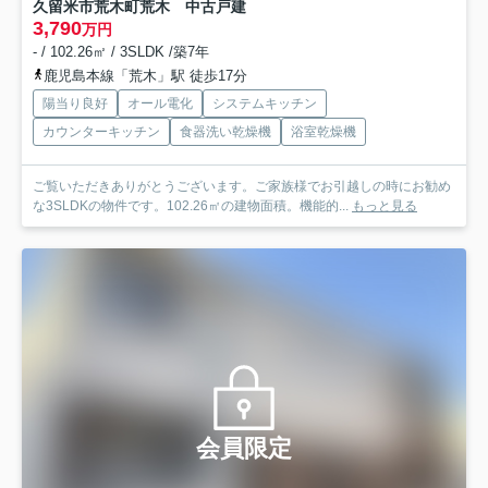
久留米市荒木町荒木 中古戸建
3,790
万円
- / 102.26㎡ / 3SLDK /築7年
鹿児島本線「荒木」駅 徒歩17分
陽当り良好
オール電化
システムキッチン
カウンターキッチン
食器洗い乾燥機
浴室乾燥機
ご覧いただきありがとうございます。ご家族様でお引越しの時にお勧め
な3SLDKの物件です。102.26㎡の建物面積。機能的...
もっと見る
会員限定