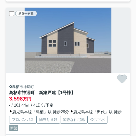
新築一戸建
鳥栖市神辺町
鳥栖市神辺町 新築戸建【1号棟】
3,598
万円
- / 101.44㎡ / 4LDK /予定
鹿児島本線「鳥栖」駅 徒歩26分
鹿児島本線「田代」駅 徒歩22分
プロパンガス
陽当り良好
閑静な住宅地
公共下水
新築