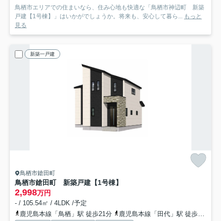
鳥栖市エリアでの住まいなら、住み心地も快適な「鳥栖市神辺町 新築
戸建【1号棟】」はいかがでしょうか。将来も、安心して暮ら...
もっと
見る
新築一戸建
鳥栖市鎗田町
鳥栖市鎗田町 新築戸建【1号棟】
2,998
万円
- / 105.54㎡ / 4LDK /予定
鹿児島本線「鳥栖」駅 徒歩21分
鹿児島本線「田代」駅 徒歩22分