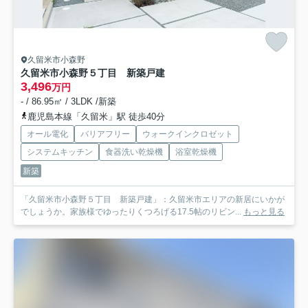
久留米市小森野
久留米市小森野５丁目 新築戸建
3,496
万円
- / 86.95㎡ / 3LDK /新築
鹿児島本線「久留米」駅 徒歩40分
オール電化
バリアフリー
ウォークインクロゼット
システムキッチン
食器洗い乾燥機
浴室乾燥機
新築
「久留米市小森野５丁目 新築戸建」：久留米市エリアの新居にいかが
でしょうか。家族様でゆったりくつろげる17.5帖のリビン...
もっと見る