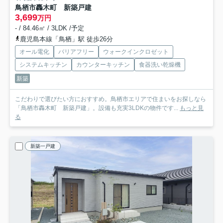
鳥栖市轟木町 新築戸建
3,699
万円
- / 84.46㎡ / 3LDK /予定
鹿児島本線「鳥栖」駅 徒歩26分
オール電化
バリアフリー
ウォークインクロゼット
システムキッチン
カウンターキッチン
食器洗い乾燥機
新築
こだわりで選びたい方におすすめ。鳥栖市エリアで住まいをお探しなら
「鳥栖市轟木町 新築戸建」。設備も充実3LDKの物件です...
もっと見
る
新築一戸建