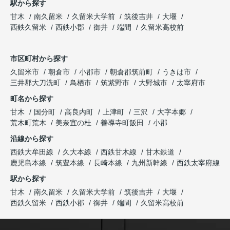
駅から探す
甘木
南久留米
久留米大学前
筑後吉井
大堰
西鉄久留米
西鉄小郡
御井
端間
久留米高校前
市区町村から探す
久留米市
朝倉市
小郡市
朝倉郡筑前町
うきは市
三井郡大刀洗町
鳥栖市
筑紫野市
大野城市
太宰府市
町名から探す
甘木
国分町
高良内町
上津町
三沢
大字本郷
荒木町荒木
美奈宜の杜
善導寺町飯田
小郡
沿線から探す
西鉄大牟田線
久大本線
西鉄甘木線
甘木鉄道
鹿児島本線
筑豊本線
長崎本線
九州新幹線
西鉄太宰府線
駅から探す
甘木
南久留米
久留米大学前
筑後吉井
大堰
西鉄久留米
西鉄小郡
御井
端間
久留米高校前