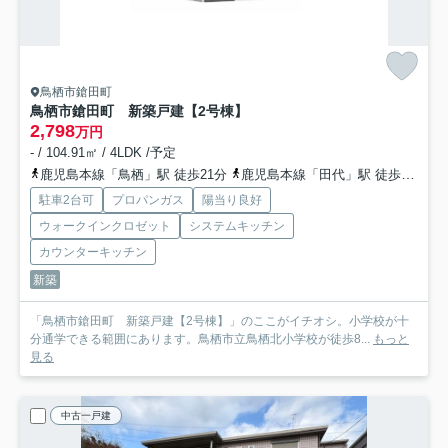
鳥栖市鎗田町
鳥栖市鎗田町 新築戸建【2号棟】
2,798
万円
- / 104.91㎡ / 4LDK /予定
鹿児島本線「鳥栖」駅 徒歩21分
鹿児島本線「田代」駅 徒歩22分
駐車2台可
プロパンガス
陽当り良好
ウォークインクロゼット
システムキッチン
カウンターキッチン
新築
「鳥栖市鎗田町 新築戸建【2号棟】」のここがイチオシ。小学校が十
分通学できる範囲にあります。鳥栖市立鳥栖北小学校が徒歩8...
もっと
見る
中古一戸建