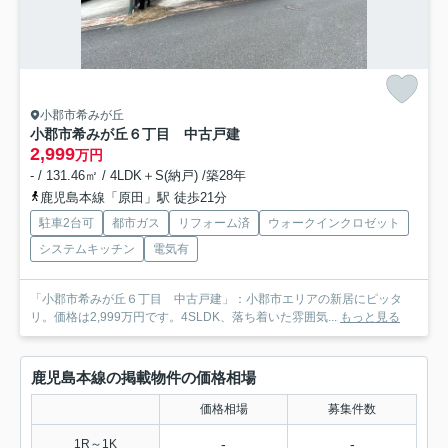
小郡市希みが丘
小郡市希みが丘６丁目 中古戸建
2,999
万円
- / 131.46㎡ / 4LDK＋S(納戸) /築28年
鹿児島本線「原田」駅 徒歩21分
駐車2台可
都市ガス
リフォーム済
ウォークインクロゼット
システムキッチン
電気有
「小郡市希みが丘６丁目 中古戸建」：小郡市エリアの新居にピッタ
リ。価格は2,999万円です。4SLDK、落ち着いた雰囲気...
もっと見る
鹿児島本線の掲載物件の価格相場
価格相場
募集件数
-
-
1R～1K