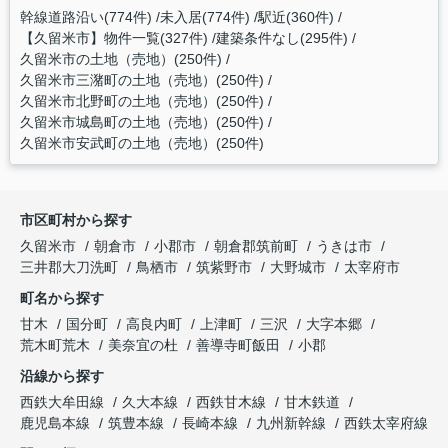
幹線道路沿い(774件)
未入居(774件)
駅近(360件)
【久留米市】物件一覧(327件)
建築条件なし(295件)
久留米市の土地（売地）(250件)
久留米市三潴町の土地（売地）(250件)
久留米市北野町の土地（売地）(250件)
久留米市城島町の土地（売地）(250件)
久留米市安武町の土地（売地）(250件)
市区町村から探す
久留米市
朝倉市
小郡市
朝倉郡筑前町
うきは市
三井郡大刀洗町
鳥栖市
筑紫野市
大野城市
太宰府市
町名から探す
甘木
国分町
高良内町
上津町
三沢
大字本郷
荒木町荒木
美奈宜の杜
善導寺町飯田
小郡
沿線から探す
西鉄大牟田線
久大本線
西鉄甘木線
甘木鉄道
鹿児島本線
筑豊本線
長崎本線
九州新幹線
西鉄太宰府線