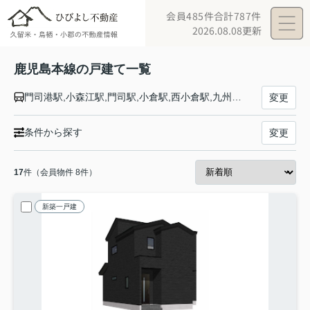
会員485件
合計787件
2026.08.08更新
鹿児島本線の戸建て一覧
門司港駅,小森江駅,門司駅,小倉駅,西小倉駅,九州工大前駅,戸畑駅,枝光駅,スペースワールド駅,八幡駅,黒崎駅,陣原駅,折尾駅,水巻駅,遠賀川駅,海老津駅,教育大前駅,赤間駅,東郷駅,東福間駅,福間駅,千鳥駅,古賀駅,ししぶ駅,新宮中央駅,福工大前駅,九産大前駅,香椎駅,千早駅,箱崎駅,吉塚駅,博多駅,竹下駅,笹原駅,南福岡駅,春日駅,大野城駅,水城駅,都府楼南駅,二日市駅,天拝山駅,原田駅,けやき台駅,基山駅,弥生が丘駅,田代駅,鳥栖駅,肥前旭駅,久留米駅,荒木駅,西牟田駅,羽犬塚駅,筑後船小屋駅,瀬高駅,南瀬高駅,渡瀬駅,吉野駅,銀水駅,大牟田駅,荒尾駅,南荒尾駅,長洲駅,大野下駅,玉名駅,肥後伊倉駅,木葉駅,田原坂駅,植木駅,西里駅,崇城大学前駅,上熊本駅,熊本駅,西熊本駅,川尻駅,富合駅,宇土駅,松橋駅,小川駅,有佐駅,千丁駅,新八代駅,八代駅,川内駅,隈之城駅,木場茶屋駅,串木野駅,神村学園前駅,市来駅,湯之元駅,東市来駅,伊集院駅,薩摩松元駅,上伊集院駅,広木駅,鹿児島中央駅,鹿児島駅
変更
条件から探す
変更
17
件（会員物件 8件）
新築一戸建