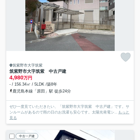
筑紫野市大字筑紫
筑紫野市大字筑紫 中古戸建
4,980
万円
- / 156.34㎡ / 5LDK /築8年
鹿児島本線「原田」駅 徒歩24分
ぜひ一度見ていただきたい、「筑紫野市大字筑紫 中古戸建」です。サ
ンルームがあるので雨の日のお洗濯も安心です。太陽光発電シ...
もっと
見る
中古一戸建