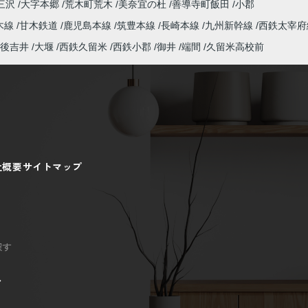
三沢
大字本郷
荒木町荒木
美奈宜の杜
善導寺町飯田
小郡
木線
甘木鉄道
鹿児島本線
筑豊本線
長崎本線
九州新幹線
西鉄太宰府
後吉井
大堰
西鉄久留米
西鉄小郡
御井
端間
久留米高校前
社概要
サイトマップ
探す
ン