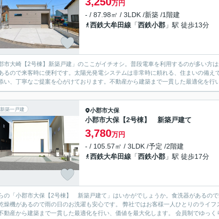
3,250
万円
- / 87.98㎡ / 3LDK /新築 /1階建
西鉄大牟田線
「
西鉄小郡
」駅 徒歩13分
郡市大崎【2号棟】新築戸建」のここがイチオシ。普段電車を利用するのが多い方は
あるので来客時に便利です。太陽光発電システムは非常時に頼れる、住まいの備えで
添い、丁寧なご提案を心がけております。不動産から建築まで一貫した最適化を行い、
新築一戸建
小郡市
大保
小郡市大保【2号棟】 新築戸建て
3,780
万円
- / 105.57㎡ / 3LDK /予定 /2階建
西鉄大牟田線
「
西鉄小郡
」駅 徒歩17分
らの「小郡市大保【2号棟】 新築戸建て」はいかがでしょうか。食洗器があるの
乾燥機があるので雨の日のお洗濯も安心です。 弊社ではお客様一人ひとりのライフ
不動産から建築まで一貫した最適化を行い、価値を最大化します。 会員制でゆっくり