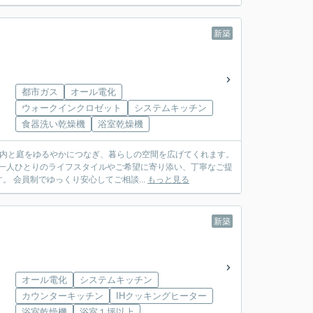
新築
都市ガス
オール電化
ウォークインクロゼット
システムキッチン
食器洗い乾燥機
浴室乾燥機
室内と庭をゆるやかにつなぎ、暮らしの空間を広げてくれます。
様一人ひとりのライフスタイルやご希望に寄り添い、丁寧なご提
 会員制でゆっくり安心してご相談...
もっと見る
新築
オール電化
システムキッチン
カウンターキッチン
IHクッキングヒーター
浴室乾燥機
浴室１坪以上