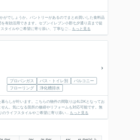
いかがでしょうか。パントリーがあるのでまとめ買いした食料品
間を有効活用できます。セブンイレブン小郡七夕通り店まで徒
スタイルやご希望に寄り添い、丁寧なご...
もっと見る
プロパンガス
バス・トイレ別
バルコニー
フローリング
浄化槽排水
暮らしが叶います。こちらの物件の間取りは4LDKとなってお
ません。気になる箇所の修繕やリフォームも対応可能です。無
のライフスタイルやご希望に寄り添い...
もっと見る