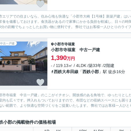
市エリアでの住まいなら、住み心地も快適な「小郡市大崎【1号棟】新築戸建」は
常食を備蓄しておけます。食洗器があるので家事にかかる負担を軽減し、日々の時
4分の距離でちょっとしたお買い物に便利です。 弊社ではお客様一人ひとりのライフ
中古一戸建
小郡市
寺福童
小郡市寺福童 中古一戸建
1,390
万円
- / 119.13㎡ / 4LDK /築33年 /2階建
西鉄大牟田線
「
西鉄小郡
」駅 徒歩16分
郡市寺福童 中古一戸建」のここがイチオシ。開放感のある角地で、ゆったりとした
室内も広々です。押入れもついておりますので、布団などの収納スペースにも困り
ない範囲で、より快適な空間づくりをご提案いたします。 弊社ではお客様一人ひとり
鉄小郡の掲載物件の価格相場