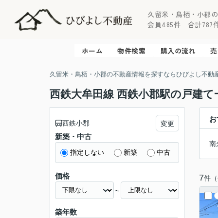
久留米・鳥栖・小郡
会員485件 合計787件 
ホーム
物件検索
購入の流れ
売
久留米・鳥栖・小郡の不動産情報を探すならひびよし不動
西鉄大牟田線 西鉄小郡駅の戸建て
お
西鉄小郡
変更
新築・中古
南
指定しない
新築
中古
価格
7
件（
～
築年数