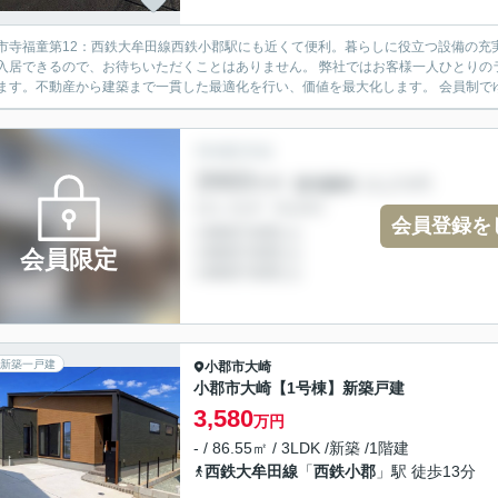
市寺福童第12：西鉄大牟田線西鉄小郡駅にも近くて便利。暮らしに役立つ設備の充実
入居できるので、お待ちいただくことはありません。 弊社ではお客様一人ひとりの
ます。不動産から建築まで一貫した最適化を行い、価値を最大化します。 会員制でゆ
会員登録を
会員限定
新築一戸建
小郡市
大崎
小郡市大崎【1号棟】新築戸建
3,580
万円
- / 86.55㎡ / 3LDK /新築 /1階建
西鉄大牟田線
「
西鉄小郡
」駅 徒歩13分