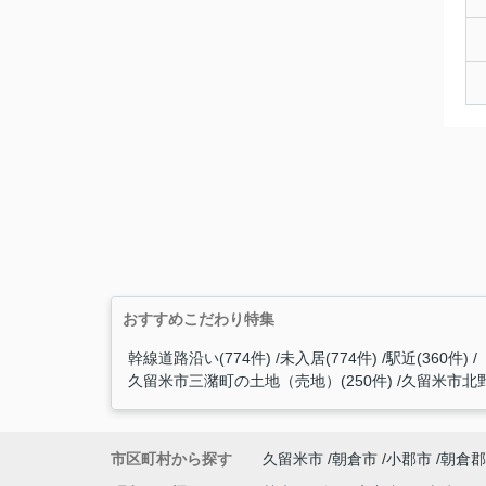
おすすめこだわり特集
幹線道路沿い(774件)
未入居(774件)
駅近(360件)
久留米市三潴町の土地（売地）(250件)
久留米市北野
市区町村から探す
久留米市
朝倉市
小郡市
朝倉郡