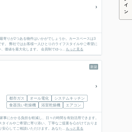
ログイン
最寄りが2つある物件はいかがでしょうか。カースペースは3
す。 弊社ではお客様一人ひとりのライフスタイルやご希望に
価値を最大化します。 会員制でゆっ...
もっと見る
新築
都市ガス
オール電化
システムキッチン
食器洗い乾燥機
浴室乾燥機
エアコン
で家事にかかる負担を軽減し、日々の時間を有効活用できます。
スタイルやご希望に寄り添い、丁寧なご提案を心がけておりま
安心してご相談いただけます。あなた...
もっと見る