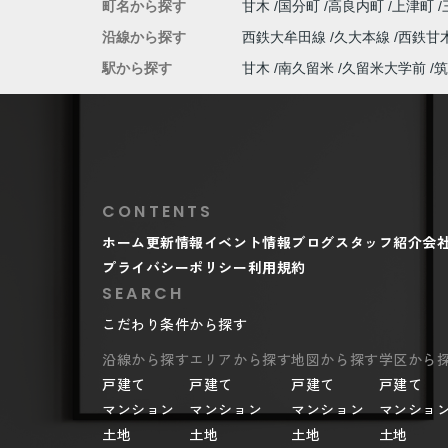
町名から探す
甘木
国分町
高良内町
上津町
沿線から探す
西鉄大牟田線
久大本線
西鉄甘
駅から探す
甘木
南久留米
久留米大学前
筑
CONTENTS
ホーム
更新情報
イベント情報
ブログ
スタッフ紹介
会
プライバシーポリシー
利用規約
SEARCH
こだわり条件から探す
沿線から探す
エリアから探す
地図から探す
学区から
戸建て
戸建て
戸建て
戸建て
マンション
マンション
マンション
マンショ
土地
土地
土地
土地