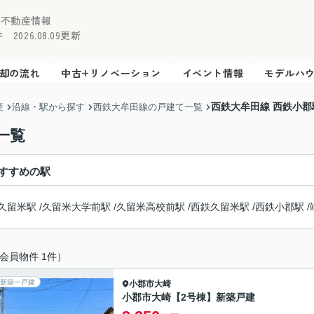
の不動産情報
2026.08.09更新
却の流れ
中古+リノベーション
イベント情報
モデルハ
西鉄大牟田線 西鉄小
産
沿線・駅から探す
西鉄大牟田線の戸建て一覧
一覧
すすめの駅
久留米駅
/
久留米大学前駅
/
久留米高校前駅
/
西鉄久留米駅
/
西鉄小郡駅
/
会員物件 1件）
新築一戸建
小郡市
大崎
小郡市大崎【2号棟】新築戸建