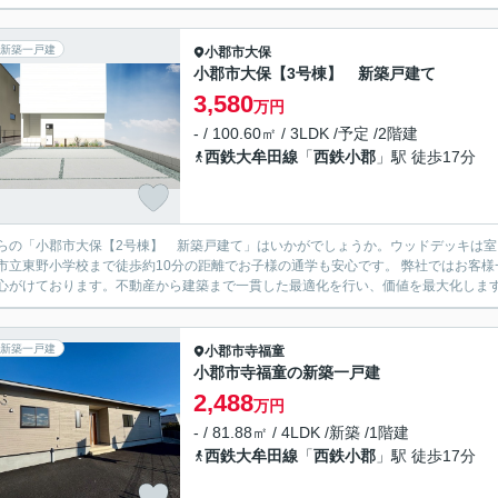
新築一戸建
小郡市
大保
小郡市大保【3号棟】 新築戸建て
3,580
万円
- / 100.60㎡ / 3LDK /予定 /2階建
西鉄大牟田線
「
西鉄小郡
」駅 徒歩17分
らの「小郡市大保【2号棟】 新築戸建て」はいかがでしょうか。ウッドデッキは
市立東野小学校まで徒歩約10分の距離でお子様の通学も安心です。 弊社ではお客
心がけております。不動産から建築まで一貫した最適化を行い、価値を最大化します。
新築一戸建
小郡市
寺福童
小郡市寺福童の新築一戸建
2,488
万円
- / 81.88㎡ / 4LDK /新築 /1階建
西鉄大牟田線
「
西鉄小郡
」駅 徒歩17分