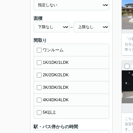
面積
～
「小
間取り
台分
ワンルーム
寄り
1K/1DK/1LDK
2K/2DK/2LDK
3K/3DK/3LDK
4K/4DK/4LDK
5K以上
こち
浴室
駅・バス停からの時間
す。