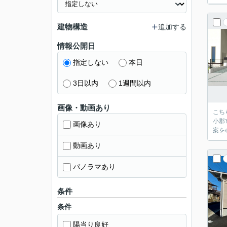
建物構造
追加する
情報公開日
指定しない
本日
3日以内
1週間以内
画像・動画あり
こち
小郡
画像あり
案を
動画あり
パノラマあり
条件
条件
陽当り良好