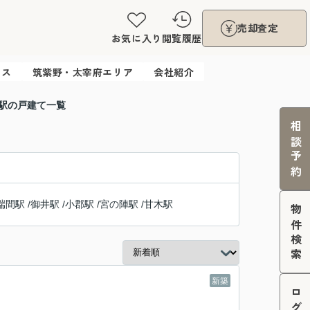
売却査定
お気に入り
閲覧履歴
ウス
筑紫野・太宰府エリア
会社紹介
郡駅の戸建て一覧
相談予約
端間駅
/
御井駅
/
小郡駅
/
宮の陣駅
/
甘木駅
物件検索
新築