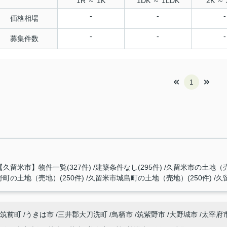
1R ～ 1K
1DK ～ 1LDK
2K ～ 
-
-
-
価格相場
-
-
-
募集件数
1
【久留米市】物件一覧(327件)
建築条件なし(295件)
久留米市の土地（売地
町の土地（売地）(250件)
久留米市城島町の土地（売地）(250件)
久
筑前町
うきは市
三井郡大刀洗町
鳥栖市
筑紫野市
大野城市
太宰府