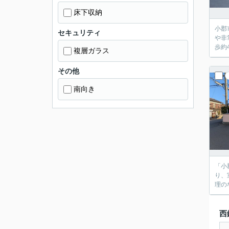
床下収納
小郡
セキュリティ
や非
歩約
複層ガラス
その他
南向き
「小
り、
理の
西