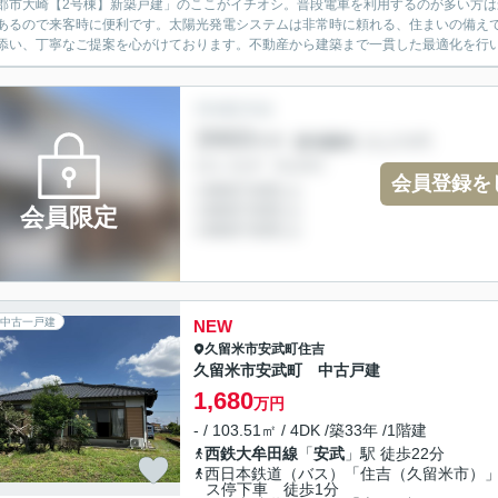
郡市大崎【2号棟】新築戸建」のここがイチオシ。普段電車を利用するのが多い方は
あるので来客時に便利です。太陽光発電システムは非常時に頼れる、住まいの備えで
添い、丁寧なご提案を心がけております。不動産から建築まで一貫した最適化を行い、
会員登録を
会員限定
中古一戸建
NEW
久留米市
安武町住吉
久留米市安武町 中古戸建
1,680
万円
- / 103.51㎡ / 4DK /築33年 /1階建
西鉄大牟田線
「
安武
」駅 徒歩22分
西日本鉄道（バス）「住吉（久留米市）
ス停下車 徒歩1分