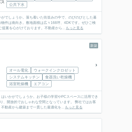
バス
公共下水
かがでしょうか。落ち着いた街並みの中で、のびのびとした暮
件は南向き。敷地面積は広々168坪、4DKです。ぜひご検
提案を心がけております。不動産から...
もっと見る
新築
オール電化
ウォークインクロゼット
システムキッチン
食器洗い乾燥機
浴室乾燥機
エアコン
はいかがでしょうか。お子様の学習やPCスペースに活用でき
あり、開放的でおしゃれな空間となっています。 弊社ではお客
動産から建築まで一貫した最適化を...
もっと見る