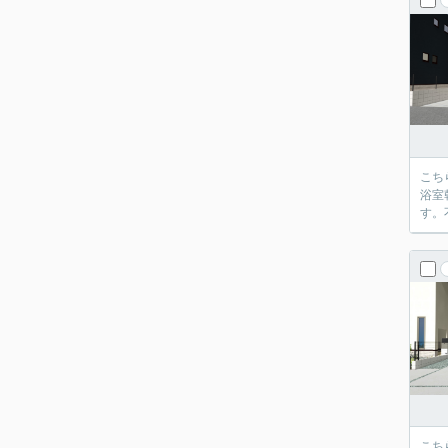
こち
浴室
す。
こち