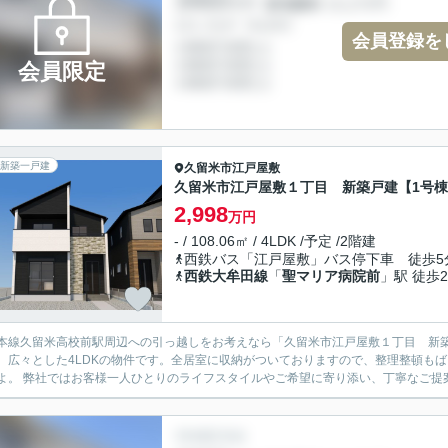
会員登録を
会員限定
新築一戸建
久留米市
江戸屋敷
久留米市江戸屋敷１丁目 新築戸建【1号
2,998
万円
- / 108.06㎡ / 4LDK /予定 /2階建
西鉄バス「江戸屋敷」バス停下車 徒歩5
西鉄大牟田線
「
聖マリア病院前
」駅 徒歩2
本線久留米高校前駅周辺への引っ越しをお考えなら「久留米市江戸屋敷１丁目 新
。広々とした4LDKの物件です。全居室に収納がついておりますので、整理整頓も
よ。 弊社ではお客様一人ひとりのライフスタイルやご希望に寄り添い、丁寧なご提案