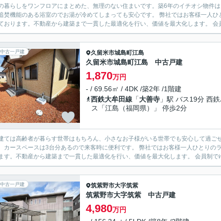
の暮らしをワンフロアにまとめた、無理のない住まいです。築6年のイチオシ物件は
能のある浴室のでお湯が冷めてしまっても安心です。 弊社ではお客様一人ひとりのライフスタイルやご希望に寄り添い、丁寧なご提案を心
ております。不動産から建築まで一貫した最適化を行い、価値を最大化します。 会員
中古一戸建
久留米市
城島町江島
久留米市城島町江島 中古戸建
1,870
万円
- / 69.56㎡ / 4DK /築2年 /1階建
西鉄大牟田線
「
大善寺
」駅 バス19分 西
ス「江島（福岡県）」 停歩2分
建ては高齢者が暮らす世帯はもちろん、小さなお子様がいる世帯でも安心して過ごせ
ペースは3台分あるので来客時に便利です。 弊社ではお客様一人ひとりのライフスタイルやご希望に寄り添い、丁寧なご提案を心がけて
ます。不動産から建築まで一貫した最適化を行い、価値を最大化します。 会員制でゆ
中古一戸建
筑紫野市
大字筑紫
筑紫野市大字筑紫 中古戸建
4,980
万円