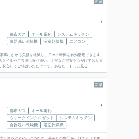
新築
都市ガス
オール電化
システムキッチン
食器洗い乾燥機
浴室乾燥機
エアコン
で家事にかかる負担を軽減し、日々の時間を有効活用できます。
スタイルやご希望に寄り添い、丁寧なご提案を心がけておりま
安心してご相談いただけます。あなた...
もっと見る
新築
都市ガス
オール電化
ウォークインクロゼット
システムキッチン
食器洗い乾燥機
浴室乾燥機
室内と庭をゆるやかにつなぎ、暮らしの空間を広げてくれます。