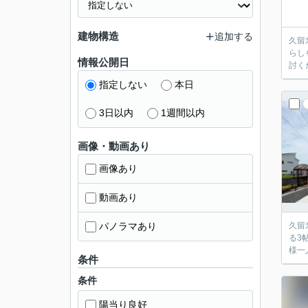
建物構造
追加する
久留
らし
情報公開日
討く
指定しない
本日
3日以内
1週間以内
画像・動画あり
画像あり
動画あり
パノラマあり
久留
る3
様一
条件
条件
陽当り良好