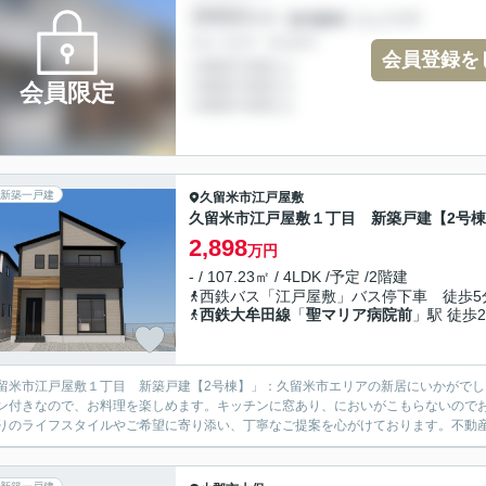
会員登録を
会員限定
新築一戸建
久留米市
江戸屋敷
久留米市江戸屋敷１丁目 新築戸建【2号
2,898
万円
- / 107.23㎡ / 4LDK /予定 /2階建
西鉄バス「江戸屋敷」バス停下車 徒歩5
西鉄大牟田線
「
聖マリア病院前
」駅 徒歩2
留米市江戸屋敷１丁目 新築戸建【2号棟】」：久留米市エリアの新居にいかがでし
ン付きなので、お料理を楽しめます。キッチンに窓あり、においがこもらないのでお
りのライフスタイルやご希望に寄り添い、丁寧なご提案を心がけております。不動産か