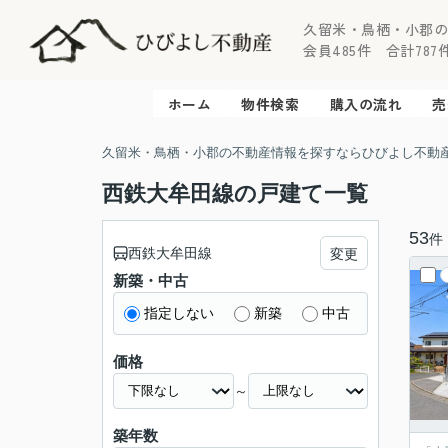
久留米・鳥栖・小郡
会員485件 合計787件 
ホーム
物件検索
購入の流れ
売
久留米・鳥栖・小郡の不動産情報を探すならひびよし不動
西鉄大牟田線の戸建て一覧
53
件
西鉄大牟田線
変更
新築・中古
指定しない
新築
中古
価格
～
築年数