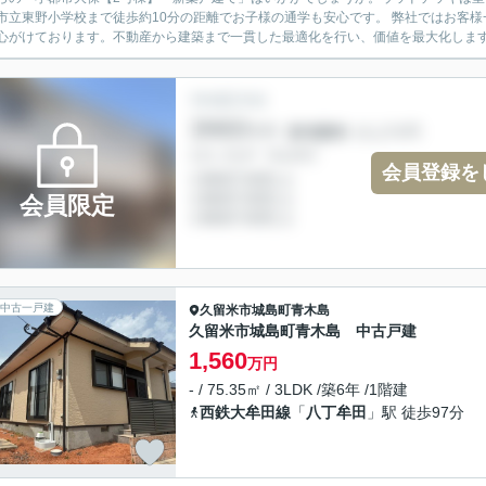
市立東野小学校まで徒歩約10分の距離でお子様の通学も安心です。 弊社ではお客
心がけております。不動産から建築まで一貫した最適化を行い、価値を最大化します。
会員登録を
会員限定
中古一戸建
久留米市
城島町青木島
久留米市城島町青木島 中古戸建
1,560
万円
- / 75.35㎡ / 3LDK /築6年 /1階建
西鉄大牟田線
「
八丁牟田
」駅 徒歩97分