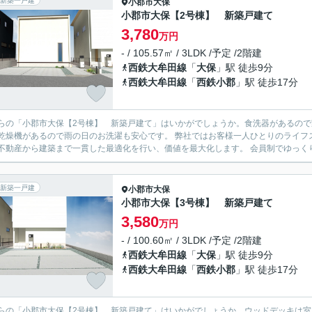
新築一戸建
小郡市
大保
小郡市大保【2号棟】 新築戸建て
3,780
万円
- / 105.57㎡ / 3LDK /予定 /2階建
西鉄大牟田線
「
大保
」駅 徒歩9分
西鉄大牟田線
「
西鉄小郡
」駅 徒歩17分
らの「小郡市大保【2号棟】 新築戸建て」はいかがでしょうか。食洗器があるの
乾燥機があるので雨の日のお洗濯も安心です。 弊社ではお客様一人ひとりのライフ
不動産から建築まで一貫した最適化を行い、価値を最大化します。 会員制でゆっくり
新築一戸建
小郡市
大保
小郡市大保【3号棟】 新築戸建て
3,580
万円
- / 100.60㎡ / 3LDK /予定 /2階建
西鉄大牟田線
「
大保
」駅 徒歩9分
西鉄大牟田線
「
西鉄小郡
」駅 徒歩17分
らの「小郡市大保【2号棟】 新築戸建て」はいかがでしょうか。ウッドデッキは