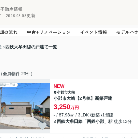
の不動産情報
2026.08.08更新
却の流れ
中古+リノベーション
イベント情報
モデルハ
西鉄大牟田線の戸建て一覧
産
（会員物件 23件）
新築一戸建
NEW
小郡市
大崎
小郡市大崎【2号棟】新築戸建
3,250
万円
- / 87.98㎡ / 3LDK /新築 /1階建
西鉄大牟田線
「
西鉄小郡
」駅 徒歩13分