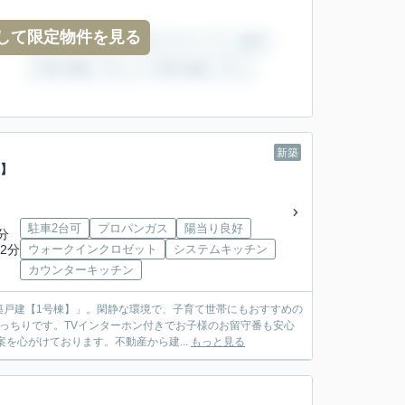
して限定物件を見る
新築
棟】
駐車2台可
プロパンガス
陽当り良好
分
2分
ウォークインクロゼット
システムキッチン
カウンターキッチン
築戸建【1号棟】」。閑静な環境で、子育て世帯にもおすすめの
ばっちりです。TVインターホン付きでお子様のお留守番も安心
を心がけております。不動産から建...
もっと見る