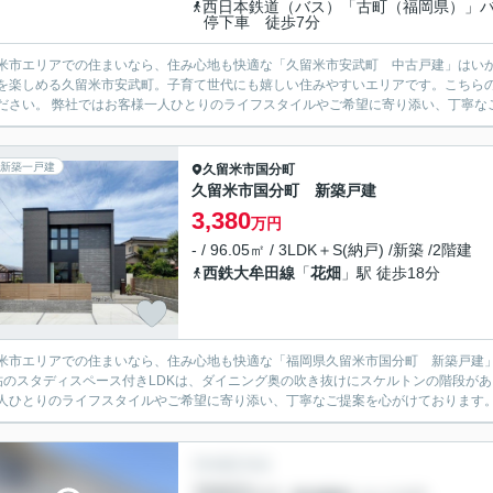
西日本鉄道（バス）「古町（福岡県）」
停下車 徒歩7分
米市エリアでの住まいなら、住み心地も快適な「久留米市安武町 中古戸建」はい
を楽しめる久留米市安武町。子育て世代にも嬉しい住みやすいエリアです。こちらの物
ださい。 弊社ではお客様一人ひとりのライフスタイルやご希望に寄り添い、丁寧なご
新築一戸建
久留米市
国分町
久留米市国分町 新築戸建
3,380
万円
- / 96.05㎡ / 3LDK＋S(納戸) /新築 /2階建
西鉄大牟田線
「
花畑
」駅 徒歩18分
米市エリアでの住まいなら、住み心地も快適な「福岡県久留米市国分町 新築戸建」
帖のスタディスペース付きLDKは、ダイニング奥の吹き抜けにスケルトンの階段が
人ひとりのライフスタイルやご希望に寄り添い、丁寧なご提案を心がけております。不