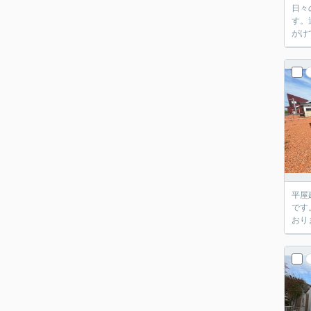
日々
す。追焚機
がけ
平屋
です。カース
おり