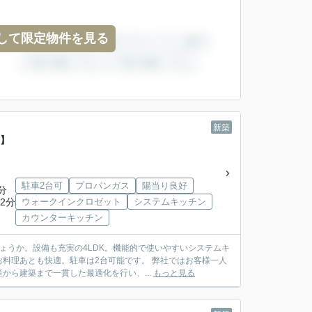
して限定物件を見る
新築
棟】
駐車2台可
プロパンガス
陽当り良好
分
2分
ウォークインクロゼット
システムキッチン
カウンターキッチン
ょうか。設備も充実の4LDK。機能的で使いやすいシステムキ
料理あとも快適。駐車は2台可能です。 弊社ではお客様一人
ら建築まで一貫した最適化を行い、...
もっと見る