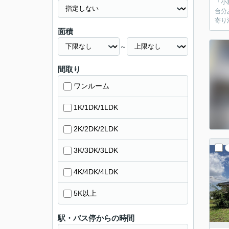
「小
台分
寄り
面積
～
間取り
ワンルーム
1K/1DK/1LDK
2K/2DK/2LDK
3K/3DK/3LDK
4K/4DK/4LDK
5K以上
駅・バス停からの時間