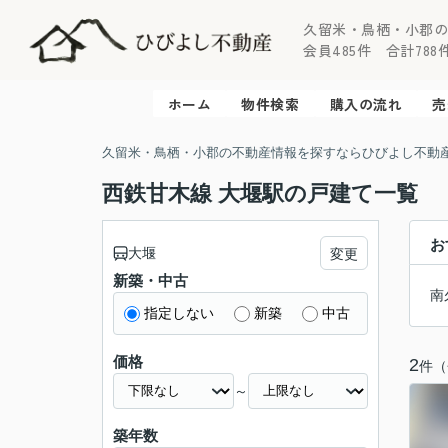
久留米・鳥栖・小郡
会員485件 合計788件 
ホーム
物件検索
購入の流れ
売
久留米・鳥栖・小郡の不動産情報を探すならひびよし不動
西鉄甘木線 大堰駅の戸建て一覧
お
大堰
変更
新築・中古
南
指定しない
新築
中古
価格
2
件（
～
築年数