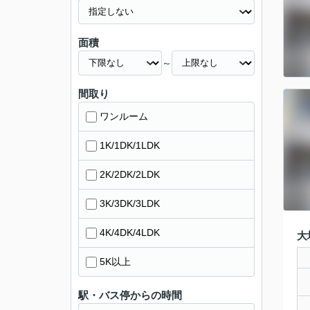
面積
～
間取り
ワンルーム
1K/1DK/1LDK
2K/2DK/2LDK
3K/3DK/3LDK
4K/4DK/4LDK
大
5K以上
駅・バス停からの時間