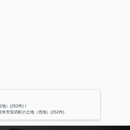
）(252件)
留米市安武町の土地（売地）(252件)