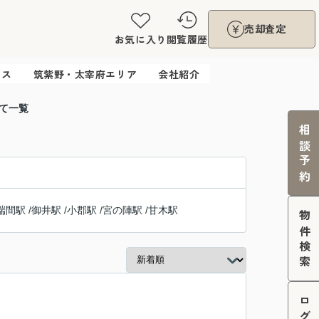
売却査定
お気に入り
閲覧履歴
ウス
筑紫野・太宰府エリア
会社紹介
て一覧
相談予約
端間駅
/
御井駅
/
小郡駅
/
宮の陣駅
/
甘木駅
物件検索