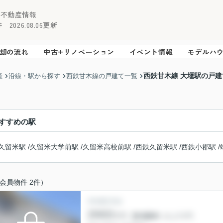
の不動産情報
2026.08.06更新
却の流れ
中古+リノベーション
イベント情報
モデルハ
西鉄甘木線 大堰駅の戸建
産
沿線・駅から探す
西鉄甘木線の戸建て一覧
すすめの駅
久留米駅
/
久留米大学前駅
/
久留米高校前駅
/
西鉄久留米駅
/
西鉄小郡駅
/
会員物件 2件）