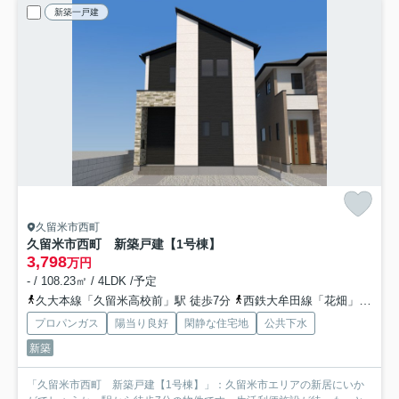
新築一戸建
久留米市西町
久留米市西町 新築戸建【1号棟】
3,798
万円
- / 108.23㎡ / 4LDK /予定
久大本線「久留米高校前」駅 徒歩7分
西鉄大牟田線「花畑」駅 徒歩12分
プロパンガス
陽当り良好
閑静な住宅地
公共下水
新築
「久留米市西町 新築戸建【1号棟】」：久留米市エリアの新居にいか