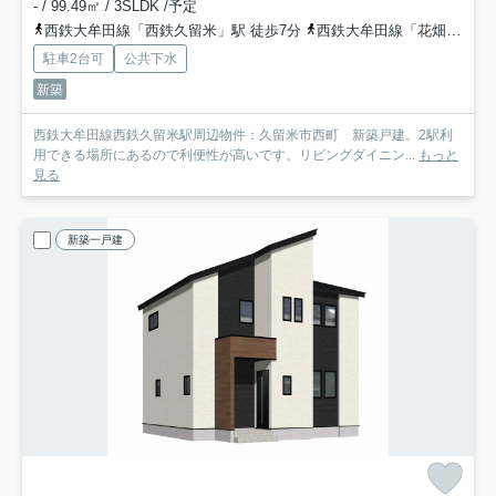
- / 99.49㎡ / 3SLDK /予定
西鉄大牟田線「西鉄久留米」駅 徒歩7分
西鉄大牟田線「花畑」駅 徒歩9分
駐車2台可
公共下水
新築
西鉄大牟田線西鉄久留米駅周辺物件：久留米市西町 新築戸建。2駅利
用できる場所にあるので利便性が高いです。リビングダイニン...
もっと
見る
新築一戸建