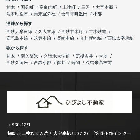
甘木
国分町
高良内町
上津町
三沢
大字本郷
荒木町荒木
美奈宜の杜
善導寺町飯田
小郡
沿線から探す
西鉄大牟田線
久大本線
西鉄甘木線
甘木鉄道
鹿児島本線
筑豊本線
長崎本線
九州新幹線
西鉄太宰府線
駅から探す
甘木
南久留米
久留米大学前
筑後吉井
大堰
西鉄久留米
西鉄小郡
御井
端間
久留米高校前
〒830-1221
福岡県三井郡大刀洗町大字高樋2407-27 （筑後小郡インター