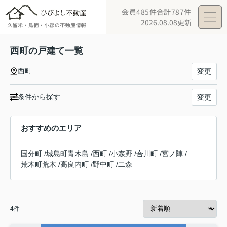
会員485件
合計787件
2026.08.08更新
西町の戸建て一覧
西町
変更
条件から探す
変更
おすすめのエリア
国分町
/
城島町青木島
/
西町
/
小森野
/
合川町
/
宮ノ陣
/
荒木町荒木
/
高良内町
/
野中町
/
二森
4
件