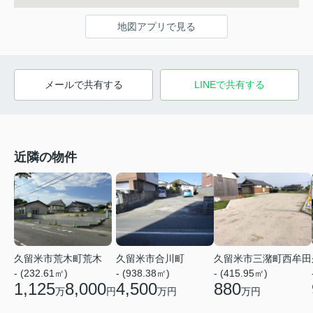
地図アプリで見る
メールで共有する
LINEで共有する
近隣の物件
久留米市荒木町荒木
久留米市合川町
久留米市三潴町西牟田
- (232.61㎡)
- (938.38㎡)
- (415.95㎡)
1,125
8,000
4,500
880
万
円
万円
万円