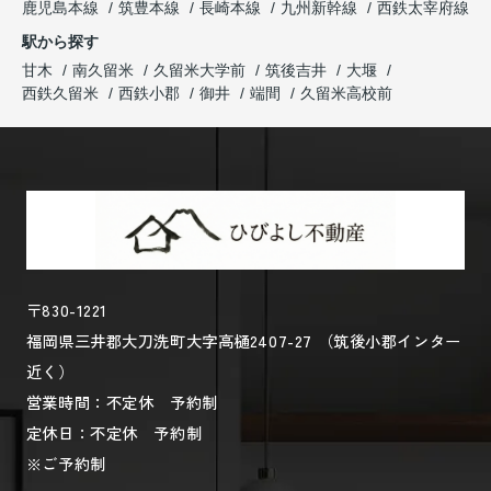
鹿児島本線
筑豊本線
長崎本線
九州新幹線
西鉄太宰府線
駅から探す
甘木
南久留米
久留米大学前
筑後吉井
大堰
西鉄久留米
西鉄小郡
御井
端間
久留米高校前
〒830-1221
福岡県三井郡大刀洗町大字高樋2407-27 （筑後小郡インター
近く）
営業時間：不定休 予約制
定休日：不定休 予約制
※ご予約制