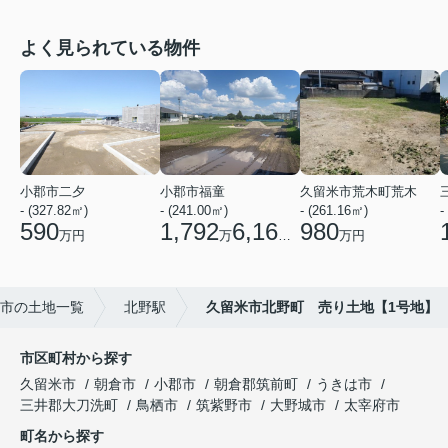
よく見られている物件
小郡市二夕
小郡市福童
久留米市荒木町荒木
- (327.82㎡)
- (241.00㎡)
- (261.16㎡)
-
590
1,792
6,160
980
万円
万
円
万円
市の土地一覧
北野駅
久留米市北野町 売り土地【1号地】
市区町村から探す
久留米市
朝倉市
小郡市
朝倉郡筑前町
うきは市
三井郡大刀洗町
鳥栖市
筑紫野市
大野城市
太宰府市
町名から探す