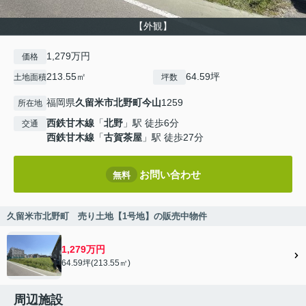
【外観】
1,279万円
価格
213.55㎡
64.59坪
土地面積
坪数
福岡県
久留米市
北野町今山
1259
所在地
西鉄甘木線
「
北野
」駅 徒歩6分
交通
西鉄甘木線
「
古賀茶屋
」駅 徒歩27分
お問い合わせ
無料
久留米市北野町 売り土地【1号地】の販売中物件
1,279万円
64.59坪(213.55㎡)
周辺施設