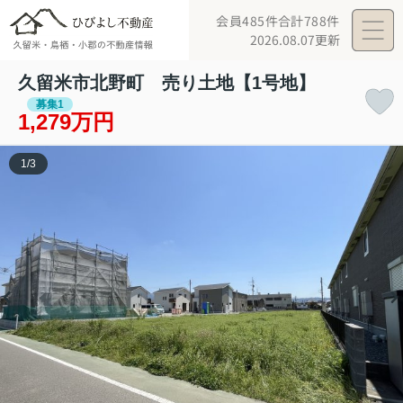
会員485件
合計788件
2026.08.07更新
久留米市北野町 売り土地【1号地】
募集1
1,279万円
1
/
3