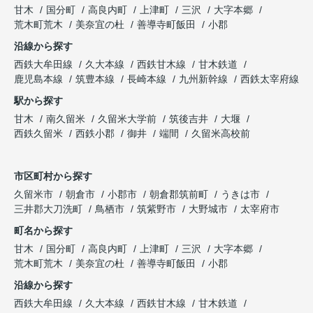
甘木
国分町
高良内町
上津町
三沢
大字本郷
荒木町荒木
美奈宜の杜
善導寺町飯田
小郡
沿線から探す
西鉄大牟田線
久大本線
西鉄甘木線
甘木鉄道
鹿児島本線
筑豊本線
長崎本線
九州新幹線
西鉄太宰府線
駅から探す
甘木
南久留米
久留米大学前
筑後吉井
大堰
西鉄久留米
西鉄小郡
御井
端間
久留米高校前
市区町村から探す
久留米市
朝倉市
小郡市
朝倉郡筑前町
うきは市
三井郡大刀洗町
鳥栖市
筑紫野市
大野城市
太宰府市
町名から探す
甘木
国分町
高良内町
上津町
三沢
大字本郷
荒木町荒木
美奈宜の杜
善導寺町飯田
小郡
沿線から探す
西鉄大牟田線
久大本線
西鉄甘木線
甘木鉄道