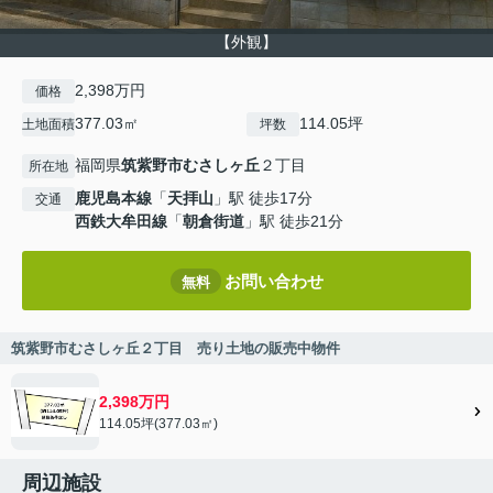
【外観】
2,398万円
価格
377.03㎡
114.05坪
土地面積
坪数
福岡県
筑紫野市
むさしヶ丘
２丁目
所在地
鹿児島本線
「
天拝山
」駅 徒歩17分
交通
西鉄大牟田線
「
朝倉街道
」駅 徒歩21分
お問い合わせ
無料
筑紫野市むさしヶ丘２丁目 売り土地の販売中物件
2,398万円
114.05坪(377.03㎡)
周辺施設