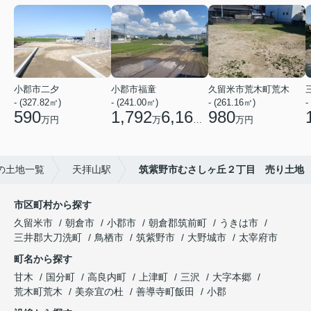
小郡市二夕
小郡市福童
久留米市荒木町荒木
- (327.82㎡)
- (241.00㎡)
- (261.16㎡)
-
590
1,792
6,160
980
万円
万
円
万円
の土地一覧
天拝山駅
筑紫野市むさしヶ丘２丁目 売り土地
市区町村から探す
久留米市
朝倉市
小郡市
朝倉郡筑前町
うきは市
三井郡大刀洗町
鳥栖市
筑紫野市
大野城市
太宰府市
町名から探す
甘木
国分町
高良内町
上津町
三沢
大字本郷
荒木町荒木
美奈宜の杜
善導寺町飯田
小郡