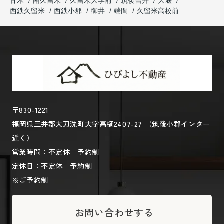
甘木
南久留米
久留米大学前
筑後吉井
大堰
西鉄久留米
西鉄小郡
御井
端間
久留米高校前
〒830-1221
福岡県三井郡大刀洗町大字高樋2407-27 （筑後小郡インター
近く）
営業時間：不定休 予約制
定休日：不定休 予約制
※ご予約制
お問い合わせする