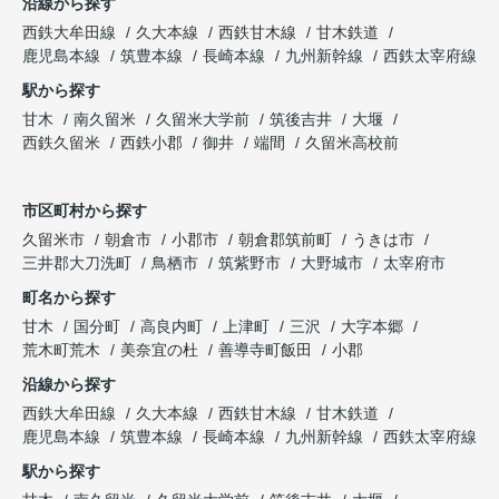
沿線から探す
西鉄大牟田線
久大本線
西鉄甘木線
甘木鉄道
鹿児島本線
筑豊本線
長崎本線
九州新幹線
西鉄太宰府線
駅から探す
甘木
南久留米
久留米大学前
筑後吉井
大堰
西鉄久留米
西鉄小郡
御井
端間
久留米高校前
市区町村から探す
久留米市
朝倉市
小郡市
朝倉郡筑前町
うきは市
三井郡大刀洗町
鳥栖市
筑紫野市
大野城市
太宰府市
町名から探す
甘木
国分町
高良内町
上津町
三沢
大字本郷
荒木町荒木
美奈宜の杜
善導寺町飯田
小郡
沿線から探す
西鉄大牟田線
久大本線
西鉄甘木線
甘木鉄道
鹿児島本線
筑豊本線
長崎本線
九州新幹線
西鉄太宰府線
駅から探す