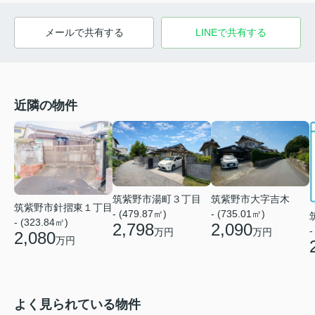
メールで共有する
LINEで共有する
近隣の物件
筑紫野市湯町３丁目
筑紫野市大字吉木
筑紫野市針摺東１丁目
- (479.87㎡)
- (735.01㎡)
- (323.84㎡)
2,798
2,090
-
万円
万円
2,080
万円
よく見られている物件