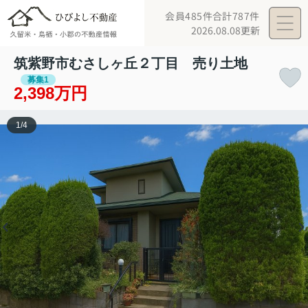
会員485件
合計787件
2026.08.08更新
筑紫野市むさしヶ丘２丁目 売り土地
募集1
2,398万円
1
/
4