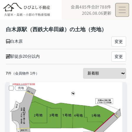
会員485件
合計788件
2026.08.06更新
白木原駅（西鉄大牟田線）の土地（売地）
白木原
変更
駅徒歩20分以内
変更
7
件（会員物件 1件）
売地