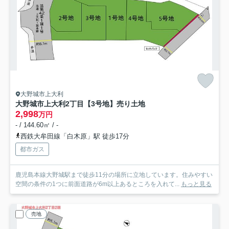
大野城市上大利
大野城市上大利2丁目【3号地】売り土地
2,998
万円
- / 144.60㎡ / -
西鉄大牟田線「白木原」駅 徒歩17分
都市ガス
鹿児島本線大野城駅まで徒歩11分の場所に立地しています。住みやすい
空間の条件の1つに前面道路が6m以上あるところを入れて...
もっと見る
売地