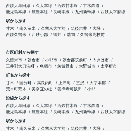
西鉄大牟田線
久大本線
西鉄甘木線
甘木鉄道
鹿児島本線
筑豊本線
長崎本線
九州新幹線
西鉄太宰府線
駅から探す
甘木
南久留米
久留米大学前
筑後吉井
大堰
西鉄久留米
西鉄小郡
御井
端間
久留米高校前
市区町村から探す
久留米市
朝倉市
小郡市
朝倉郡筑前町
うきは市
三井郡大刀洗町
鳥栖市
筑紫野市
大野城市
太宰府市
町名から探す
甘木
国分町
高良内町
上津町
三沢
大字本郷
荒木町荒木
美奈宜の杜
善導寺町飯田
小郡
沿線から探す
西鉄大牟田線
久大本線
西鉄甘木線
甘木鉄道
鹿児島本線
筑豊本線
長崎本線
九州新幹線
西鉄太宰府線
駅から探す
甘木
南久留米
久留米大学前
筑後吉井
大堰