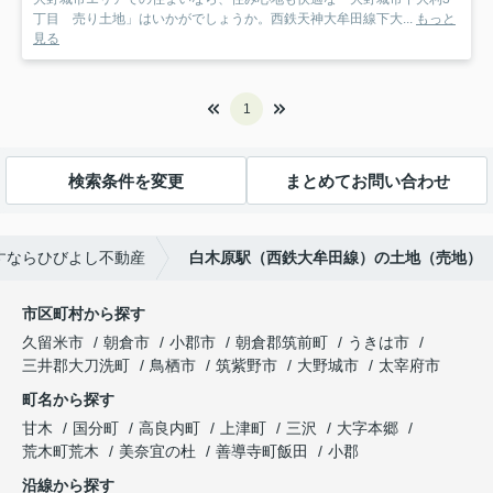
丁目 売り土地」はいかがでしょうか。西鉄天神大牟田線下大...
もっと
見る
1
検索条件を変更
まとめてお問い合わせ
すならひびよし不動産
白木原駅（西鉄大牟田線）の土地（売地）
市区町村から探す
久留米市
朝倉市
小郡市
朝倉郡筑前町
うきは市
三井郡大刀洗町
鳥栖市
筑紫野市
大野城市
太宰府市
町名から探す
甘木
国分町
高良内町
上津町
三沢
大字本郷
荒木町荒木
美奈宜の杜
善導寺町飯田
小郡
沿線から探す