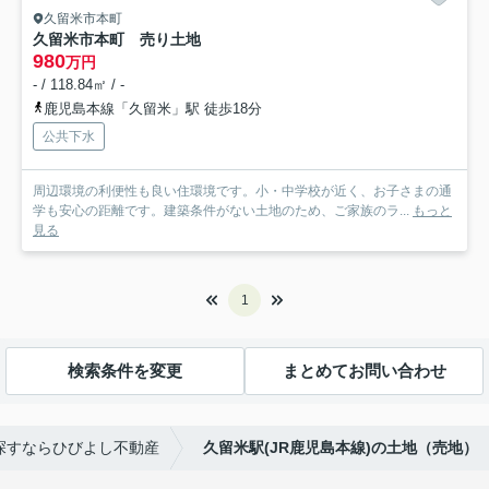
久留米市本町
久留米市本町 売り土地
980
万円
- / 118.84㎡ / -
鹿児島本線「久留米」駅 徒歩18分
公共下水
周辺環境の利便性も良い住環境です。小・中学校が近く、お子さまの通
学も安心の距離です。建築条件がない土地のため、ご家族のラ...
もっと
見る
1
検索条件を変更
まとめてお問い合わせ
探すならひびよし不動産
久留米駅(JR鹿児島本線)の土地（売地）