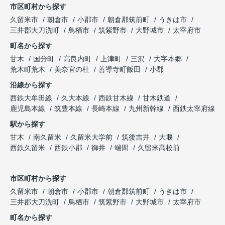
市区町村から探す
久留米市
朝倉市
小郡市
朝倉郡筑前町
うきは市
三井郡大刀洗町
鳥栖市
筑紫野市
大野城市
太宰府市
町名から探す
甘木
国分町
高良内町
上津町
三沢
大字本郷
荒木町荒木
美奈宜の杜
善導寺町飯田
小郡
沿線から探す
西鉄大牟田線
久大本線
西鉄甘木線
甘木鉄道
鹿児島本線
筑豊本線
長崎本線
九州新幹線
西鉄太宰府線
駅から探す
甘木
南久留米
久留米大学前
筑後吉井
大堰
西鉄久留米
西鉄小郡
御井
端間
久留米高校前
市区町村から探す
久留米市
朝倉市
小郡市
朝倉郡筑前町
うきは市
三井郡大刀洗町
鳥栖市
筑紫野市
大野城市
太宰府市
町名から探す