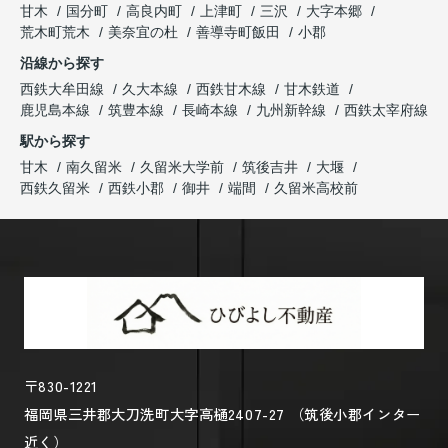
甘木
国分町
高良内町
上津町
三沢
大字本郷
荒木町荒木
美奈宜の杜
善導寺町飯田
小郡
沿線から探す
西鉄大牟田線
久大本線
西鉄甘木線
甘木鉄道
鹿児島本線
筑豊本線
長崎本線
九州新幹線
西鉄太宰府線
駅から探す
甘木
南久留米
久留米大学前
筑後吉井
大堰
西鉄久留米
西鉄小郡
御井
端間
久留米高校前
〒830-1221
福岡県三井郡大刀洗町大字高樋2407-27 （筑後小郡インター
近く）