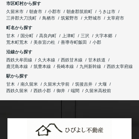
市区町村から探す
久留米市
朝倉市
小郡市
朝倉郡筑前町
うきは市
三井郡大刀洗町
鳥栖市
筑紫野市
大野城市
太宰府市
町名から探す
甘木
国分町
高良内町
上津町
三沢
大字本郷
荒木町荒木
美奈宜の杜
善導寺町飯田
小郡
沿線から探す
西鉄大牟田線
久大本線
西鉄甘木線
甘木鉄道
鹿児島本線
筑豊本線
長崎本線
九州新幹線
西鉄太宰府線
駅から探す
甘木
南久留米
久留米大学前
筑後吉井
大堰
西鉄久留米
西鉄小郡
御井
端間
久留米高校前