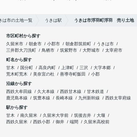
きは市の土地一覧
うきは駅
うきは市浮羽町浮羽 売り土地
市区町村から探す
久留米市
朝倉市
小郡市
朝倉郡筑前町
うきは市
三井郡大刀洗町
鳥栖市
筑紫野市
大野城市
太宰府市
町名から探す
甘木
国分町
高良内町
上津町
三沢
大字本郷
荒木町荒木
美奈宜の杜
善導寺町飯田
小郡
沿線から探す
西鉄大牟田線
久大本線
西鉄甘木線
甘木鉄道
鹿児島本線
筑豊本線
長崎本線
九州新幹線
西鉄太宰府線
駅から探す
甘木
南久留米
久留米大学前
筑後吉井
大堰
西鉄久留米
西鉄小郡
御井
端間
久留米高校前