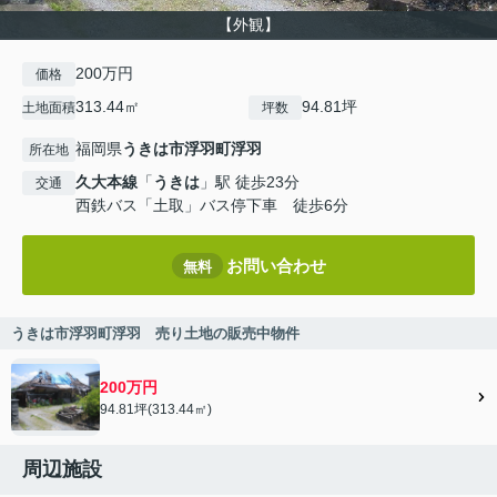
【外観】
200万円
価格
313.44㎡
94.81坪
土地面積
坪数
福岡県
うきは市
浮羽町浮羽
所在地
久大本線
「
うきは
」駅 徒歩23分
交通
西鉄バス「土取」バス停下車 徒歩6分
お問い合わせ
無料
うきは市浮羽町浮羽 売り土地の販売中物件
200万円
94.81坪(313.44㎡)
周辺施設