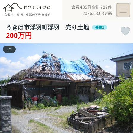
会員485件
合計787件
2026.08.08更新
うきは市浮羽町浮羽 売り土地
募集1
200万円
1
/
4