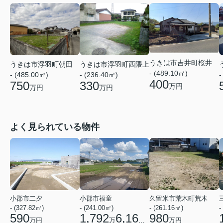
うきは市吉井町桜井
うきは市浮羽町朝田
うきは市浮羽町西隈上
- (489.10㎡)
- (485.00㎡)
- (236.40㎡)
-
400
750
330
万円
万円
万円
よく見られている物件
小郡市二夕
小郡市福童
久留米市荒木町荒木
- (327.82㎡)
- (241.00㎡)
- (261.16㎡)
-
590
1,792
6,160
980
万円
万
円
万円