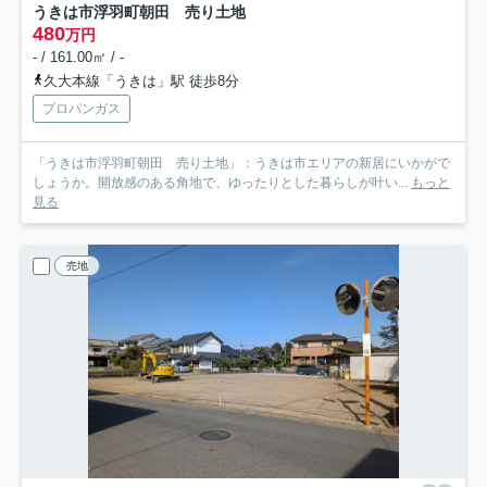
うきは市浮羽町朝田 売り土地
480
万円
- / 161.00㎡ / -
久大本線「うきは」駅 徒歩8分
プロパンガス
「うきは市浮羽町朝田 売り土地」：うきは市エリアの新居にいかがで
しょうか。開放感のある角地で、ゆったりとした暮らしが叶い...
もっと
見る
売地