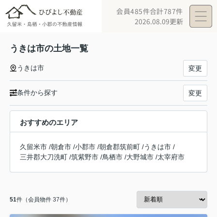
会員485件
合計787件
2026.08.09更新
うきは市の土地一覧
うきは市
変更
条件から探す
変更
おすすめのエリア
久留米市
/
朝倉市
/
小郡市
/
朝倉郡筑前町
/
うきは市
/
三井郡大刀洗町
/
筑紫野市
/
鳥栖市
/
大野城市
/
太宰府市
51
件（会員物件 37件）