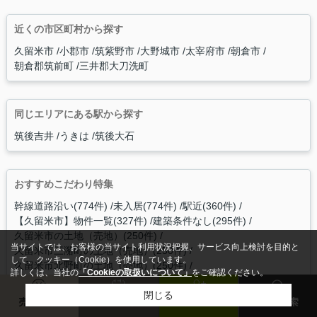
近くの市区町村から探す
久留米市
小郡市
筑紫野市
大野城市
太宰府市
朝倉市
朝倉郡筑前町
三井郡大刀洗町
同じエリアにある駅から探す
筑後吉井
うきは
筑後大石
おすすめこだわり特集
幹線道路沿い(774件)
未入居(774件)
駅近(360件)
【久留米市】物件一覧(327件)
建築条件なし(295件)
久留米市の土地（売地）(250件)
当サイトでは、お客様の当サイト利用状況把握、サービス向上検討を目的と
久留米市三潴町の土地（売地）(250件)
して、クッキー（Cookie）を使用しています。
久留米市北野町の土地（売地）(250件)
詳しくは、当社の
「Cookieの取扱いについて」
をご確認ください。
久留米市城島町の土地（売地）(250件)
閉じる
久留米市安武町の土地（売地）(250件)
売却査定
来店予約
会員登録
物件検索