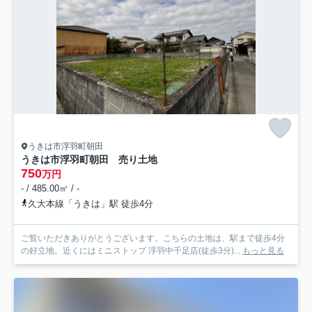
うきは市浮羽町朝田
うきは市浮羽町朝田 売り土地
750
万円
- / 485.00㎡ / -
久大本線「うきは」駅 徒歩4分
ご覧いただきありがとうございます。こちらの土地は、駅まで徒歩4分
の好立地。近くにはミニストップ 浮羽中千足店(徒歩3分)...
もっと見る