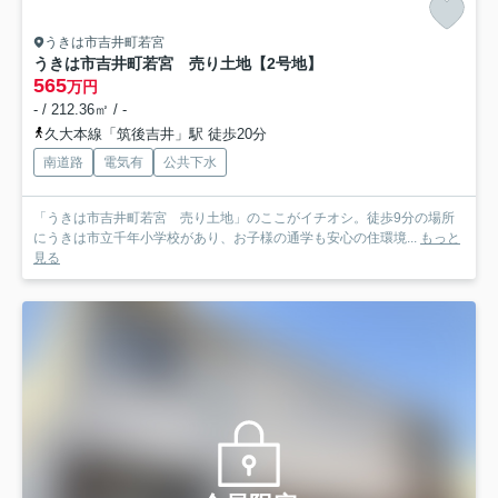
うきは市吉井町若宮
うきは市吉井町若宮 売り土地【2号地】
565
万円
- / 212.36㎡ / -
久大本線「筑後吉井」駅 徒歩20分
南道路
電気有
公共下水
「うきは市吉井町若宮 売り土地」のここがイチオシ。徒歩9分の場所
にうきは市立千年小学校があり、お子様の通学も安心の住環境...
もっと
見る