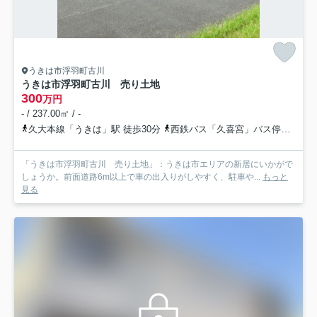
うきは市浮羽町古川
うきは市浮羽町古川 売り土地
300
万円
- / 237.00㎡ / -
久大本線「うきは」駅 徒歩30分
西鉄バス「久喜宮」バス停下車 徒歩50分
「うきは市浮羽町古川 売り土地」：うきは市エリアの新居にいかがで
しょうか。前面道路6m以上で車の出入りがしやすく、駐車や...
もっと
見る