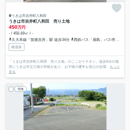
うきは市吉井町八和田
うきは市吉井町八和田 売り土地
450
万円
- / 456.69㎡ / -
久大本線「筑後吉井」駅 徒歩34分
西鉄バス「扇島」バス停下車 徒歩20分
南道路
「うきは市吉井町八和田 売り土地」のここがイチオシ。徒歩8分の場
所にうきは市立江南小学校があり、お子様の通学も安心の住環...
もっと
見る
売地