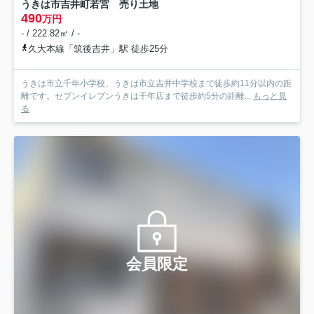
うきは市吉井町若宮 売り土地
490
万円
- / 222.82㎡ / -
久大本線「筑後吉井」駅 徒歩25分
うきは市立千年小学校、うきは市立吉井中学校まで徒歩約11分以内の距
離です。セブンイレブンうきは千年店まで徒歩約5分の距離...
もっと見
る
会員限定