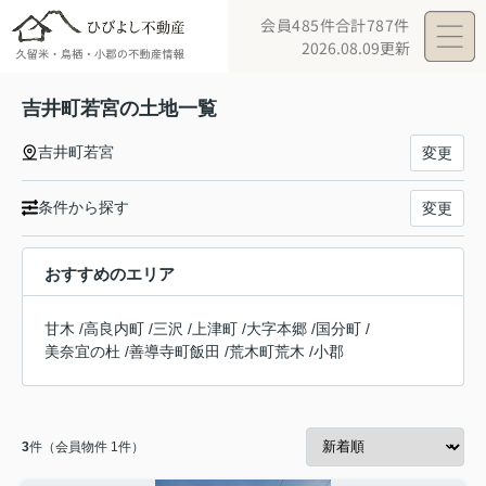
会員485件
合計787件
2026.08.09更新
吉井町若宮の土地一覧
吉井町若宮
変更
条件から探す
変更
おすすめのエリア
甘木
/
高良内町
/
三沢
/
上津町
/
大字本郷
/
国分町
/
美奈宜の杜
/
善導寺町飯田
/
荒木町荒木
/
小郡
3
件（会員物件 1件）