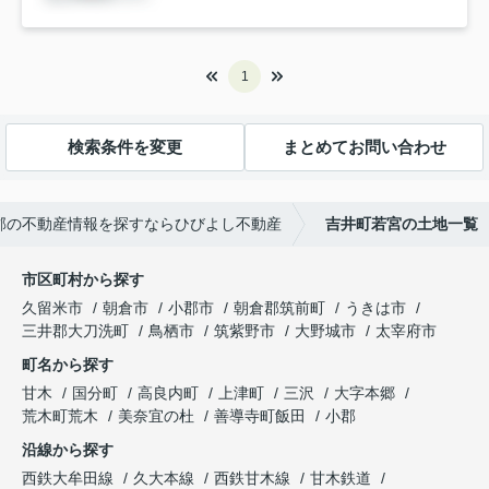
1
検索条件を変更
まとめてお問い合わせ
郡の不動産情報を探すならひびよし不動産
吉井町若宮の土地一覧
市区町村から探す
久留米市
朝倉市
小郡市
朝倉郡筑前町
うきは市
三井郡大刀洗町
鳥栖市
筑紫野市
大野城市
太宰府市
町名から探す
甘木
国分町
高良内町
上津町
三沢
大字本郷
荒木町荒木
美奈宜の杜
善導寺町飯田
小郡
沿線から探す
西鉄大牟田線
久大本線
西鉄甘木線
甘木鉄道