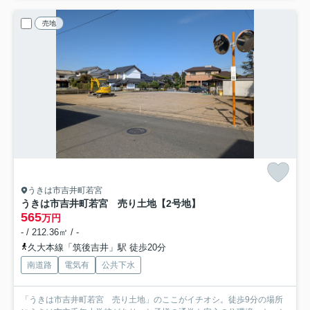
売地
うきは市吉井町若宮
うきは市吉井町若宮 売り土地【2号地】
565
万円
- / 212.36㎡ / -
久大本線「筑後吉井」駅 徒歩20分
南道路
電気有
公共下水
「うきは市吉井町若宮 売り土地」のここがイチオシ。徒歩9分の場所