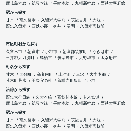
鹿児島本線
筑豊本線
長崎本線
九州新幹線
西鉄太宰府線
駅から探す
甘木
南久留米
久留米大学前
筑後吉井
大堰
西鉄久留米
西鉄小郡
御井
端間
久留米高校前
市区町村から探す
久留米市
朝倉市
小郡市
朝倉郡筑前町
うきは市
三井郡大刀洗町
鳥栖市
筑紫野市
大野城市
太宰府市
町名から探す
甘木
国分町
高良内町
上津町
三沢
大字本郷
荒木町荒木
美奈宜の杜
善導寺町飯田
小郡
沿線から探す
西鉄大牟田線
久大本線
西鉄甘木線
甘木鉄道
鹿児島本線
筑豊本線
長崎本線
九州新幹線
西鉄太宰府線
駅から探す
甘木
南久留米
久留米大学前
筑後吉井
大堰
西鉄久留米
西鉄小郡
御井
端間
久留米高校前