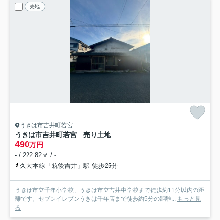
売地
うきは市吉井町若宮
うきは市吉井町若宮 売り土地
490
万円
- / 222.82㎡ / -
久大本線「筑後吉井」駅 徒歩25分
うきは市立千年小学校、うきは市立吉井中学校まで徒歩約11分以内の距
離です。セブンイレブンうきは千年店まで徒歩約5分の距離...
もっと見
る