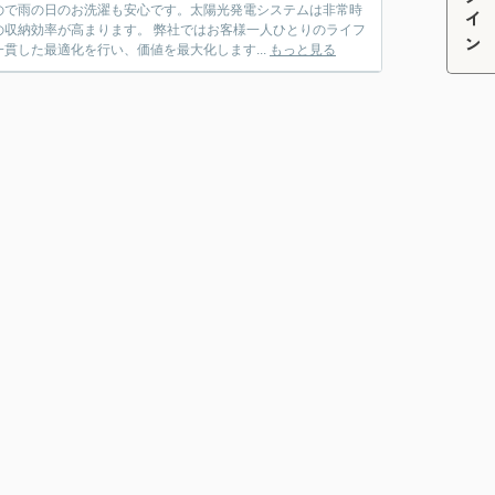
ログイン
ので雨の日のお洗濯も安心です。太陽光発電システムは非常時
収納効率が高まります。 弊社ではお客様一人ひとりのライフ
貫した最適化を行い、価値を最大化します...
もっと見る