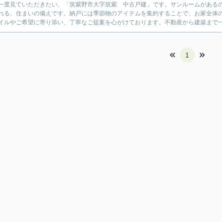
一度見ていただきたい、「筑紫野市大字筑紫 中古戸建」です。サンルームがある
れる、住まいの備えです。納戸には季節物のアイテムを集約することで、お家全体の
イルやご希望に寄り添い、丁寧なご提案を心がけております。不動産から建築まで一
1