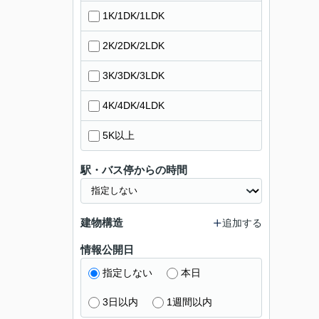
1K/1DK/1LDK
2K/2DK/2LDK
3K/3DK/3LDK
4K/4DK/4LDK
5K以上
駅・バス停からの時間
建物構造
追加する
情報公開日
指定しない
本日
3日以内
1週間以内