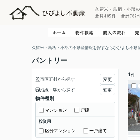
久留米・鳥栖・小郡
会員485件 合計787件 
ホーム
物件検索
購入の流れ
売
久留米・鳥栖・小郡の不動産情報を探すならひびよし不動
パントリー
1
件
市区町村から探す
変更
沿線・駅から探す
変更
物件種別
マンション
戸建
投資用
区分マンション
一戸建て