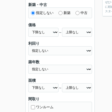
ぜひ
新築・中古
に頼
スタ
指定しない
新築
中古
価格
～
利回り
築年数
面積
～
間取り
ワンルーム