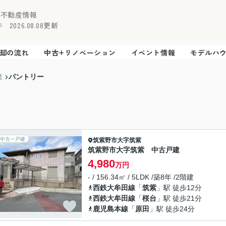
の不動産情報
2026.08.08更新
却の流れ
中古+リノベーション
イベント情報
モデルハ
パントリー
産
中古一戸建
筑紫野市
大字筑紫
筑紫野市大字筑紫 中古戸建
4,980
万円
- / 156.34㎡ / 5LDK /築8年 /2階建
西鉄大牟田線
「
筑紫
」駅 徒歩12分
西鉄大牟田線
「
桜台
」駅 徒歩21分
鹿児島本線
「
原田
」駅 徒歩24分