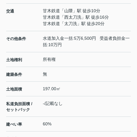
甘木鉄道
「
山隈
」駅 徒歩10分
交通
甘木鉄道
「
西太刀洗
」駅 徒歩16分
甘木鉄道
「
太刀洗
」駅 徒歩20分
水道加入金一括:5万6,500円 受益者負担金一
その他条件
括:10万円
所有権
土地権利
無
建築条件
197.00㎡
土地面積
-/記載なし
私道負担面積 /
セットバック
60%
建ぺい率