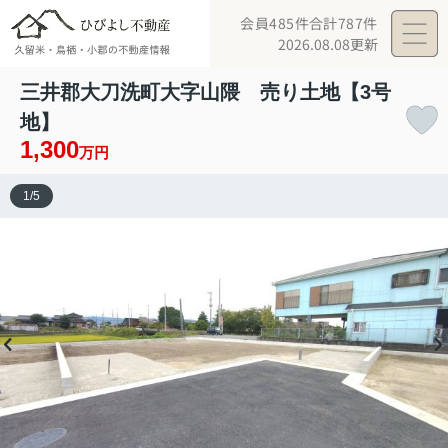
会員485件
合計787件
2026.08.08更新
三井郡大刀洗町大字山隈 売り土地【3号
地】
1,300
万円
1
/
5