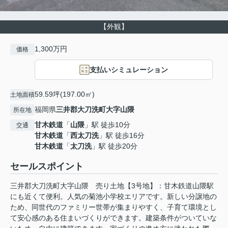
【外観】
1,300万円
価格
支払いシミュレーション
59.59坪(197.00㎡)
土地面積
福岡県
三井郡大刀洗町
大字山隈
所在地
甘木鉄道
「
山隈
」駅 徒歩10分
交通
甘木鉄道
「
西太刀洗
」駅 徒歩16分
甘木鉄道
「
太刀洗
」駅 徒歩20分
セールスポイント
三井郡大刀洗町大字山隈 売り土地【3号地】：甘木鉄道山隈駅
にも近くて便利。人気の菊池小学校エリアです。新しい分譲地の
ため、同世代のファミリー世帯が集まりやすく、子育て環境とし
て安心感のある住まいづくりができます。建築条件がついていな