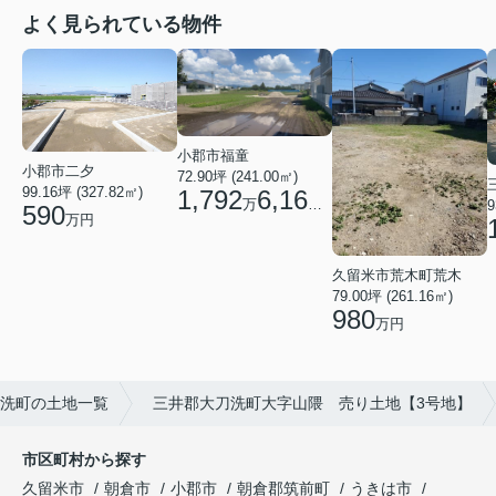
よく見られている物件
小郡市福童
小郡市二夕
72.90坪 (241.00㎡)
99.16坪 (327.82㎡)
1,792
6,160
万
円
9
590
万円
久留米市荒木町荒木
79.00坪 (261.16㎡)
980
万円
洗町の土地一覧
三井郡大刀洗町大字山隈 売り土地【3号地】
市区町村から探す
久留米市
朝倉市
小郡市
朝倉郡筑前町
うきは市