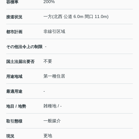
200%
容積率
一方(北西 公道 6.0m 間口 11.0m)
接道状況
非線引区域
都市計画
-
その他法令上の制限
不要
国土法届出要否
第一種住居
用途地域
-
最適用途
雑種地 / -
地目 / 地勢
一般媒介
取引態様
更地
現況