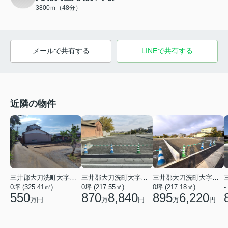
3800ｍ（48分）
メールで共有する
LINEで共有する
近隣の物件
三井郡大刀洗町大字守部
三井郡大刀洗町大字本郷
三井郡大刀洗町大字本郷
0坪 (325.41㎡)
0坪 (217.55㎡)
0坪 (217.18㎡)
-
550
870
8,840
895
6,220
万円
万
円
万
円