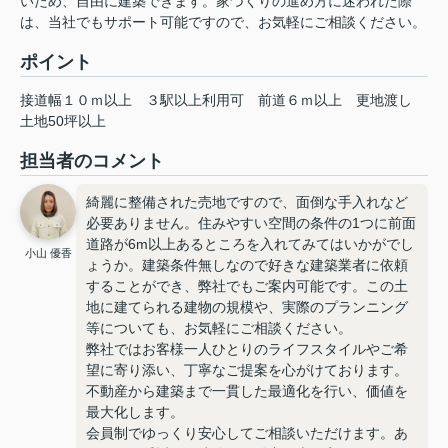
いため、自由に建築できます。家づくりの進め方に迷われた際
は、当社でもサポート可能ですので、お気軽にご相談ください。
ポイント
接道幅１０ｍ以上
３駅以上利用可
前道６ｍ以上
更地渡し
土地50坪以上
担当者のコメント
綺麗に整備された売地ですので、面倒な手入れなど
必要ありません。住みやすい空間の条件の1つに前面
道路が6m以上あるところを入れてみてはいかがでし
小山 優香
ょうか。建築条件無しなので好きな建築業者に依頼
することができ、弊社でもご案内可能です。この土
地に建てられる建物の規模や、実際のプランニング
等についても、お気軽にご相談ください。
弊社ではお客様一人ひとりのライフスタイルやご希
望に寄り添い、丁寧なご提案を心がけております。
不動産から建築まで一貫した最適化を行い、価値を
最大化します。
会員制でゆっくり安心してご相談いただけます。あ