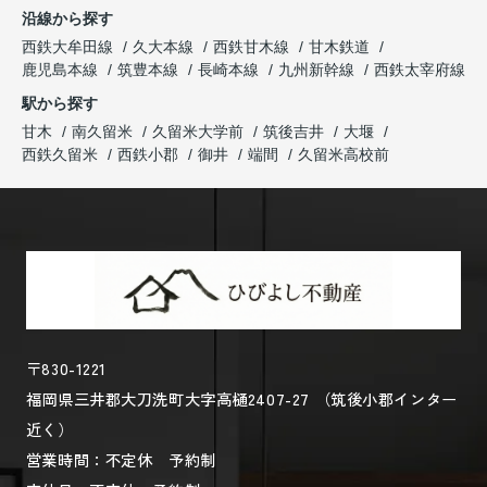
沿線から探す
西鉄大牟田線
久大本線
西鉄甘木線
甘木鉄道
鹿児島本線
筑豊本線
長崎本線
九州新幹線
西鉄太宰府線
駅から探す
甘木
南久留米
久留米大学前
筑後吉井
大堰
西鉄久留米
西鉄小郡
御井
端間
久留米高校前
〒830-1221
福岡県三井郡大刀洗町大字高樋2407-27 （筑後小郡インター
近く）
営業時間：不定休 予約制