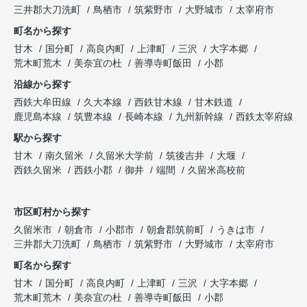
三井郡大刀洗町
鳥栖市
筑紫野市
大野城市
太宰府市
町名から探す
甘木
国分町
高良内町
上津町
三沢
大字本郷
荒木町荒木
美奈宜の杜
善導寺町飯田
小郡
沿線から探す
西鉄大牟田線
久大本線
西鉄甘木線
甘木鉄道
鹿児島本線
筑豊本線
長崎本線
九州新幹線
西鉄太宰府線
駅から探す
甘木
南久留米
久留米大学前
筑後吉井
大堰
西鉄久留米
西鉄小郡
御井
端間
久留米高校前
市区町村から探す
久留米市
朝倉市
小郡市
朝倉郡筑前町
うきは市
三井郡大刀洗町
鳥栖市
筑紫野市
大野城市
太宰府市
町名から探す
甘木
国分町
高良内町
上津町
三沢
大字本郷
荒木町荒木
美奈宜の杜
善導寺町飯田
小郡