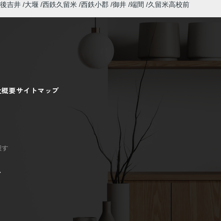
後吉井
大堰
西鉄久留米
西鉄小郡
御井
端間
久留米高校前
社概要
サイトマップ
探す
ン