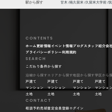
駅から探す
甘木
南久留米
久留米大学前
筑
CONTENTS
ホーム
更新情報
イベント情報
ブログ
スタッフ紹介
会
プライバシーポリシー
利用規約
SEARCH
こだわり条件から探す
沿線から探す
エリアから探す
地図から探す
学区から
戸建て
戸建て
戸建て
戸建て
マンション
マンション
マンション
マンショ
土地
土地
土地
土地
CONTACT
相談予約
売却査定
会員登録
ログイン