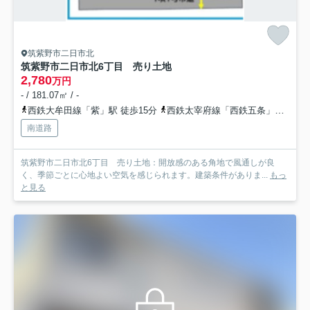
筑紫野市二日市北
筑紫野市二日市北6丁目 売り土地
2,780
万円
- / 181.07㎡ / -
西鉄大牟田線「紫」駅 徒歩15分
西鉄太宰府線「西鉄五条」駅 徒歩21分
南道路
筑紫野市二日市北6丁目 売り土地：開放感のある角地で風通しが良
く、季節ごとに心地よい空気を感じられます。建築条件がありま...
もっ
と見る