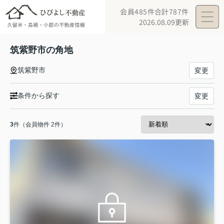
会員485件
合計787件
2026.08.09更新
筑紫野市の角地
筑紫野市
変更
条件から探す
変更
3
件（会員物件 2件）