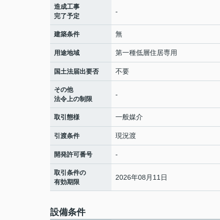
造成工事
-
完了予定
無
建築条件
第一種低層住居専用
用途地域
不要
国土法届出要否
その他
-
法令上の制限
一般媒介
取引態様
現況渡
引渡条件
-
開発許可番号
取引条件の
2026年08月11日
有効期限
設備条件