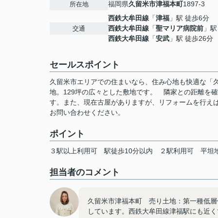
福岡県
久留米市
津福本町
1897-3
所在地
西鉄大牟田線
「
津福
」駅 徒歩6分
西鉄大牟田線
「
聖マリア病院前
」駅
交通
西鉄大牟田線
「
安武
」駅 徒歩26分
セールスポイント
久留米市エリアでの住まいなら、住み心地も快適な「
地。129坪の広々とした敷地です。 隣家との距離を
す。また、現在古屋がありますが、リフォームを行え
お問い合わせください。
ポイント
３駅以上利用可
駅徒歩10分以内
２駅利用可
平坦
担当者のコメント
久留米市津福本町 売り土地：第一種低層
しています。西鉄大牟田線津福駅にも近く