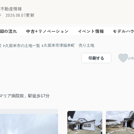
の不動産情報
2026.08.07更新
却の流れ
中古+リノベーション
イベント情報
モデルハ
久留米市津福本町 売り土地
産
久留米市の土地一覧
印刷する
お気
マリア病院前」駅徒歩17分