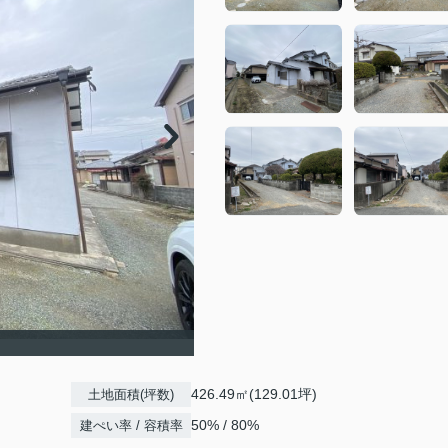
426.49㎡(129.01坪)
土地面積(坪数)
50% / 80%
建ぺい率 / 容積率