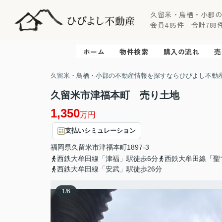
久留米・鳥栖・小郡
会員485件 合計788件 
ホーム
物件検索
購入の流れ
売
久留米・鳥栖・小郡の不動産情報を探すならひびよし不動
久留米市津福本町 売り土地
1,350
万円
支払いシミュレーション
福岡県
久留米市
津福本町
1897-3
西鉄大牟田線「津福」駅徒歩6分
西鉄大牟田線「聖
西鉄大牟田線「安武」駅徒歩26分
1
/
6