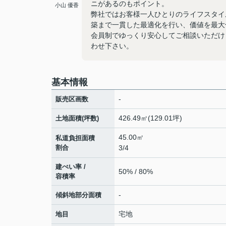
ニがあるのもポイント。
小山 優香
弊社ではお客様一人ひとりのライフスタイ
築まで一貫した最適化を行い、価値を最大
会員制でゆっくり安心してご相談いただけ
わせ下さい。
基本情報
-
販売区画数
426.49㎡(129.01坪)
土地面積(坪数)
45.00㎡
私道負担面積
割合
3/4
建ぺい率 /
50% / 80%
容積率
-
傾斜地部分面積
宅地
地目