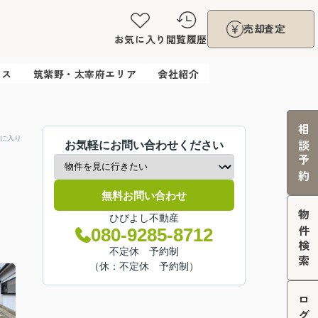
売却査定
お気に入り
閲覧履歴
ウス
筑紫野・太宰府エリア
会社紹介
相談予約
に入り
お気軽にお問い合わせください
無料お問い合わせ
物件検索
ひびよし不動産
080-9285-8712
不定休 予約制
（休：不定休 予約制）