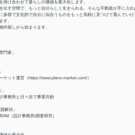
を掛け合わせて暮らしの価値を最大化します。
き出す空間で、もっと自分らしく生きられる。そんな不動産が手に入れ
に多様で文化的で自分に似合うものをもっと気軽に見つけて選んでいけ
ます。
物件探しから始まります。
専門家」
」
（https://www.plans-market.com/）
大」
計事務所と日々吉で事業共創
課題解決」
LAGRAM（設計事務所/調査研究）
価値を最大化