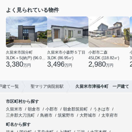
よく見られている物件
久留米市国分町
久留米市小森野５丁目
小郡市二森
3LDK＋S(納戸) (96.05㎡)
3LDK (86.95㎡)
4SLDK (118.82㎡)
3
3,380
3,496
2,980
万円
万円
万円
戸建て一覧
聖マリア病院前駅
久留米市津福今町 一戸建て
市区町村から探す
久留米市
朝倉市
小郡市
朝倉郡筑前町
うきは市
三井郡大刀洗町
鳥栖市
筑紫野市
大野城市
太宰府市
町名から探す
甘木
国分町
高良内町
上津町
三沢
大字本郷