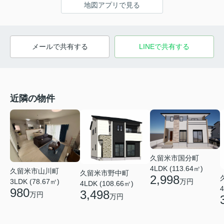
地図アプリで見る
メールで共有する
LINEで共有する
近隣の物件
久留米市国分町
4LDK (113.64㎡)
久留米市山川町
久留米市野中町
2,998
万円
3LDK (78.67㎡)
4LDK (108.66㎡)
4
980
3,498
万円
万円