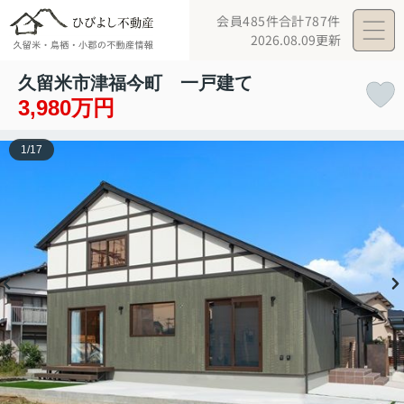
会員485件
合計787件
2026.08.09更新
久留米市津福今町 一戸建て
3,980万円
1
/
17