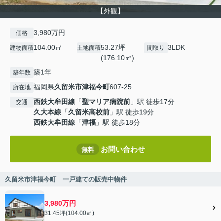
【外観】
3,980万円
価格
104.00㎡
53.27坪
3LDK
建物面積
土地面積
間取り
(176.10㎡)
築1年
築年数
福岡県
久留米市
津福今町
607-25
所在地
西鉄大牟田線
「
聖マリア病院前
」駅 徒歩17分
交通
久大本線
「
久留米高校前
」駅 徒歩19分
西鉄大牟田線
「
津福
」駅 徒歩18分
お問い合わせ
無料
久留米市津福今町 一戸建ての販売中物件
3,980万円
31.45坪(104.00㎡)