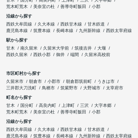
荒木町荒木
美奈宜の杜
善導寺町飯田
小郡
沿線から探す
西鉄大牟田線
久大本線
西鉄甘木線
甘木鉄道
鹿児島本線
筑豊本線
長崎本線
九州新幹線
西鉄太宰府線
駅から探す
甘木
南久留米
久留米大学前
筑後吉井
大堰
西鉄久留米
西鉄小郡
御井
端間
久留米高校前
市区町村から探す
久留米市
朝倉市
小郡市
朝倉郡筑前町
うきは市
三井郡大刀洗町
鳥栖市
筑紫野市
大野城市
太宰府市
町名から探す
甘木
国分町
高良内町
上津町
三沢
大字本郷
荒木町荒木
美奈宜の杜
善導寺町飯田
小郡
沿線から探す
西鉄大牟田線
久大本線
西鉄甘木線
甘木鉄道
鹿児島本線
筑豊本線
長崎本線
九州新幹線
西鉄太宰府線