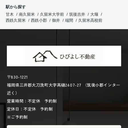
駅から探す
甘木
南久留米
久留米大学前
筑後吉井
大堰
西鉄久留米
西鉄小郡
御井
端間
久留米高校前
〒830-1221
福岡県三井郡大刀洗町大字高樋2407-27 （筑後小郡インター
近く）
営業時間：不定休 予約制
定休日：不定休 予約制
※ご予約制