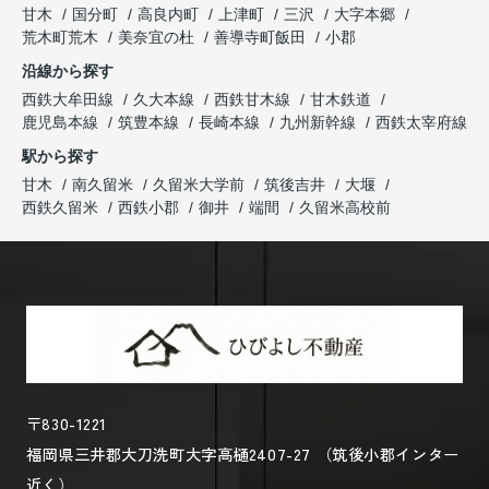
甘木
国分町
高良内町
上津町
三沢
大字本郷
荒木町荒木
美奈宜の杜
善導寺町飯田
小郡
沿線から探す
西鉄大牟田線
久大本線
西鉄甘木線
甘木鉄道
鹿児島本線
筑豊本線
長崎本線
九州新幹線
西鉄太宰府線
駅から探す
甘木
南久留米
久留米大学前
筑後吉井
大堰
西鉄久留米
西鉄小郡
御井
端間
久留米高校前
〒830-1221
福岡県三井郡大刀洗町大字高樋2407-27 （筑後小郡インター
近く）