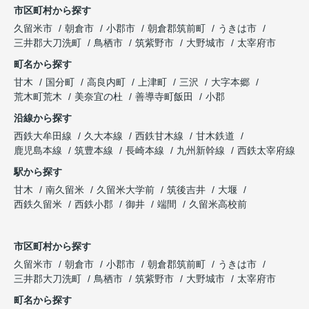
市区町村から探す
久留米市
朝倉市
小郡市
朝倉郡筑前町
うきは市
三井郡大刀洗町
鳥栖市
筑紫野市
大野城市
太宰府市
町名から探す
甘木
国分町
高良内町
上津町
三沢
大字本郷
荒木町荒木
美奈宜の杜
善導寺町飯田
小郡
沿線から探す
西鉄大牟田線
久大本線
西鉄甘木線
甘木鉄道
鹿児島本線
筑豊本線
長崎本線
九州新幹線
西鉄太宰府線
駅から探す
甘木
南久留米
久留米大学前
筑後吉井
大堰
西鉄久留米
西鉄小郡
御井
端間
久留米高校前
市区町村から探す
久留米市
朝倉市
小郡市
朝倉郡筑前町
うきは市
三井郡大刀洗町
鳥栖市
筑紫野市
大野城市
太宰府市
町名から探す