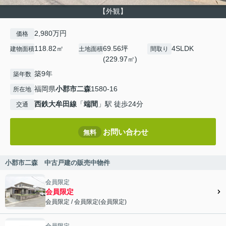
【外観】
2,980万円
価格
118.82㎡
69.56坪
4SLDK
建物面積
土地面積
間取り
(229.97㎡)
築9年
築年数
福岡県
小郡市
二森
1580-16
所在地
西鉄大牟田線
「
端間
」駅 徒歩24分
交通
お問い合わせ
無料
小郡市二森 中古戸建の販売中物件
会員限定
会員限定
会員限定
/
会員限定
(
会員限定
)
会員限定">
会員限定