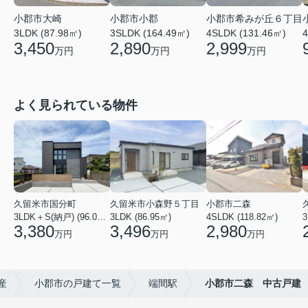
小郡市大崎
小郡市希みが丘６丁目
小郡市小郡
3LDK (87.98㎡)
4SLDK (131.46㎡)
4
3SLDK (164.49㎡)
3,450
2,999
2,890
万円
万円
万円
よく見られている物件
久留米市国分町
久留米市小森野５丁目
小郡市二森
3LDK＋S(納戸) (96.05㎡)
3LDK (86.95㎡)
4SLDK (118.82㎡)
3
3,380
3,496
2,980
万円
万円
万円
産
小郡市の戸建て一覧
端間駅
小郡市二森 中古戸建