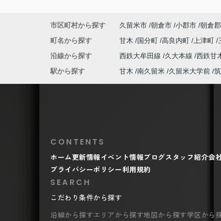
市区町村から探す
久留米市
朝倉市
小郡市
朝倉郡
町名から探す
甘木
国分町
高良内町
上津町
沿線から探す
西鉄大牟田線
久大本線
西鉄甘
駅から探す
甘木
南久留米
久留米大学前
筑
CONTENTS
ホーム
更新情報
イベント情報
ブログ
スタッフ紹介
会
プライバシーポリシー
利用規約
SEARCH
こだわり条件から探す
沿線から探す
エリアから探す
地図から探す
学区から