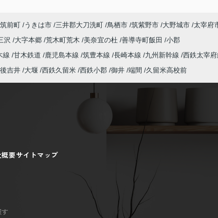
筑前町
うきは市
三井郡大刀洗町
鳥栖市
筑紫野市
大野城市
太宰府
三沢
大字本郷
荒木町荒木
美奈宜の杜
善導寺町飯田
小郡
木線
甘木鉄道
鹿児島本線
筑豊本線
長崎本線
九州新幹線
西鉄太宰府
後吉井
大堰
西鉄久留米
西鉄小郡
御井
端間
久留米高校前
社概要
サイトマップ
探す