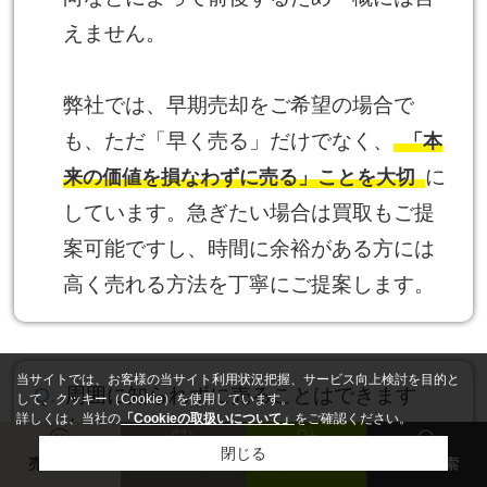
えません。
弊社では、早期売却をご希望の場合で
も、ただ「早く売る」だけでなく、
「本
に
来の価値を損なわずに売る」ことを大切
しています。急ぎたい場合は買取もご提
案可能ですし、時間に余裕がある方には
高く売れる方法を丁寧にご提案します。
当サイトでは、お客様の当サイト利用状況把握、サービス向上検討を目的と
周囲に知られずに売ることはできます
して、クッキー（Cookie）を使用しています。
詳しくは、当社の
「Cookieの取扱いについて」
をご確認ください。
か？
閉じる
売却査定
来店予約
会員登録
物件検索
はい、可能です。通常の売却活動ではネ