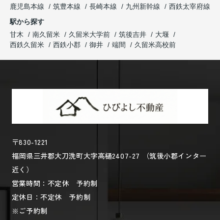
鹿児島本線
筑豊本線
長崎本線
九州新幹線
西鉄太宰府線
駅から探す
甘木
南久留米
久留米大学前
筑後吉井
大堰
西鉄久留米
西鉄小郡
御井
端間
久留米高校前
〒830-1221
福岡県三井郡大刀洗町大字高樋2407-27 （筑後小郡インター
近く）
営業時間：不定休 予約制
定休日：不定休 予約制
※ご予約制