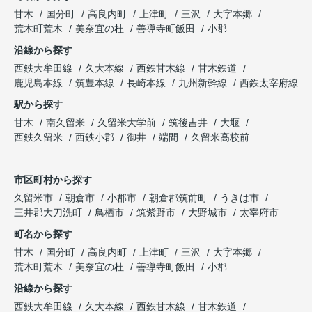
甘木
国分町
高良内町
上津町
三沢
大字本郷
荒木町荒木
美奈宜の杜
善導寺町飯田
小郡
沿線から探す
西鉄大牟田線
久大本線
西鉄甘木線
甘木鉄道
鹿児島本線
筑豊本線
長崎本線
九州新幹線
西鉄太宰府線
駅から探す
甘木
南久留米
久留米大学前
筑後吉井
大堰
西鉄久留米
西鉄小郡
御井
端間
久留米高校前
市区町村から探す
久留米市
朝倉市
小郡市
朝倉郡筑前町
うきは市
三井郡大刀洗町
鳥栖市
筑紫野市
大野城市
太宰府市
町名から探す
甘木
国分町
高良内町
上津町
三沢
大字本郷
荒木町荒木
美奈宜の杜
善導寺町飯田
小郡
沿線から探す
西鉄大牟田線
久大本線
西鉄甘木線
甘木鉄道