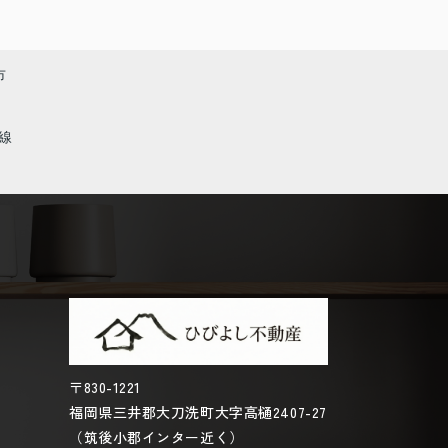
市
線
〒830-1221
福岡県三井郡大刀洗町大字高樋2407-27
（筑後小郡インター近く）