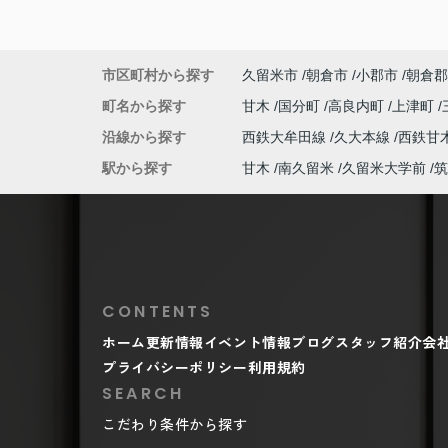
市区町村から探す
久留米市
朝倉市
小郡市
朝倉郡
町名から探す
甘木
国分町
高良内町
上津町
沿線から探す
西鉄大牟田線
久大本線
西鉄甘
駅から探す
甘木
南久留米
久留米大学前
筑
CONTENTS
ホーム
更新情報
イベント情報
ブログ
スタッフ紹介
会
プライバシーポリシー
利用規約
SEARCH
こだわり条件から探す