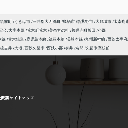
筑前町
うきは市
三井郡大刀洗町
鳥栖市
筑紫野市
大野城市
太宰府
三沢
大字本郷
荒木町荒木
美奈宜の杜
善導寺町飯田
小郡
木線
甘木鉄道
鹿児島本線
筑豊本線
長崎本線
九州新幹線
西鉄太宰府
後吉井
大堰
西鉄久留米
西鉄小郡
御井
端間
久留米高校前
社概要
サイトマップ