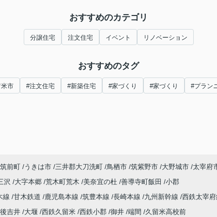
おすすめのカテゴリ
分譲住宅
注文住宅
イベント
リノベーション
おすすめのタグ
留米市
#注文住宅
#新築住宅
#家づくり
#家づくり
#プラン
筑前町
うきは市
三井郡大刀洗町
鳥栖市
筑紫野市
大野城市
太宰府
三沢
大字本郷
荒木町荒木
美奈宜の杜
善導寺町飯田
小郡
木線
甘木鉄道
鹿児島本線
筑豊本線
長崎本線
九州新幹線
西鉄太宰府
後吉井
大堰
西鉄久留米
西鉄小郡
御井
端間
久留米高校前