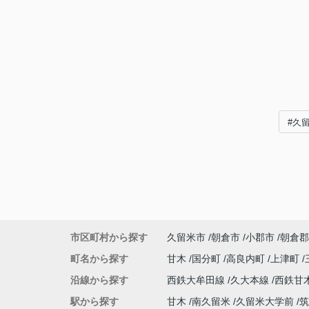
#久
市区町村から探す
久留米市
朝倉市
小郡市
朝倉郡
町名から探す
甘木
国分町
高良内町
上津町
沿線から探す
西鉄大牟田線
久大本線
西鉄甘
駅から探す
甘木
南久留米
久留米大学前
筑