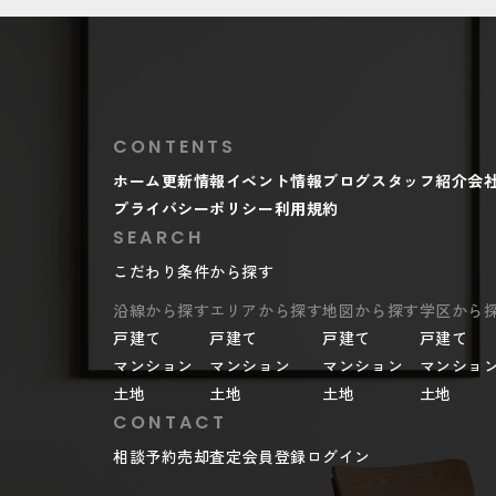
CONTENTS
ホーム
更新情報
イベント情報
ブログ
スタッフ紹介
会
プライバシーポリシー
利用規約
SEARCH
こだわり条件から探す
沿線から探す
エリアから探す
地図から探す
学区から
戸建て
戸建て
戸建て
戸建て
マンション
マンション
マンション
マンショ
土地
土地
土地
土地
CONTACT
相談予約
売却査定
会員登録
ログイン