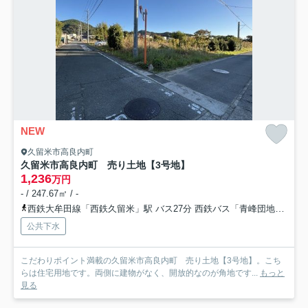
NEW
久留米市高良内町
久留米市高良内町 売り土地【3号地】
1,236
万円
- / 247.67㎡ / -
西鉄大牟田線「西鉄久留米」駅 バス27分 西鉄バス「青峰団地」 停歩4分
公共下水
こだわりポイント満載の久留米市高良内町 売り土地【3号地】。こち
らは住宅用地です。両側に建物がなく、開放的なのが角地です...
もっと
見る