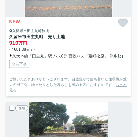
NEW
久留米市田主丸町秋成
久留米市田主丸町 売り土地
910
万円
- / 601.08㎡ / -
久大本線「田主丸」駅 バス6分 西鉄バス「蔵町松原」 停歩1分
公共下水
ご覧いただきありがとうございます。自然豊かで落ち着いた住環境が魅
力の田主丸。ゆったりとした暮らしを求める方におすすめです...
もっと
見る
売地