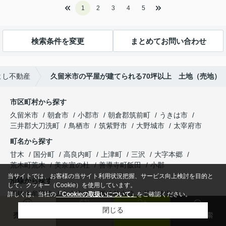
1
2
3
4
5
検索条件を変更
まとめてお問い合わせ
よし不動産
久留米市の平屋が建てられる70坪以上 土地（売地）
市区町村から探す
久留米市
朝倉市
小郡市
朝倉郡筑前町
うきは市
三井郡大刀洗町
鳥栖市
筑紫野市
大野城市
太宰府市
町名から探す
甘木
国分町
高良内町
上津町
三沢
大字本郷
荒木町荒木
美奈宜の杜
善導寺町飯田
小郡
当サイトでは、お客様の当サイト利用状況把握、サービス向上検討を目的と
沿線から探す
して、クッキー（Cookie）を使用しています。
西鉄大牟田線
久大本線
西鉄甘木線
甘木鉄道
詳しくは、当社の
「Cookieの取扱いについて」
をご確認ください。
鹿児島本線
筑豊本線
長崎本線
九州新幹線
西鉄太宰府線
閉じる
売却査定
来店予約
会員登録
物件検索
駅から探す