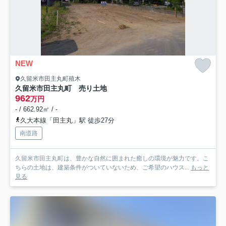
NEW
久留米市田主丸町殖木
久留米市田主丸町 売り土地
962
万円
- / 662.92㎡ / -
久大本線「田主丸」駅 徒歩27分
南道路
久留米市田主丸町は、豊かな自然に囲まれた癒しの環境が魅力です。こ
ちらの土地は、建築条件がついていないため、ご希望のハウス...
もっと
見る