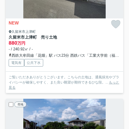
NEW
久留米市上津町
久留米市上津町 売り土地
880
万円
- / 240.92㎡ / -
西鉄大牟田線「花畑」駅 バス23分 西鉄バス「工業大学前（福岡県）」 停歩7分
電気有
公共下水
ご覧いただきありがとうございます。こちらの土地は、通風採光やプラ
イバシーが確保しやすく、また良い眺望が期待できるひな段。...
もっと
見る
売地