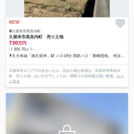
NEW
久留米市高良内町
久留米市高良内町 売り土地
730
万円
- / 300.70㎡ / -
久大本線「南久留米」駅 バス18分 西鉄バス「青峰団地」 停歩3分
久留米市エリアでの住まいなら、住み心地も快適な「久留米市高良内
町 売り土地」はいかがでしょうか。間取りの自由度が高い角地...
もっ
と見る