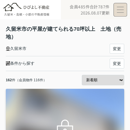
会員485件
合計787件
2026.08.07更新
久留米市の平屋が建てられる70坪以上 土地（売
地）
久留米市
変更
条件から探す
変更
162
件（会員物件 116件）