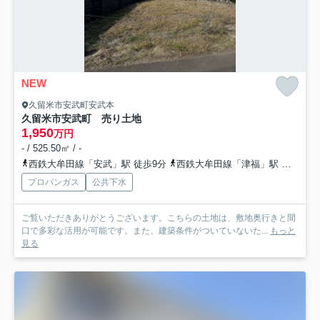
NEW
久留米市安武町安武本
久留米市安武町 売り土地
1,950
万円
- / 525.50㎡ / -
西鉄大牟田線「安武」駅 徒歩9分
西鉄大牟田線「津福」駅 徒歩14分
プロパンガス
公共下水
ご覧いただきありがとうございます。こちらの土地は、敷地奥行きと間
口で多彩な活用が可能です。また、建築条件がついていないた...
もっと
見る