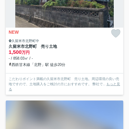
NEW
久留米市北野町中
久留米市北野町 売り土地
1,500
万円
- / 858.03㎡ / -
西鉄甘木線「北野」駅 徒歩20分
こだわりポイント満載の久留米市北野町 売り土地。周辺環境の良い売
地ですので、土地購入をご検討の方におすすめです。 弊社で...
もっと見
る