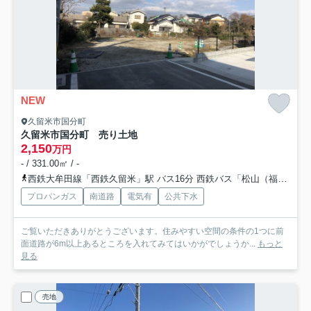
NEW
久留米市国分町
久留米市国分町 売り土地
2,150
万円
- / 331.00㎡ / -
西鉄大牟田線「西鉄久留米」駅 バス16分 西鉄バス「松山（福岡県）（バス）」 停歩6分
プロパンガス
南道路
電気有
公共下水
ご覧いただきありがとうございます。住みやすい空間の条件の1つに前
面道路が6m以上あるところを入れてみてはいかがでしょうか...
もっと
見る
売地