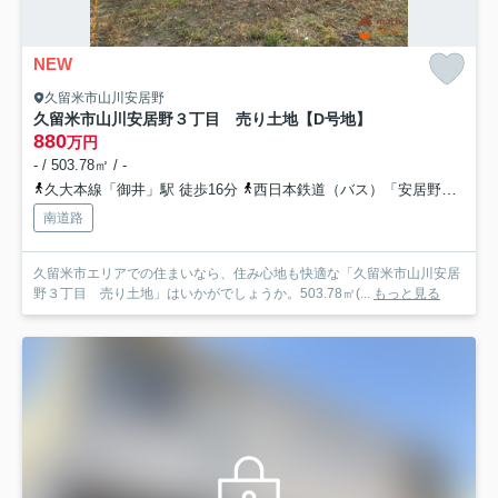
NEW
久留米市山川安居野
久留米市山川安居野３丁目 売り土地【D号地】
880
万円
- / 503.78㎡ / -
久大本線「御井」駅 徒歩16分
西日本鉄道（バス）「安居野」バス停下車 徒歩5分
南道路
久留米市エリアでの住まいなら、住み心地も快適な「久留米市山川安居
野３丁目 売り土地」はいかがでしょうか。503.78㎡(...
もっと見る