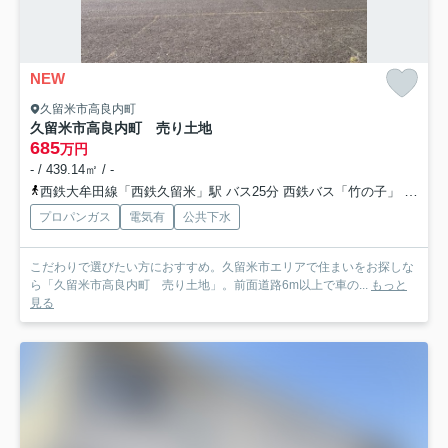
NEW
久留米市高良内町
久留米市高良内町 売り土地
685
万円
- / 439.14㎡ / -
西鉄大牟田線「西鉄久留米」駅 バス25分 西鉄バス「竹の子」 停歩7分
プロパンガス
電気有
公共下水
こだわりで選びたい方におすすめ。久留米市エリアで住まいをお探しな
ら「久留米市高良内町 売り土地」。前面道路6m以上で車の...
もっと
見る