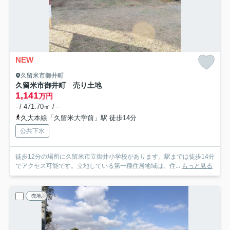
NEW
久留米市御井町
久留米市御井町 売り土地
1,141
万円
- / 471.70㎡ / -
久大本線「久留米大学前」駅 徒歩14分
公共下水
徒歩12分の場所に久留米市立御井小学校があります。駅までは徒歩14分
でアクセス可能です。立地している第一種住居地域は、住...
もっと見る
売地