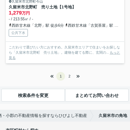
久留米市北野町今山
久留米市北野町 売り土地【1号地】
1,279
万円
- / 213.55㎡ / -
西鉄甘木線「北野」駅 徒歩6分
西鉄甘木線「古賀茶屋」駅 徒歩27分
公共下水
こだわりで選びたい方におすすめ。久留米市エリアで住まいをお探しな
ら「久留米市北野町 売り土地」。建物を建てる際に、玄関の...
もっと
見る
1
2
検索条件を変更
まとめてお問い合わせ
栖・小郡の不動産情報を探すならひびよし不動産
久留米市の角地