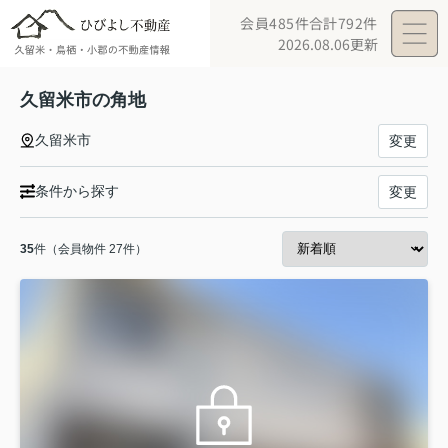
会員485件
合計792件
2026.08.06更新
久留米市の角地
久留米市
変更
条件から探す
変更
35
件（会員物件 27件）