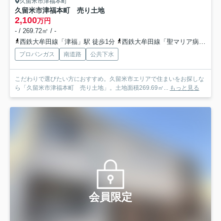
久留米市津福本町
久留米市津福本町 売り土地
2,100
万円
- / 269.72㎡ / -
西鉄大牟田線「津福」駅 徒歩1分
西鉄大牟田線「聖マリア病院前」駅 徒歩20分
プロパンガス
南道路
公共下水
こだわりで選びたい方におすすめ。久留米市エリアで住まいをお探しな
ら「久留米市津福本町 売り土地」。土地面積269.69㎡...
もっと見る
会員限定