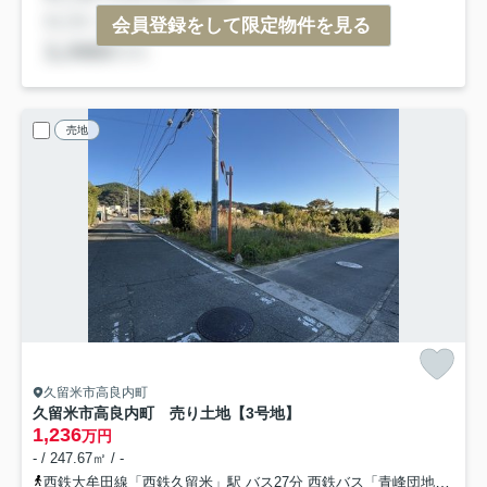
会員登録をして限定物件を見る
売地
久留米市高良内町
久留米市高良内町 売り土地【3号地】
1,236
万円
- / 247.67㎡ / -
西鉄大牟田線「西鉄久留米」駅 バス27分 西鉄バス「青峰団地」 停歩4分