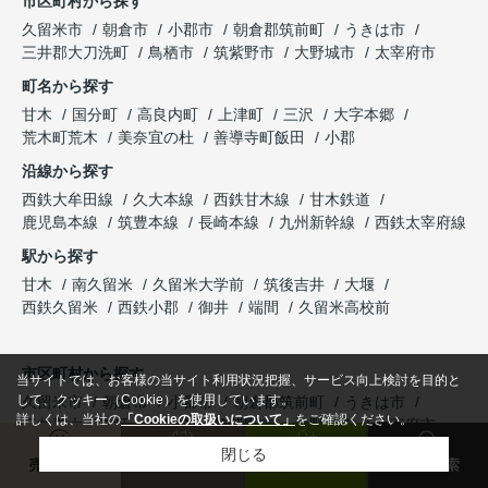
市区町村から探す
久留米市
朝倉市
小郡市
朝倉郡筑前町
うきは市
三井郡大刀洗町
鳥栖市
筑紫野市
大野城市
太宰府市
町名から探す
甘木
国分町
高良内町
上津町
三沢
大字本郷
荒木町荒木
美奈宜の杜
善導寺町飯田
小郡
沿線から探す
西鉄大牟田線
久大本線
西鉄甘木線
甘木鉄道
鹿児島本線
筑豊本線
長崎本線
九州新幹線
西鉄太宰府線
駅から探す
甘木
南久留米
久留米大学前
筑後吉井
大堰
西鉄久留米
西鉄小郡
御井
端間
久留米高校前
市区町村から探す
当サイトでは、お客様の当サイト利用状況把握、サービス向上検討を目的と
して、クッキー（Cookie）を使用しています。
久留米市
朝倉市
小郡市
朝倉郡筑前町
うきは市
詳しくは、当社の
「Cookieの取扱いについて」
をご確認ください。
三井郡大刀洗町
鳥栖市
筑紫野市
大野城市
太宰府市
閉じる
町名から探す
売却査定
来店予約
会員登録
物件検索
甘木
国分町
高良内町
上津町
三沢
大字本郷