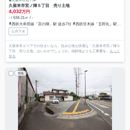
久留米市宮ノ陣５丁目 売り土地
4,032
万円
- / 634.21㎡ / -
西鉄大牟田線「宮の陣」駅 徒歩7分
西鉄甘木線「五郎丸」駅 徒歩13分
公共下水
久留米市エリアでの住まいなら、住み心地も快適な「久留米市宮ノ陣５
丁目 売り土地」はいかがでしょうか。傾斜地よりも工事費を...
もっと
見る
売地