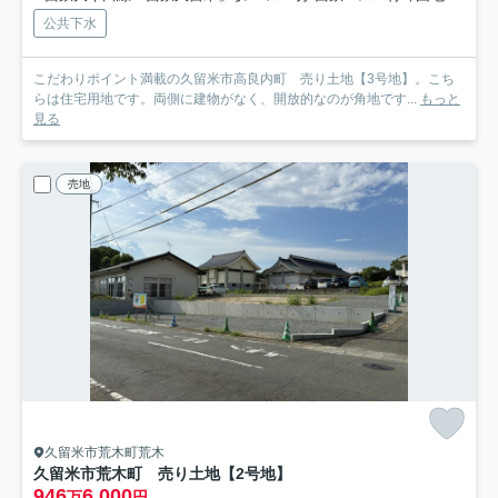
公共下水
こだわりポイント満載の久留米市高良内町 売り土地【3号地】。こち
らは住宅用地です。両側に建物がなく、開放的なのが角地です...
もっと
見る
売地
久留米市荒木町荒木
久留米市荒木町 売り土地【2号地】
946
6,000
万
円