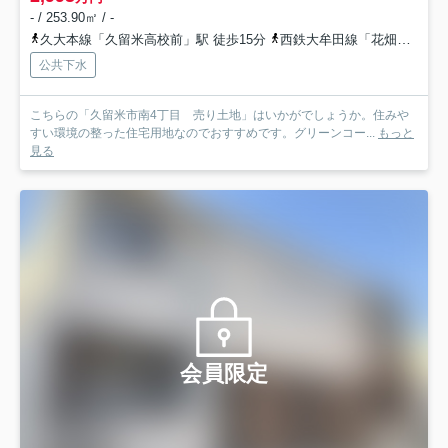
- / 253.90㎡ / -
久大本線「久留米高校前」駅 徒歩15分
西鉄大牟田線「花畑」駅 徒歩26分
公共下水
こちらの「久留米市南4丁目 売り土地」はいかがでしょうか。住みや
すい環境の整った住宅用地なのでおすすめです。グリーンコー...
もっと
見る
会員限定