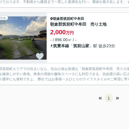
けております。不動産から建築まで一貫した最適化を行い、価値を最大化します。 会
売地
朝倉郡筑前町
中牟田
朝倉郡筑前町中牟田 売り土地
2,000
万円
- / 896.00㎡ / -
筑豊本線
「
筑前山家
」駅 徒歩23分
郡筑前町エリアでの住まいなら、住み心地も快適な「朝倉郡筑前町中牟田 売り土
を確保しやすい角地。将来の増築や趣味スペースにも対応できる、自由度の高い広
の通学にも便利ですよ。 弊社ではお客様一人ひとりのライフスタイルやご希望に寄り
1