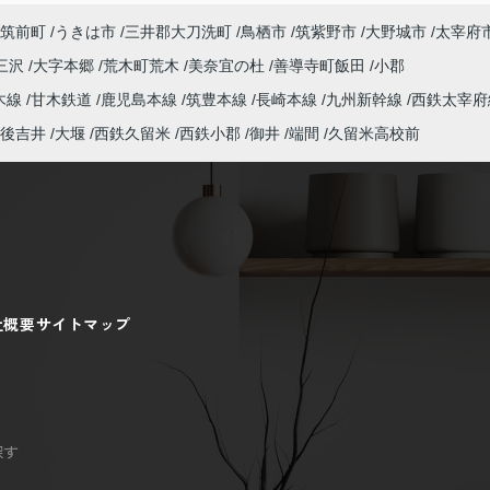
筑前町
うきは市
三井郡大刀洗町
鳥栖市
筑紫野市
大野城市
太宰府
三沢
大字本郷
荒木町荒木
美奈宜の杜
善導寺町飯田
小郡
木線
甘木鉄道
鹿児島本線
筑豊本線
長崎本線
九州新幹線
西鉄太宰府
後吉井
大堰
西鉄久留米
西鉄小郡
御井
端間
久留米高校前
社概要
サイトマップ
探す