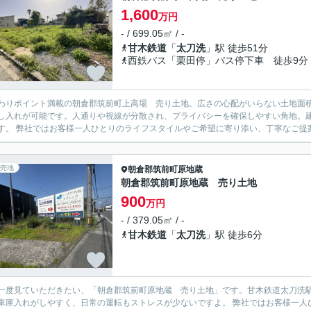
1,600
万円
- / 699.05㎡ / -
甘木鉄道
「
太刀洗
」駅 徒歩51分
西鉄バス「栗田停」バス停下車 徒歩9分
わりポイント満載の朝倉郡筑前町上高場 売り土地。広さの心配がいらない土地面積69
し入れが可能です。人通りや視線が分散され、プライバシーを確保しやすい角地。
す。 弊社ではお客様一人ひとりのライフスタイルやご希望に寄り添い、丁寧なご提案
売地
朝倉郡筑前町
原地蔵
朝倉郡筑前町原地蔵 売り土地
900
万円
- / 379.05㎡ / -
甘木鉄道
「
太刀洗
」駅 徒歩6分
一度見ていただきたい、「朝倉郡筑前町原地蔵 売り土地」です。甘木鉄道太刀洗駅
車庫入れがしやすく、日常の運転もストレスが少ないですよ。 弊社ではお客様一人