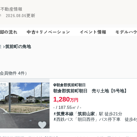
の不動産情報
2026.08.06更新
却の流れ
中古+リノベーション
イベント情報
モデルハ
筑前町の角地
産
会員物件 4件）
売地
朝倉郡筑前町
朝日
朝倉郡筑前町朝日 売り土地【5号地】
1,280
万円
- / 187.55㎡ / -
筑豊本線
「
筑前山家
」駅 徒歩21分
西鉄バス「朝日西停」バス停下車 徒歩4