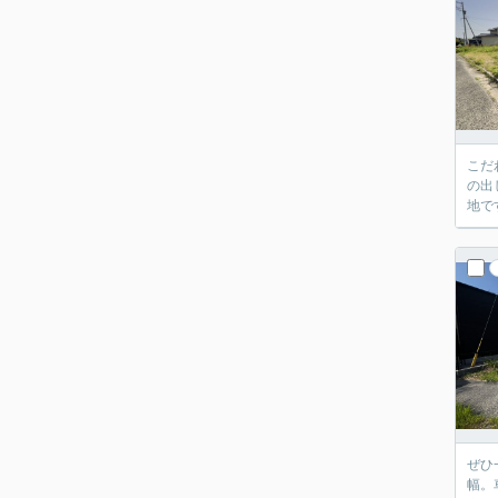
こだ
の出
地で
ぜひ
幅。