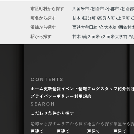
市区町村から探す
久留米市
朝倉市
小郡市
朝倉郡
町名から探す
甘木
国分町
高良内町
上津町
沿線から探す
西鉄大牟田線
久大本線
西鉄甘
駅から探す
甘木
南久留米
久留米大学前
筑
CONTENTS
ホーム
更新情報
イベント情報
ブログ
スタッフ紹介
会
プライバシーポリシー
利用規約
SEARCH
こだわり条件から探す
沿線から探す
エリアから探す
地図から探す
学区から
戸建て
戸建て
戸建て
戸建て