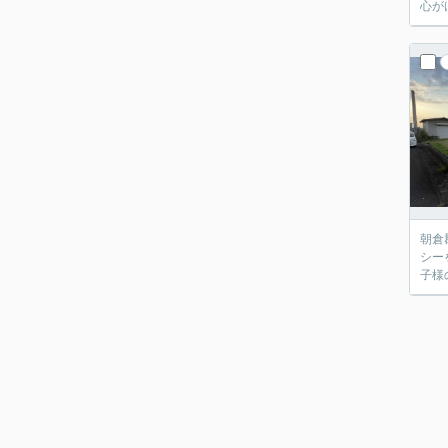
心が
朝倉
シー
子様