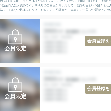
倉郡筑前町朝日 売り土地【5号地】」のここがイチオシ。自然に囲まれた、静か
不動産購入にお薦めです。間取りの自由度が高い角地で、理想の住まいを築きません
添い、丁寧なご提案を心がけております。不動産から建築まで一貫した最適化を行い、
会員登録を
会員限定
会員登録を
会員限定