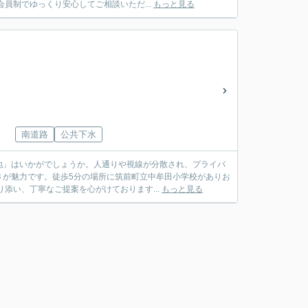
員制でゆっくり安心してご相談いただ...
もっと見る
南道路
公共下水
地」はいかがでしょうか。人通りや視線が分散され、プライバ
さが魅力です。徒歩5分の場所に筑前町立中牟田小学校がありお
添い、丁寧なご提案を心がけております...
もっと見る