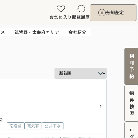
売却査定
お気に入り
閲覧履歴
ウス
筑紫野・太宰府エリア
会社紹介
相談予約
物件検索
分
南道路
電気有
公共下水