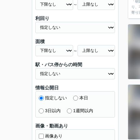
「朝
～
り、
寄り
利回り
面積
～
駅・バス停からの時間
情報公開日
指定しない
本日
3日以内
1週間以内
画像・動画あり
画像あり