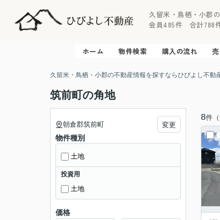
久留米・鳥栖・小郡
会員485件 合計788件 
ホーム
物件検索
購入の流れ
売
久留米・鳥栖・小郡の不動産情報を探すならひびよし不動
筑前町の角地
8
件（
朝倉郡筑前町
変更
物件種別
土地
投資用
土地
価格