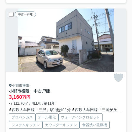
中古一戸建
小郡市横隈
小郡市横隈 中古戸建
3,160
万円
- / 111.78㎡ / 4LDK /築11年
西鉄大牟田線「三沢」駅 徒歩11分
西鉄大牟田線「三国が丘」駅 徒歩22分
プロパンガス
オール電化
ウォークインクロゼット
システムキッチン
カウンターキッチン
食器洗い乾燥機