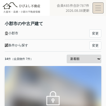
会員485件
合計787件
2026.08.08更新
小郡市の中古戸建て
小郡市
変更
条件から探す
変更
14
件（会員物件 7件）