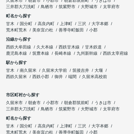
久留米市
朝倉市
小郡市
朝倉郡筑前町
うきは市
三井郡大刀洗町
鳥栖市
筑紫野市
大野城市
太宰府市
町名から探す
甘木
国分町
高良内町
上津町
三沢
大字本郷
荒木町荒木
美奈宜の杜
善導寺町飯田
小郡
沿線から探す
西鉄大牟田線
久大本線
西鉄甘木線
甘木鉄道
鹿児島本線
筑豊本線
長崎本線
九州新幹線
西鉄太宰府線
駅から探す
甘木
南久留米
久留米大学前
筑後吉井
大堰
西鉄久留米
西鉄小郡
御井
端間
久留米高校前
市区町村から探す
久留米市
朝倉市
小郡市
朝倉郡筑前町
うきは市
三井郡大刀洗町
鳥栖市
筑紫野市
大野城市
太宰府市
町名から探す
甘木
国分町
高良内町
上津町
三沢
大字本郷
荒木町荒木
美奈宜の杜
善導寺町飯田
小郡