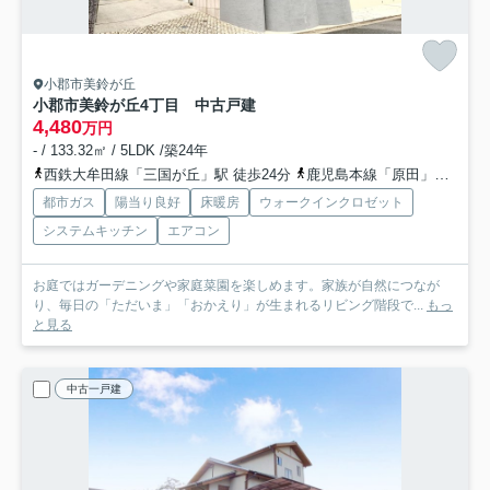
小郡市美鈴が丘
小郡市美鈴が丘4丁目 中古戸建
4,480
万円
- / 133.32㎡ / 5LDK /築24年
西鉄大牟田線「三国が丘」駅 徒歩24分
鹿児島本線「原田」駅 徒歩28分
都市ガス
陽当り良好
床暖房
ウォークインクロゼット
システムキッチン
エアコン
お庭ではガーデニングや家庭菜園を楽しめます。家族が自然につなが
り、毎日の「ただいま」「おかえり」が生まれるリビング階段で...
もっ
と見る
中古一戸建