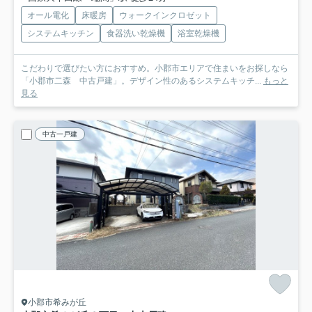
オール電化
床暖房
ウォークインクロゼット
システムキッチン
食器洗い乾燥機
浴室乾燥機
こだわりで選びたい方におすすめ。小郡市エリアで住まいをお探しなら
「小郡市二森 中古戸建」。デザイン性のあるシステムキッチ...
もっと
見る
中古一戸建
小郡市希みが丘