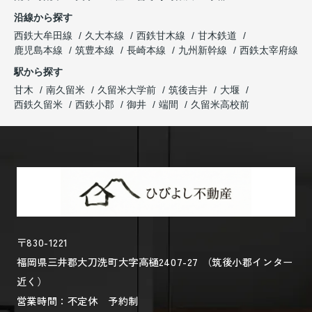
沿線から探す
西鉄大牟田線
久大本線
西鉄甘木線
甘木鉄道
鹿児島本線
筑豊本線
長崎本線
九州新幹線
西鉄太宰府線
駅から探す
甘木
南久留米
久留米大学前
筑後吉井
大堰
西鉄久留米
西鉄小郡
御井
端間
久留米高校前
〒830-1221
福岡県三井郡大刀洗町大字高樋2407-27 （筑後小郡インター
近く）
営業時間：不定休 予約制