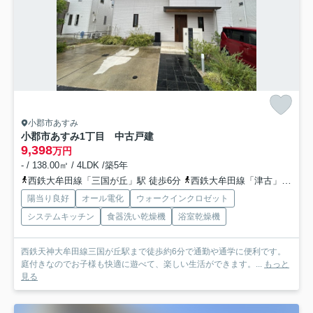
小郡市あすみ
小郡市あすみ1丁目 中古戸建
9,398
万円
- / 138.00㎡ / 4LDK /築5年
西鉄大牟田線「三国が丘」駅 徒歩6分
西鉄大牟田線「津古」駅 徒歩20分
陽当り良好
オール電化
ウォークインクロゼット
システムキッチン
食器洗い乾燥機
浴室乾燥機
西鉄天神大牟田線三国が丘駅まで徒歩約6分で通勤や通学に便利です。
庭付きなのでお子様も快適に遊べて、楽しい生活ができます。...
もっと
見る