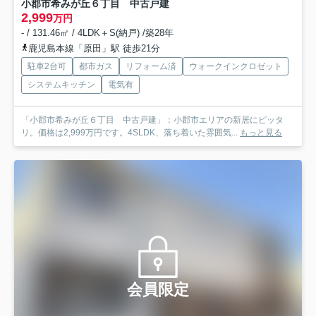
小郡市希みが丘６丁目 中古戸建
2,999
万円
- / 131.46㎡ / 4LDK＋S(納戸) /築28年
鹿児島本線「原田」駅 徒歩21分
駐車2台可
都市ガス
リフォーム済
ウォークインクロゼット
システムキッチン
電気有
「小郡市希みが丘６丁目 中古戸建」：小郡市エリアの新居にピッタ
リ。価格は2,999万円です。4SLDK、落ち着いた雰囲気...
もっと見る
会員限定