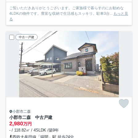
ご覧いただきありがとうございます。ご家族様で暮らすのにお勧めな
4LDKの物件です。豊富な収納で生活感もスッキリ。駐車3台...
もっと見
る
中古一戸建
小郡市二森
小郡市二森 中古戸建
2,980
万円
- / 118.82㎡ / 4SLDK /築9年
西鉄大牟田線「端間」駅 徒歩24分