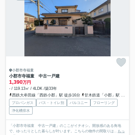
小郡市寺福童
小郡市寺福童 中古一戸建
1,390
万円
- / 119.13㎡ / 4LDK /築33年
西鉄大牟田線「西鉄小郡」駅 徒歩16分
甘木鉄道「小郡」駅 徒歩18分
プロパンガス
バス・トイレ別
バルコニー
フローリング
浄化槽排水
「小郡市寺福童 中古一戸建」のここがイチオシ。開放感のある角地
で、ゆったりとした暮らしが叶います。こちらの物件の間取りは...
もっ