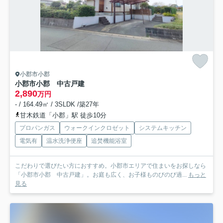
小郡市小郡
小郡市小郡 中古戸建
2,890
万円
- / 164.49㎡ / 3SLDK /築27年
甘木鉄道「小郡」駅 徒歩10分
プロパンガス
ウォークインクロゼット
システムキッチン
電気有
温水洗浄便座
追焚機能浴室
こだわりで選びたい方におすすめ。小郡市エリアで住まいをお探しなら
「小郡市小郡 中古戸建」。お庭も広く、お子様ものびのび過...
もっと
見る