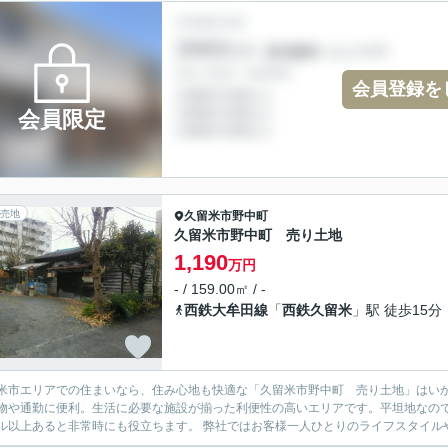
会員登録を
会員限定
売地
久留米市
野中町
久留米市野中町 売り土地
1,190
万円
- / 159.00㎡ / -
西鉄大牟田線
「
西鉄久留米
」駅 徒歩15分
米市エリアでの住まいなら、住み心地も快適な「久留米市野中町 売り土地」はい
物や通勤に便利。生活に必要な施設が揃った利便性の高いエリアです。平坦地なので
ル以上あると非常時にも役立ちます。 弊社ではお客様一人ひとりのライフスタイルや