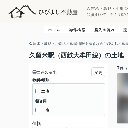
久留米・鳥栖・小郡
会員485件 合計787件 
ホーム
物件検索
購入の流れ
売
久留米・鳥栖・小郡の不動産情報を探すならひびよし不動
久留米駅（西鉄大牟田線）の土地
7
件（
西鉄久留米
変更
物件種別
土地
投資用
土地
価格