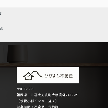
市
線
〒830-1221
福岡県三井郡大刀洗町大字高樋2407-27
（筑後小郡インター近く）
営業時間：不定休 予約制