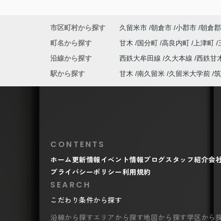
市区町村から探す
久留米市
朝倉市
小郡市
朝倉郡
町名から探す
甘木
国分町
高良内町
上津町
沿線から探す
西鉄大牟田線
久大本線
西鉄甘
駅から探す
甘木
南久留米
久留米大学前
筑
CONTENTS
ホーム
更新情報
イベント情報
ブログ
スタッフ紹介
会
プライバシーポリシー
利用規約
SEARCH
こだわり条件から探す
沿線から探す
エリアから探す
地図から探す
学区から