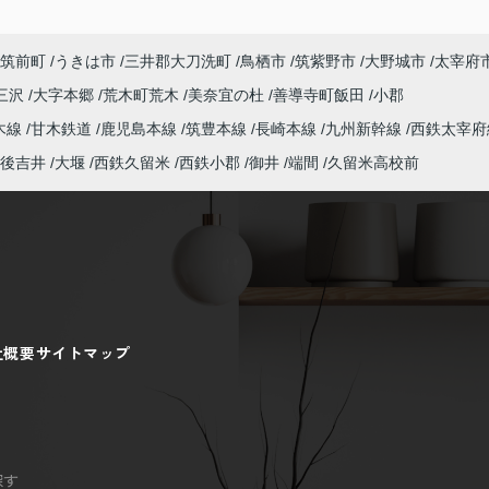
筑前町
うきは市
三井郡大刀洗町
鳥栖市
筑紫野市
大野城市
太宰府
三沢
大字本郷
荒木町荒木
美奈宜の杜
善導寺町飯田
小郡
木線
甘木鉄道
鹿児島本線
筑豊本線
長崎本線
九州新幹線
西鉄太宰府
後吉井
大堰
西鉄久留米
西鉄小郡
御井
端間
久留米高校前
社概要
サイトマップ
探す