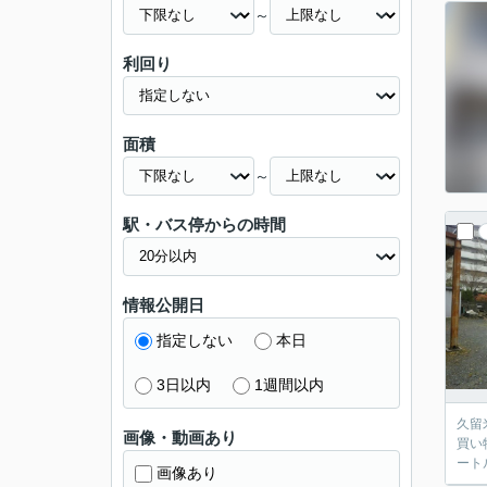
～
利回り
面積
～
駅・バス停からの時間
情報公開日
指定しない
本日
3日以内
1週間以内
久留
画像・動画あり
買い
ート
画像あり