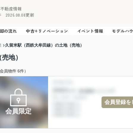
の不動産情報
2026.08.08更新
却の流れ
中古+リノベーション
イベント情報
モデルハ
久留米駅（西鉄大牟田線）の土地（売地）
産
（売地）
会員物件 6件）
会員登録を
会員限定