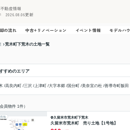
の不動産情報
2026.08.06更新
却の流れ
中古+リノベーション
イベント情報
モデルハ
荒木町下荒木の土地一覧
産
すすめのエリア
木
/
高良内町
/
三沢
/
上津町
/
大字本郷
/
国分町
/
美奈宜の杜
/
善導寺町飯田
会員物件 1件）
売地
久留米市
荒木町下荒木
久留米市荒木町 売り土地【1号地】