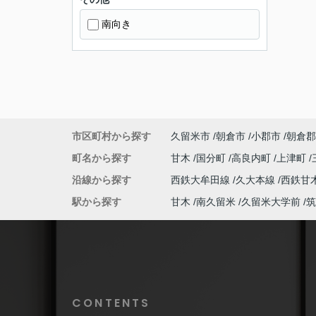
南向き
市区町村から探す
久留米市
朝倉市
小郡市
朝倉郡
町名から探す
甘木
国分町
高良内町
上津町
沿線から探す
西鉄大牟田線
久大本線
西鉄甘
駅から探す
甘木
南久留米
久留米大学前
筑
CONTENTS