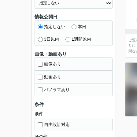
情報公開日
指定しない
本日
3日以内
1週間以内
ご覧
りに
間な
画像・動画あり
画像あり
動画あり
パノラマあり
条件
条件
自由設計対応
その他