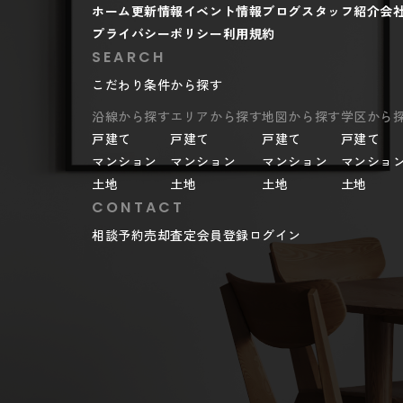
ホーム
更新情報
イベント情報
ブログ
スタッフ紹介
会
プライバシーポリシー
利用規約
SEARCH
こだわり条件から探す
沿線から探す
エリアから探す
地図から探す
学区から
戸建て
戸建て
戸建て
戸建て
マンション
マンション
マンション
マンショ
土地
土地
土地
土地
CONTACT
相談予約
売却査定
会員登録
ログイン