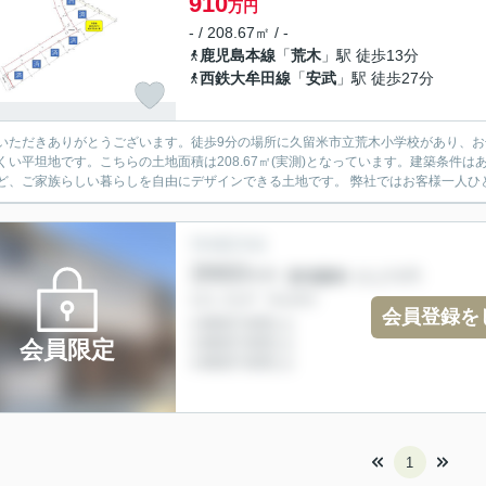
910
万円
- / 208.67㎡ / -
鹿児島本線
「
荒木
」駅 徒歩13分
西鉄大牟田線
「
安武
」駅 徒歩27分
いただきありがとうございます。徒歩9分の場所に久留米市立荒木小学校があり、
くい平坦地です。こちらの土地面積は208.67㎡(実測)となっています。建築条件
ど、ご家族らしい暮らしを自由にデザインできる土地です。 弊社ではお客様一人ひと
会員登録を
会員限定
1