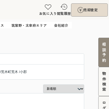
売却査定
お気に入り
閲覧履歴
ウス
筑紫野・太宰府エリア
会社紹介
相談予約
/
荒木町荒木
/
小郡
物件検索