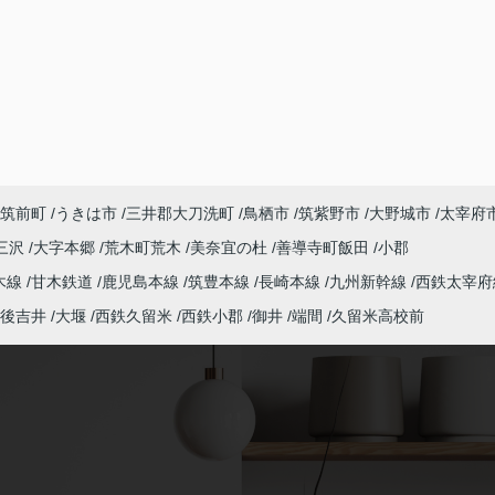
筑前町
うきは市
三井郡大刀洗町
鳥栖市
筑紫野市
大野城市
太宰府
三沢
大字本郷
荒木町荒木
美奈宜の杜
善導寺町飯田
小郡
木線
甘木鉄道
鹿児島本線
筑豊本線
長崎本線
九州新幹線
西鉄太宰府
後吉井
大堰
西鉄久留米
西鉄小郡
御井
端間
久留米高校前