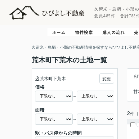
久留米・鳥栖・小郡
会員485件 合計788件 
ホーム
物件検索
購入の流れ
売
久留米・鳥栖・小郡の不動産情報を探すならひびよし不動
荒木町下荒木の土地一覧
お
荒木町下荒木
変更
価格
甘
～
面積
2
件（
～
駅・バス停からの時間