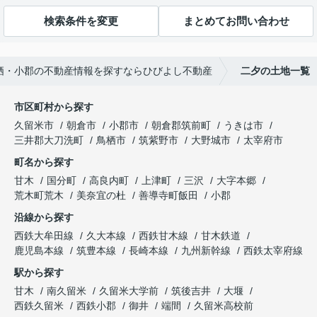
検索条件を変更
まとめてお問い合わせ
栖・小郡の不動産情報を探すならひびよし不動産
二夕の土地一覧
市区町村から探す
久留米市
朝倉市
小郡市
朝倉郡筑前町
うきは市
三井郡大刀洗町
鳥栖市
筑紫野市
大野城市
太宰府市
町名から探す
甘木
国分町
高良内町
上津町
三沢
大字本郷
荒木町荒木
美奈宜の杜
善導寺町飯田
小郡
沿線から探す
西鉄大牟田線
久大本線
西鉄甘木線
甘木鉄道
鹿児島本線
筑豊本線
長崎本線
九州新幹線
西鉄太宰府線
駅から探す
甘木
南久留米
久留米大学前
筑後吉井
大堰
西鉄久留米
西鉄小郡
御井
端間
久留米高校前