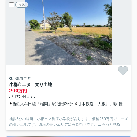
売地
小郡市二夕
小郡市二タ 売り土地
200
万円
- / 177.44㎡ / -
西鉄大牟田線「端間」駅 徒歩35分
甘木鉄道「大板井」駅 徒歩40分
徒歩5分の場所に小郡市立御原小学校があります。価格250万円でニーズ
の高い土地です。環境の良いエリアにある売地です。 ...
もっと見る