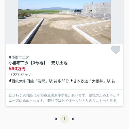
小郡市二夕
小郡市二タ【3号地】 売り土地
590
万円
- / 327.82㎡ / -
西鉄大牟田線「端間」駅 徒歩35分
甘木鉄道「大板井」駅 徒歩35分
徒歩12分の場所に小郡市立御原小学校があります。整地のため工事がス
ムーズに始められます。 弊社ではお客様一人ひとりのラ...
もっと見る
1