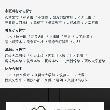
市区町村から探す
久留米市
朝倉市
小郡市
朝倉郡筑前町
うきは市
三井郡大刀洗町
鳥栖市
筑紫野市
大野城市
太宰府市
町名から探す
甘木
国分町
高良内町
上津町
三沢
大字本郷
荒木町荒木
美奈宜の杜
善導寺町飯田
小郡
沿線から探す
西鉄大牟田線
久大本線
西鉄甘木線
甘木鉄道
鹿児島本線
筑豊本線
長崎本線
九州新幹線
西鉄太宰府線
駅から探す
甘木
南久留米
久留米大学前
筑後吉井
大堰
西鉄久留米
西鉄小郡
御井
端間
久留米高校前