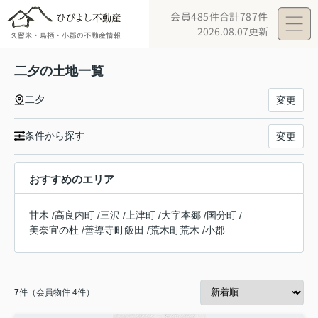
会員485件
合計787件
2026.08.07更新
二夕の土地一覧
二夕
変更
条件から探す
変更
おすすめのエリア
甘木
/
高良内町
/
三沢
/
上津町
/
大字本郷
/
国分町
/
美奈宜の杜
/
善導寺町飯田
/
荒木町荒木
/
小郡
7
件（会員物件 4件）