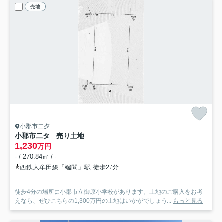
売地
小郡市二夕
小郡市二タ 売り土地
1,230
万円
- / 270.84㎡ / -
西鉄大牟田線「端間」駅 徒歩27分
徒歩4分の場所に小郡市立御原小学校があります。土地のご購入をお考
えなら、ぜひこちらの1,300万円の土地はいかがでしょう...
もっと見る