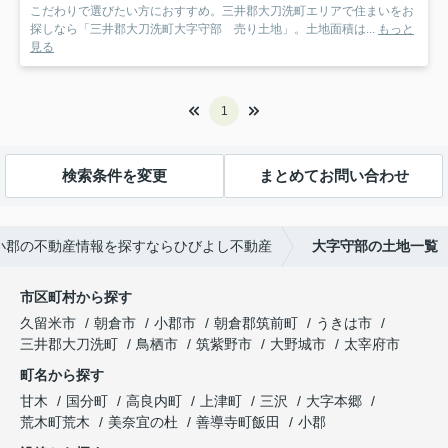
こだわりで選びたい方におすすめ。三井郡大刀洗町エリアで住まいをお
探しなら「三井郡大刀洗町大字守部 売り土地」。土地面積は...
もっと
見る
1
検索条件を変更
まとめてお問い合わせ
小郡の不動産情報を探すならひびよし不動産
大字守部の土地一覧
市区町村から探す
久留米市
朝倉市
小郡市
朝倉郡筑前町
うきは市
三井郡大刀洗町
鳥栖市
筑紫野市
大野城市
太宰府市
町名から探す
甘木
国分町
高良内町
上津町
三沢
大字本郷
荒木町荒木
美奈宜の杜
善導寺町飯田
小郡