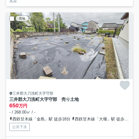
見る
売地
三井郡大刀洗町大字守部
三井郡大刀洗町大字守部 売り土地
650
万円
- / 268.00㎡ / -
西鉄甘木線「金島」駅 徒歩18分
西鉄甘木線「大堰」駅 徒歩21分
公共下水