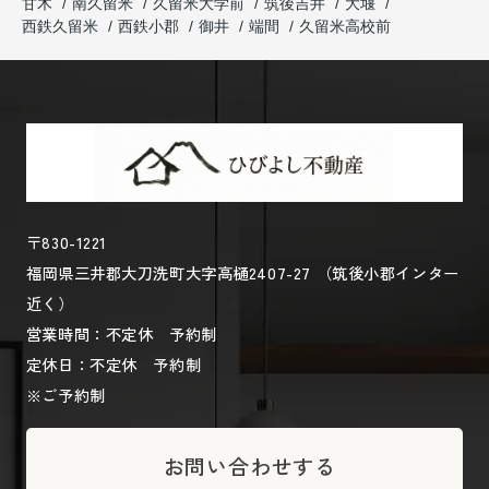
甘木
南久留米
久留米大学前
筑後吉井
大堰
西鉄久留米
西鉄小郡
御井
端間
久留米高校前
〒830-1221
福岡県三井郡大刀洗町大字高樋2407-27 （筑後小郡インター
近く）
営業時間：不定休 予約制
定休日：不定休 予約制
※ご予約制
お問い合わせする