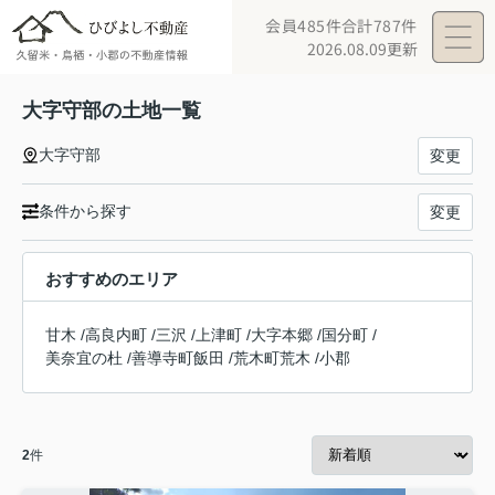
会員485件
合計787件
2026.08.09更新
大字守部の土地一覧
大字守部
変更
条件から探す
変更
おすすめのエリア
甘木
/
高良内町
/
三沢
/
上津町
/
大字本郷
/
国分町
/
美奈宜の杜
/
善導寺町飯田
/
荒木町荒木
/
小郡
2
件