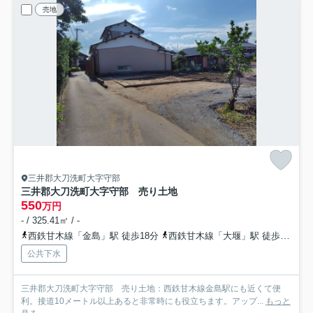
売地
三井郡大刀洗町大字守部
三井郡大刀洗町大字守部 売り土地
550
万円
- / 325.41㎡ / -
西鉄甘木線「金島」駅 徒歩18分
西鉄甘木線「大堰」駅 徒歩23分
公共下水
三井郡大刀洗町大字守部 売り土地：西鉄甘木線金島駅にも近くて便
利。接道10メートル以上あると非常時にも役立ちます。アップ...
もっと