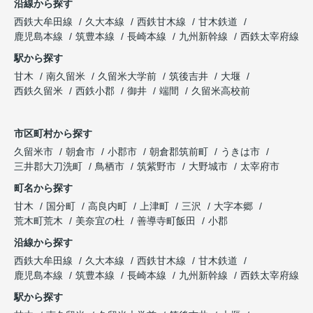
沿線から探す
西鉄大牟田線
久大本線
西鉄甘木線
甘木鉄道
鹿児島本線
筑豊本線
長崎本線
九州新幹線
西鉄太宰府線
駅から探す
甘木
南久留米
久留米大学前
筑後吉井
大堰
西鉄久留米
西鉄小郡
御井
端間
久留米高校前
市区町村から探す
久留米市
朝倉市
小郡市
朝倉郡筑前町
うきは市
三井郡大刀洗町
鳥栖市
筑紫野市
大野城市
太宰府市
町名から探す
甘木
国分町
高良内町
上津町
三沢
大字本郷
荒木町荒木
美奈宜の杜
善導寺町飯田
小郡
沿線から探す
西鉄大牟田線
久大本線
西鉄甘木線
甘木鉄道
鹿児島本線
筑豊本線
長崎本線
九州新幹線
西鉄太宰府線
駅から探す