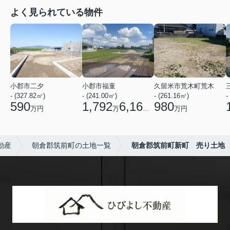
よく見られている物件
小郡市二夕
小郡市福童
久留米市荒木町荒木
- (327.82㎡)
- (241.00㎡)
- (261.16㎡)
-
590
1,792
6,160
980
万円
万
円
万円
動産
朝倉郡筑前町の土地一覧
朝倉郡筑前町新町 売り土地