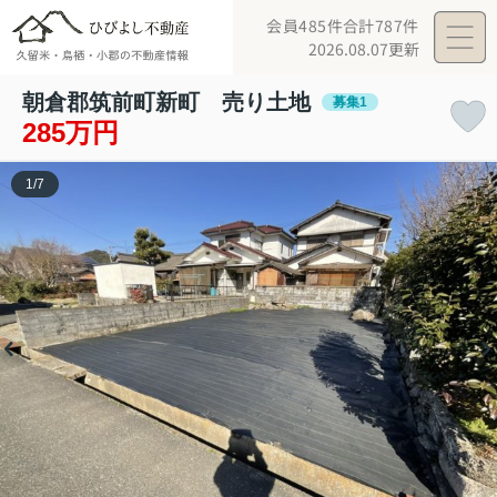
会員485件
合計787件
2026.08.07更新
朝倉郡筑前町新町 売り土地
募集1
285万円
1
/
7