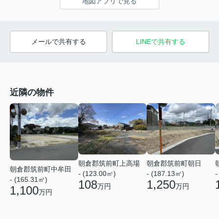
地図アプリで見る
メールで共有する
LINEで共有する
近隣の物件
朝倉郡筑前町上高場
朝倉郡筑前町朝日
朝倉郡筑前町中牟田
- (123.00㎡)
- (187.13㎡)
-
- (165.31㎡)
108
1,250
万円
万円
1,100
万円