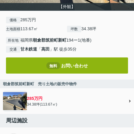
【外観】
285万円
価格
113.67㎡
34.38坪
土地面積
坪数
福岡県
朝倉郡筑前町
新町
194ー1(地番)
所在地
甘木鉄道
「
高田
」駅 徒歩35分
交通
お問い合わせ
無料
朝倉郡筑前町新町 売り土地の販売中物件
285万円
34.38坪(113.67㎡)
周辺施設