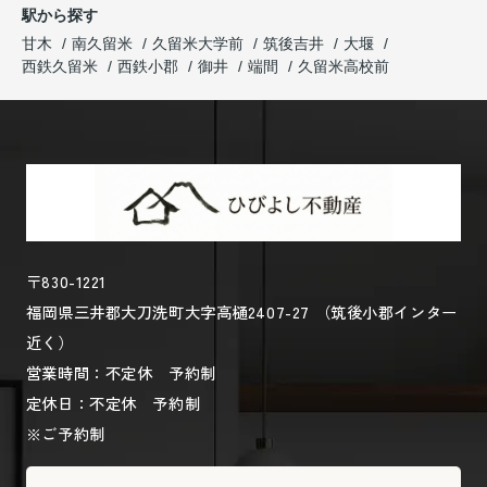
駅から探す
甘木
南久留米
久留米大学前
筑後吉井
大堰
西鉄久留米
西鉄小郡
御井
端間
久留米高校前
〒830-1221
福岡県三井郡大刀洗町大字高樋2407-27 （筑後小郡インター
近く）
営業時間：不定休 予約制
定休日：不定休 予約制
※ご予約制