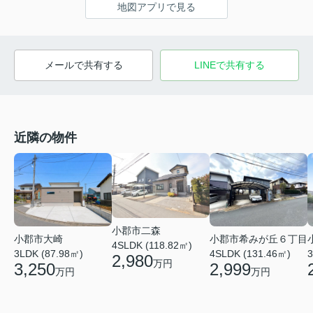
地図アプリで見る
メールで共有する
LINEで共有する
近隣の物件
小郡市二森
小郡市大崎
小郡市希みが丘６丁目
4SLDK (118.82㎡)
3LDK (87.98㎡)
4SLDK (131.46㎡)
3
2,980
万円
3,250
2,999
万円
万円