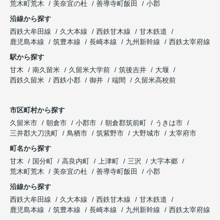
荒木町荒木
美奈宜の杜
善導寺町飯田
小郡
沿線から探す
西鉄大牟田線
久大本線
西鉄甘木線
甘木鉄道
鹿児島本線
筑豊本線
長崎本線
九州新幹線
西鉄太宰府線
駅から探す
甘木
南久留米
久留米大学前
筑後吉井
大堰
西鉄久留米
西鉄小郡
御井
端間
久留米高校前
市区町村から探す
久留米市
朝倉市
小郡市
朝倉郡筑前町
うきは市
三井郡大刀洗町
鳥栖市
筑紫野市
大野城市
太宰府市
町名から探す
甘木
国分町
高良内町
上津町
三沢
大字本郷
荒木町荒木
美奈宜の杜
善導寺町飯田
小郡
沿線から探す
西鉄大牟田線
久大本線
西鉄甘木線
甘木鉄道
鹿児島本線
筑豊本線
長崎本線
九州新幹線
西鉄太宰府線