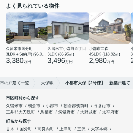
よく見られている物件
久留米市国分町
久留米市小森野５丁目
小郡市二森
3LDK＋S(納戸) (96.05㎡)
3LDK (86.95㎡)
4SLDK (118.82㎡)
3
3,380
3,496
2,980
万円
万円
万円
市の戸建て一覧
大保駅
小郡市大保【2号棟】 新築戸建て
市区町村から探す
久留米市
朝倉市
小郡市
朝倉郡筑前町
うきは市
三井郡大刀洗町
鳥栖市
筑紫野市
大野城市
太宰府市
町名から探す
甘木
国分町
高良内町
上津町
三沢
大字本郷