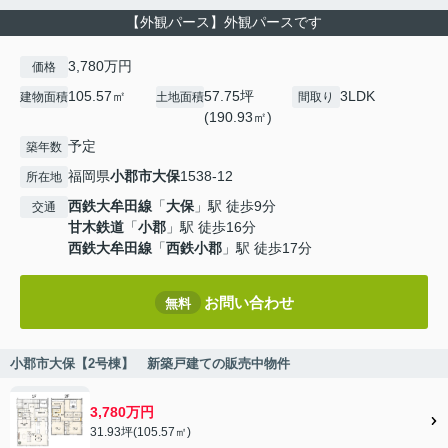
【外観パース】外観パースです
3,780万円
価格
105.57㎡
57.75坪
3LDK
建物面積
土地面積
間取り
(190.93㎡)
予定
築年数
福岡県
小郡市
大保
1538-12
所在地
西鉄大牟田線
「
大保
」駅 徒歩9分
交通
甘木鉄道
「
小郡
」駅 徒歩16分
西鉄大牟田線
「
西鉄小郡
」駅 徒歩17分
お問い合わせ
無料
小郡市大保【2号棟】 新築戸建ての販売中物件
3,780万円
31.93坪(105.57㎡)