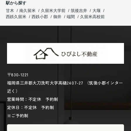
駅から探す
甘木
南久留米
久留米大学前
筑後吉井
大堰
西鉄久留米
西鉄小郡
御井
端間
久留米高校前
〒830-1221
福岡県三井郡大刀洗町大字高樋2407-27 （筑後小郡インター
近く）
営業時間：不定休 予約制
定休日：不定休 予約制
※ご予約制