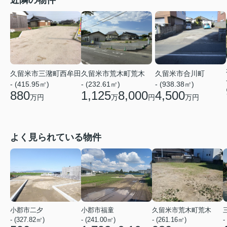
久留米市三潴町西牟田
久留米市荒木町荒木
久留米市合川町
- (415.95㎡)
- (232.61㎡)
- (938.38㎡)
880
1,125
8,000
4,500
万円
万
円
万円
よく見られている物件
小郡市二夕
小郡市福童
久留米市荒木町荒木
- (327.82㎡)
- (241.00㎡)
- (261.16㎡)
-