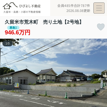
会員485件
合計787件
2026.08.08更新
久留米市荒木町 売り土地【2号地】
募集1
946.6万円
1
/
3