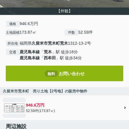
【外観】
946.6万円
価格
173.87㎡
52.59坪
土地面積
坪数
福岡県
久留米市
荒木町荒木
1312-13-2号
所在地
鹿児島本線
「
荒木
」駅 徒歩18分
交通
鹿児島本線
「
西牟田
」駅 徒歩34分
お問い合わせ
無料
久留米市荒木町 売り土地【2号地】の販売中物件
946.6万円
52.59坪(173.87㎡)
周辺施設