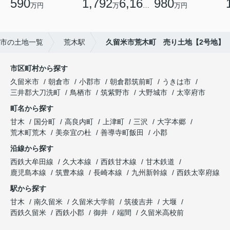
590
1,792
6,160
980
万円
万
円
万円
市の土地一覧
荒木駅
久留米市荒木町 売り土地【2号地】
市区町村から探す
久留米市
朝倉市
小郡市
朝倉郡筑前町
うきは市
三井郡大刀洗町
鳥栖市
筑紫野市
大野城市
太宰府市
町名から探す
甘木
国分町
高良内町
上津町
三沢
大字本郷
荒木町荒木
美奈宜の杜
善導寺町飯田
小郡
沿線から探す
西鉄大牟田線
久大本線
西鉄甘木線
甘木鉄道
鹿児島本線
筑豊本線
長崎本線
九州新幹線
西鉄太宰府線
駅から探す
甘木
南久留米
久留米大学前
筑後吉井
大堰
西鉄久留米
西鉄小郡
御井
端間
久留米高校前