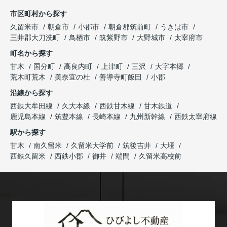
市区町村から探す
久留米市
朝倉市
小郡市
朝倉郡筑前町
うきは市
三井郡大刀洗町
鳥栖市
筑紫野市
大野城市
太宰府市
町名から探す
甘木
国分町
高良内町
上津町
三沢
大字本郷
荒木町荒木
美奈宜の杜
善導寺町飯田
小郡
沿線から探す
西鉄大牟田線
久大本線
西鉄甘木線
甘木鉄道
鹿児島本線
筑豊本線
長崎本線
九州新幹線
西鉄太宰府線
駅から探す
甘木
南久留米
久留米大学前
筑後吉井
大堰
西鉄久留米
西鉄小郡
御井
端間
久留米高校前