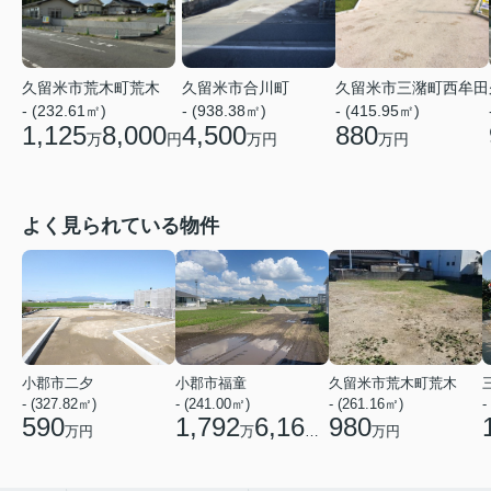
久留米市荒木町荒木
久留米市合川町
久留米市三潴町西牟田
- (232.61㎡)
- (938.38㎡)
- (415.95㎡)
1,125
8,000
4,500
880
万
円
万円
万円
よく見られている物件
小郡市二夕
小郡市福童
久留米市荒木町荒木
- (327.82㎡)
- (241.00㎡)
- (261.16㎡)
-
590
1,792
6,160
980
万円
万
円
万円