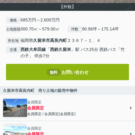
【外観】
685万円～2,600万円
価格
300.70㎡～579.00㎡
90.96坪～175.14坪
土地面積
坪数
福岡県
久留米市
高良内町
２３６７－１、４
所在地
西鉄大牟田線
「
西鉄久留米
」駅 バス25分 西鉄バス「竹
交通
の子」 停歩7分
お問い合わせ
無料
久留米市高良内町 売り土地の販売中物件
会員限定
会員限定
会員限定
/
会員限定
(
会員限定
)
会員限定">
会員限定
会員限定