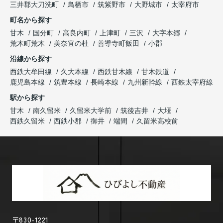
三井郡大刀洗町
鳥栖市
筑紫野市
大野城市
太宰府市
町名から探す
甘木
国分町
高良内町
上津町
三沢
大字本郷
荒木町荒木
美奈宜の杜
善導寺町飯田
小郡
沿線から探す
西鉄大牟田線
久大本線
西鉄甘木線
甘木鉄道
鹿児島本線
筑豊本線
長崎本線
九州新幹線
西鉄太宰府線
駅から探す
甘木
南久留米
久留米大学前
筑後吉井
大堰
西鉄久留米
西鉄小郡
御井
端間
久留米高校前
〒830-1221