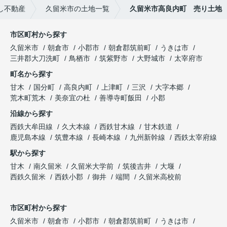
し不動産
久留米市の土地一覧
久留米市高良内町 売り土地
市区町村から探す
久留米市
朝倉市
小郡市
朝倉郡筑前町
うきは市
三井郡大刀洗町
鳥栖市
筑紫野市
大野城市
太宰府市
町名から探す
甘木
国分町
高良内町
上津町
三沢
大字本郷
荒木町荒木
美奈宜の杜
善導寺町飯田
小郡
沿線から探す
西鉄大牟田線
久大本線
西鉄甘木線
甘木鉄道
鹿児島本線
筑豊本線
長崎本線
九州新幹線
西鉄太宰府線
駅から探す
甘木
南久留米
久留米大学前
筑後吉井
大堰
西鉄久留米
西鉄小郡
御井
端間
久留米高校前
市区町村から探す
久留米市
朝倉市
小郡市
朝倉郡筑前町
うきは市