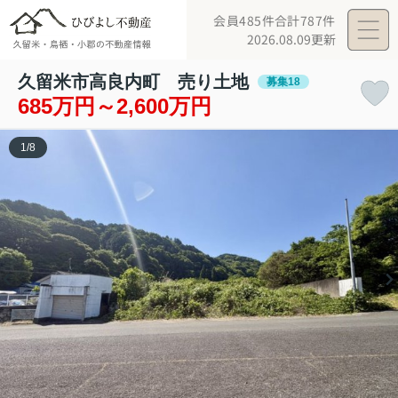
会員485件
合計787件
2026.08.09更新
久留米市高良内町 売り土地
募集18
685万円～2,600万円
1
/
8