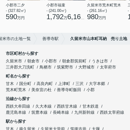
小郡市二夕
小郡市福童
久留米市荒木町荒木
- (327.82㎡)
- (241.00㎡)
- (261.16㎡)
-
590
1,792
6,160
980
万円
万
円
万円
留米市の土地一覧
善導寺駅
久留米市山本町耳納 売り土地
市区町村から探す
久留米市
朝倉市
小郡市
朝倉郡筑前町
うきは市
三井郡大刀洗町
鳥栖市
筑紫野市
大野城市
太宰府市
町名から探す
甘木
国分町
高良内町
上津町
三沢
大字本郷
荒木町荒木
美奈宜の杜
善導寺町飯田
小郡
沿線から探す
西鉄大牟田線
久大本線
西鉄甘木線
甘木鉄道
鹿児島本線
筑豊本線
長崎本線
九州新幹線
西鉄太宰府線
駅から探す
甘木
南久留米
久留米大学前
筑後吉井
大堰