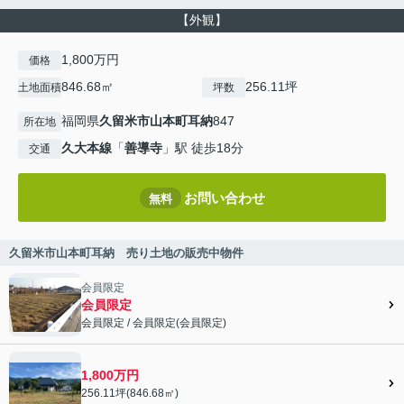
【外観】
1,800万円
価格
846.68㎡
256.11坪
土地面積
坪数
福岡県
久留米市
山本町耳納
847
所在地
久大本線
「
善導寺
」駅 徒歩18分
交通
お問い合わせ
無料
久留米市山本町耳納 売り土地の販売中物件
会員限定
会員限定
会員限定
/
会員限定
(
会員限定
)
会員限定">
1,800万円
256.11坪(846.68㎡)