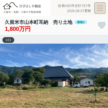
会員485件
合計787件
2026.08.07更新
久留米市山本町耳納 売り土地
募集2
1,800万円
1
/
11