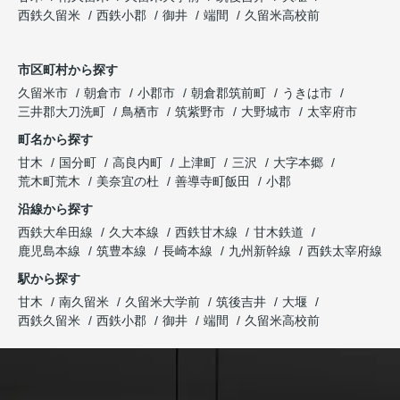
西鉄久留米
西鉄小郡
御井
端間
久留米高校前
市区町村から探す
久留米市
朝倉市
小郡市
朝倉郡筑前町
うきは市
三井郡大刀洗町
鳥栖市
筑紫野市
大野城市
太宰府市
町名から探す
甘木
国分町
高良内町
上津町
三沢
大字本郷
荒木町荒木
美奈宜の杜
善導寺町飯田
小郡
沿線から探す
西鉄大牟田線
久大本線
西鉄甘木線
甘木鉄道
鹿児島本線
筑豊本線
長崎本線
九州新幹線
西鉄太宰府線
駅から探す
甘木
南久留米
久留米大学前
筑後吉井
大堰
西鉄久留米
西鉄小郡
御井
端間
久留米高校前