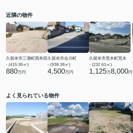
近隣の物件
久留米市三潴町西牟田
久留米市合川町
久留米市荒木町荒木
- (415.95㎡)
- (938.38㎡)
- (232.61㎡)
880
4,500
1,125
8,000
万円
万円
万
円
よく見られている物件