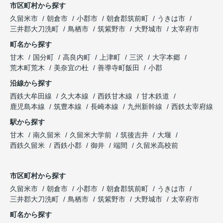
市区町村から探す
久留米市
朝倉市
小郡市
朝倉郡筑前町
うきは市
三井郡大刀洗町
鳥栖市
筑紫野市
大野城市
太宰府市
町名から探す
甘木
国分町
高良内町
上津町
三沢
大字本郷
荒木町荒木
美奈宜の杜
善導寺町飯田
小郡
沿線から探す
西鉄大牟田線
久大本線
西鉄甘木線
甘木鉄道
鹿児島本線
筑豊本線
長崎本線
九州新幹線
西鉄太宰府線
駅から探す
甘木
南久留米
久留米大学前
筑後吉井
大堰
西鉄久留米
西鉄小郡
御井
端間
久留米高校前
市区町村から探す
久留米市
朝倉市
小郡市
朝倉郡筑前町
うきは市
三井郡大刀洗町
鳥栖市
筑紫野市
大野城市
太宰府市
町名から探す