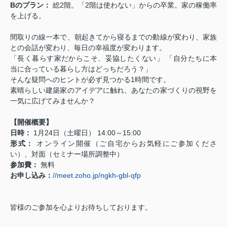
Bのプラン：
総2階。「2階は使わない」からの卒業。家の稼働率
を上げる。
間取りの線一本で、朝起きてから寝るまでの動線が変わり、家族
との会話が変わり、毎日の幸福度が変わります。
「長く暮らす家だからこそ、妥協したくない」 「自分たちに本
当に合っている暮らし方はどっちだろう？」
そんな疑問へのヒントが必ず見つかる1時間です。
素晴らしい建築家のアイデアに触れ、あなたの家づくりの視野を
一気に広げてみませんか？
【開催概要】
日時：
1月24日（土曜日） 14:00～15:00
形式：
オンライン開催（ご自宅からお気軽にご参加くださ
い）、対面（セミナー場所調整中）
参加費：
無料
お申し込み：
//meet.zoho.jp/ngkh-gbl-qfp
皆様のご参加を心よりお待ちしております。