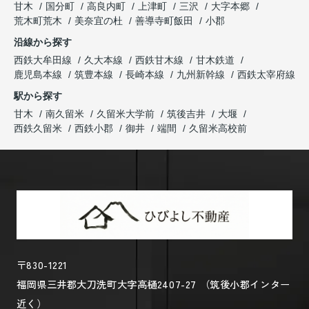
甘木
国分町
高良内町
上津町
三沢
大字本郷
荒木町荒木
美奈宜の杜
善導寺町飯田
小郡
沿線から探す
西鉄大牟田線
久大本線
西鉄甘木線
甘木鉄道
鹿児島本線
筑豊本線
長崎本線
九州新幹線
西鉄太宰府線
駅から探す
甘木
南久留米
久留米大学前
筑後吉井
大堰
西鉄久留米
西鉄小郡
御井
端間
久留米高校前
〒830-1221
福岡県三井郡大刀洗町大字高樋2407-27 （筑後小郡インター
近く）