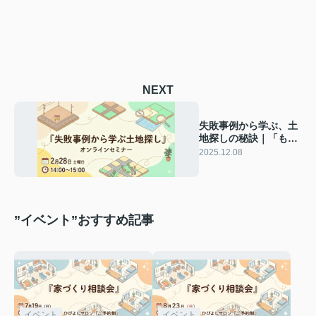
NEXT
失敗事例から学ぶ、土
地探しの秘訣｜「もっ
と早く知りたかっ
2025.12.08
た…」と後悔しないた
めに
”イベント”おすすめ記事
イベント
イベント