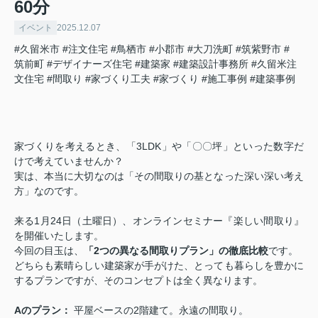
60分
イベント
2025.12.07
#久留米市
#注文住宅
#鳥栖市
#小郡市
#大刀洗町
#筑紫野市
#
筑前町
#デザイナーズ住宅
#建築家
#建築設計事務所
#久留米注
文住宅
#間取り
#家づくり工夫
#家づくり
#施工事例
#建築事例
家づくりを考えるとき、「3LDK」や「〇〇坪」といった数字だ
けで考えていませんか？
実は、本当に大切なのは「その間取りの基となった深い深い考え
方」なのです。
来る1月24日（土曜日）、オンラインセミナー『楽しい間取り』
を開催いたします。
今回の目玉は、
「2つの異なる間取りプラン」の徹底比較
です。
どちらも素晴らしい建築家が手がけた、とっても暮らしを豊かに
するプランですが、そのコンセプトは全く異なります。
Aのプラン：
平屋ベースの2階建て。永遠の間取り。