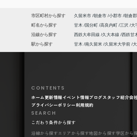
市区町村から探す
久留米市
朝倉市
小郡市
朝倉郡
町名から探す
甘木
国分町
高良内町
三沢
大
沿線から探す
西鉄大牟田線
久大本線
西鉄甘
駅から探す
甘木
南久留米
久留米大学前
大
CONTENTS
ホーム
更新情報
イベント情報
ブログ
スタッフ紹介
会
プライバシーポリシー
利用規約
SEARCH
こだわり条件から探す
沿線から探す
エリアから探す
地図から探す
学区から