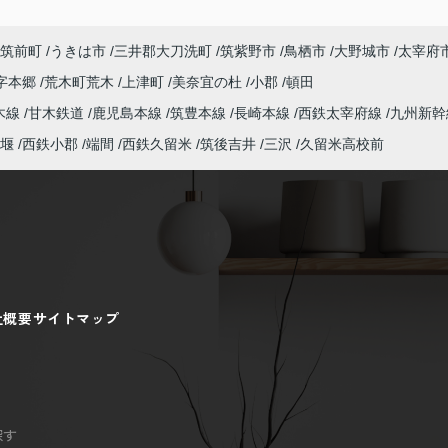
筑前町
うきは市
三井郡大刀洗町
筑紫野市
鳥栖市
大野城市
太宰府
字本郷
荒木町荒木
上津町
美奈宜の杜
小郡
頓田
木線
甘木鉄道
鹿児島本線
筑豊本線
長崎本線
西鉄太宰府線
九州新幹
堰
西鉄小郡
端間
西鉄久留米
筑後吉井
三沢
久留米高校前
社概要
サイトマップ
探す