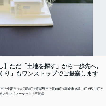
し】ただ「土地を探す」から一歩先へ。
くり」もワンストップでご提案します
栖市
#小郡市
#大刀洗町
#筑紫野市
#筑前町
#朝倉市
#基山町
#広川町
#
#プランズマーケット
#不動産