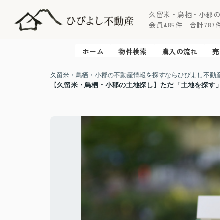
久留米・鳥栖・小郡
会員485件 合計787件 
ホーム
物件検索
購入の流れ
売
久留米・鳥栖・小郡の不動産情報を探すならひびよし不動
【久留米・鳥栖・小郡の土地探し】ただ「土地を探す