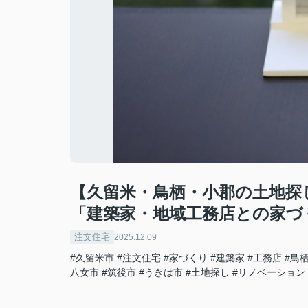
【久留米・鳥栖・小郡の土地探
「建築家・地域工務店との家づ
注文住宅
2025.12.09
#久留米市
#注文住宅
#家づくり
#建築家
#工務店
#鳥
八女市
#筑後市
#うきは市
#土地探し
#リノベーション