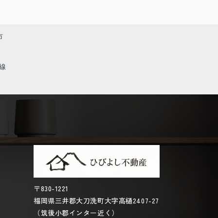
市
線
〒830-1221
福岡県三井郡大刀洗町大字高樋2407-27
（筑後小郡インター近く）