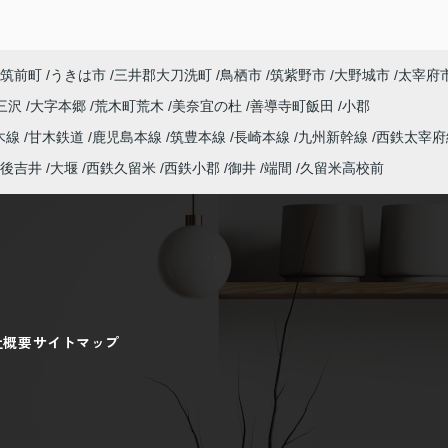
筑前町
うきは市
三井郡大刀洗町
鳥栖市
筑紫野市
大野城市
太宰府
三沢
大字本郷
荒木町荒木
美奈宜の杜
善導寺町飯田
小郡
木線
甘木鉄道
鹿児島本線
筑豊本線
長崎本線
九州新幹線
西鉄太宰府
後吉井
大堰
西鉄久留米
西鉄小郡
御井
端間
久留米高校前
社概要
サイトマップ