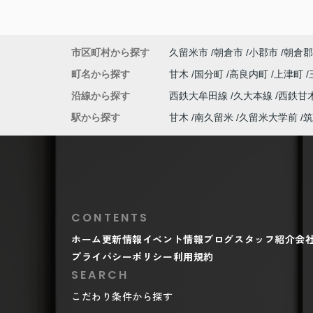
市区町村から探す
久留米市
朝倉市
小郡市
朝倉郡
町名から探す
甘木
国分町
高良内町
上津町
沿線から探す
西鉄大牟田線
久大本線
西鉄甘
駅から探す
甘木
南久留米
久留米大学前
筑
CONTENTS
ホーム
更新情報
イベント情報
ブログ
スタッフ紹介
会
プライバシーポリシー
利用規約
SEARCH
こだわり条件から探す