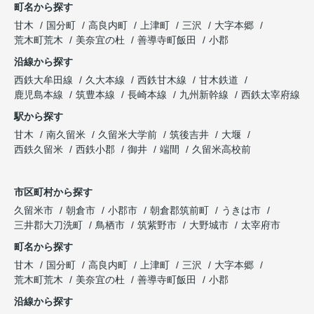
町名から探す
甘木
国分町
高良内町
上津町
三沢
大字本郷
荒木町荒木
美奈宜の杜
善導寺町飯田
小郡
沿線から探す
西鉄大牟田線
久大本線
西鉄甘木線
甘木鉄道
鹿児島本線
筑豊本線
長崎本線
九州新幹線
西鉄太宰府線
駅から探す
甘木
南久留米
久留米大学前
筑後吉井
大堰
西鉄久留米
西鉄小郡
御井
端間
久留米高校前
市区町村から探す
久留米市
朝倉市
小郡市
朝倉郡筑前町
うきは市
三井郡大刀洗町
鳥栖市
筑紫野市
大野城市
太宰府市
町名から探す
甘木
国分町
高良内町
上津町
三沢
大字本郷
荒木町荒木
美奈宜の杜
善導寺町飯田
小郡
沿線から探す