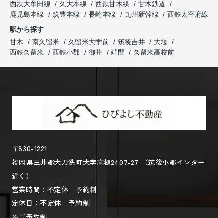
西鉄大牟田線
久大本線
西鉄甘木線
甘木鉄道
鹿児島本線
筑豊本線
長崎本線
九州新幹線
西鉄太宰府線
駅から探す
甘木
南久留米
久留米大学前
筑後吉井
大堰
西鉄久留米
西鉄小郡
御井
端間
久留米高校前
〒830-1221
福岡県三井郡大刀洗町大字高樋2407-27 （筑後小郡インター
近く）
営業時間：不定休 予約制
定休日：不定休 予約制
※ご予約制