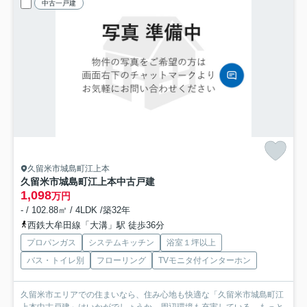
中古一戸建
久留米市城島町江上本
久留米市城島町江上本中古戸建
1,098
万円
- / 102.88㎡ / 4LDK /築32年
西鉄大牟田線「大溝」駅 徒歩36分
プロパンガス
システムキッチン
浴室１坪以上
バス・トイレ別
フローリング
TVモニタ付インターホン
久留米市エリアでの住まいなら、住み心地も快適な「久留米市城島町江
上本中古戸建」はいかがでしょうか。周辺環境も充実している...
もっと