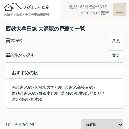
会員485件
合計787件
2026.08.09更新
西鉄大牟田線 大溝駅の戸建て一覧
大溝駅
変更
条件から探す
変更
おすすめの駅
南久留米駅
/
久留米大学前駅
/
久留米高校前駅
/
西鉄久留米駅
/
西鉄小郡駅
/
端間駅
/
御井駅
/
小郡駅
/
宮の陣駅
/
甘木駅
3
件（会員物件 2件）