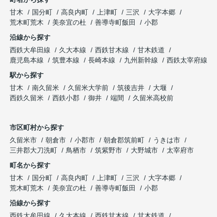
甘木
国分町
高良内町
上津町
三沢
大字本郷
荒木町荒木
美奈宜の杜
善導寺町飯田
小郡
沿線から探す
西鉄大牟田線
久大本線
西鉄甘木線
甘木鉄道
鹿児島本線
筑豊本線
長崎本線
九州新幹線
西鉄太宰府線
駅から探す
甘木
南久留米
久留米大学前
筑後吉井
大堰
西鉄久留米
西鉄小郡
御井
端間
久留米高校前
市区町村から探す
久留米市
朝倉市
小郡市
朝倉郡筑前町
うきは市
三井郡大刀洗町
鳥栖市
筑紫野市
大野城市
太宰府市
町名から探す
甘木
国分町
高良内町
上津町
三沢
大字本郷
荒木町荒木
美奈宜の杜
善導寺町飯田
小郡
沿線から探す
西鉄大牟田線
久大本線
西鉄甘木線
甘木鉄道