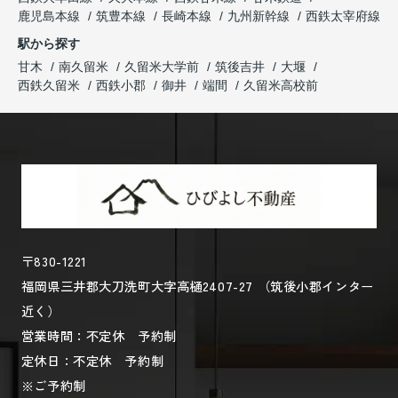
鹿児島本線
筑豊本線
長崎本線
九州新幹線
西鉄太宰府線
駅から探す
甘木
南久留米
久留米大学前
筑後吉井
大堰
西鉄久留米
西鉄小郡
御井
端間
久留米高校前
〒830-1221
福岡県三井郡大刀洗町大字高樋2407-27 （筑後小郡インター
近く）
営業時間：不定休 予約制
定休日：不定休 予約制
※ご予約制